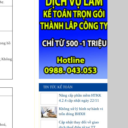
hẹ.
rong hồ
g Không
TIN TỨC KẾ TOÁN
Nâng cấp phần mềm HTKK
4.2.4 cập nhật ngày 22/11
Không xử lý hình sự hành vi
trốn đóng BHXH
Cập nhật thay đổi về giao
hoá,
dịch thuế điện tử tại TT