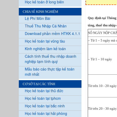
Học kế toán ở long biên
CHIA SẺ KINH NGHIỆM
Lệ Phí Môn Bài
Quy định tại Thông 
Thuế Thu Nhập Cá Nhân
tăng, thuế thu nhập
Download phần mềm HTKK 4.1.1
SỐ NGÀY NỘP CHẬM
Học kế toán tại vũng tàu
– Từ 1 – 5 ngày mà c
Kinh nghiệm làm kế toán
Cách tính thuế thu nhập doanh
– Từ 1 – 10 ngày
nghiệp tạm tính quý
Mẫu báo cáo thực tập kế toán
mới nhất
CƠ SỞ TẠI CÁC TỈNH
Từ trên 10 - 20 ngày
Học kế toán tại thủ đức
Học kế toán tại tphcm
Học kế toán tại bắc ninh
Từ trên 20 - 30 ngày
Học kế toán tại hải phòng