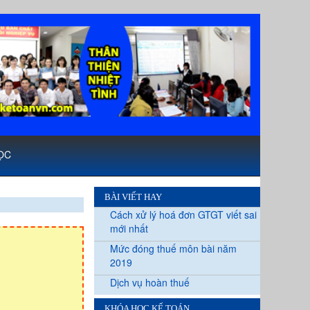
ỌC
BÀI VIẾT HAY
Cách xử lý hoá đơn GTGT viết sai
mới nhất
Mức đóng thuế môn bài năm
2019
Dịch vụ hoàn thuế
KHÓA HỌC KẾ TOÁN