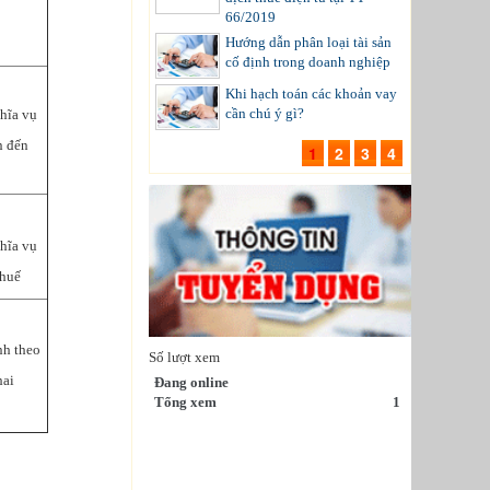
66/2019
Hướng dẫn phân loại tài sản
cố định trong doanh nghiệp
Khi hạch toán các khoản vay
cần chú ý gì?
ghĩa vụ
n đến
1
2
3
4
ghĩa vụ
thuế
nh theo
Số lượt xem
hai
Đang online
Tổng xem
1