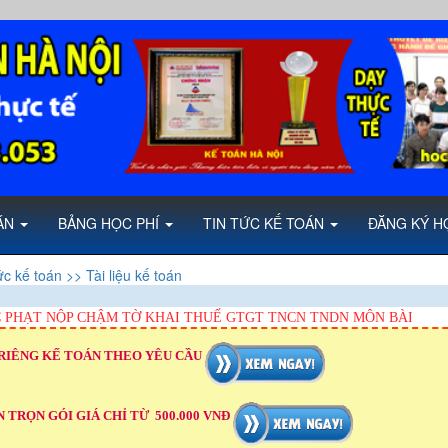
OÁN
BẢNG HỌC PHÍ
TIN TỨC KẾ TOÁN
ĐĂNG KÝ H
ức kế toán
>> Tài liệu kế toán
 PHẠT NỘP CHẬM TỜ KHAI THUẾ GTGT TNCN TNDN MÔN BÀI
RIÊNG KẾ TOÁN THEO YÊU CẦU
 TRỌN GÓI GIÁ CHỈ TỪ 500.000 VNĐ