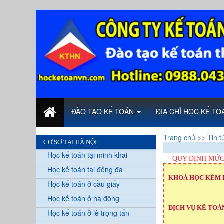
ĐÀO TẠO KẾ TOÁN
ĐỊA CHỈ HỌC KẾ T
Trang chủ
>>
Tin t
CƠ SỞ TẠI HÀ NỘI
Học kế toán tại minh khai
QUY ĐỊNH MỨC
Học kế toán tại đống đa
KHOÁ HỌC KÈM 
Học kế toán ở cầu giấy
Học kế toán ở hà đông
DỊCH VỤ KẾ TOÁN
Học kế toán ở lê trọng tấn