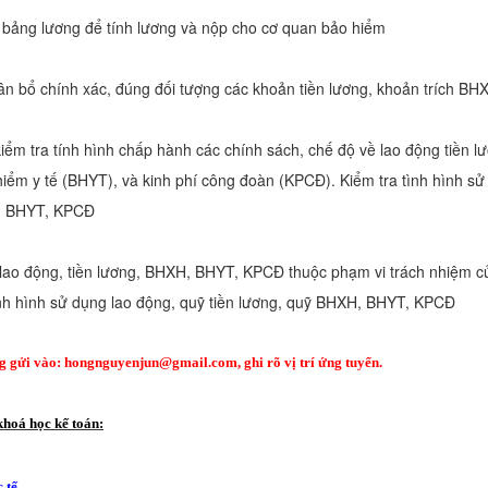
 bảng lương để tính lương và nộp cho cơ quan bảo hiểm
hân bổ chính xác, đúng đối tượng các khoản tiền lương, khoản trích 
kiểm tra tính hình chấp hành các chính sách, chế độ về lao động tiền l
iểm y tế (BHYT), và kinh phí công đoàn (KPCĐ). Kiểm tra tình hình sử
, BHYT, KPCĐ
 lao động, tiền lương, BHXH, BHYT, KPCĐ thuộc phạm vi trách nhiệm c
ình hình sử dụng lao động, quỹ tiền lương, quỹ BHXH, BHYT, KPCĐ
ng gửi vào:
hongnguyenjun@gmail.com
, ghi rõ vị trí ứng tuyển.
hoá học kế toán:
 tế