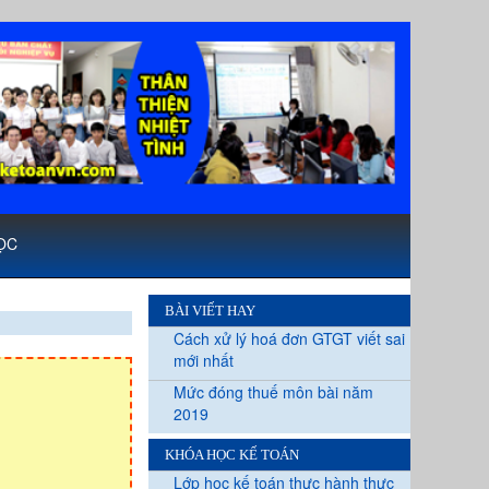
ỌC
BÀI VIẾT HAY
Cách xử lý hoá đơn GTGT viết sai
mới nhất
Mức đóng thuế môn bài năm
2019
KHÓA HỌC KẾ TOÁN
Lớp học kế toán thực hành thực