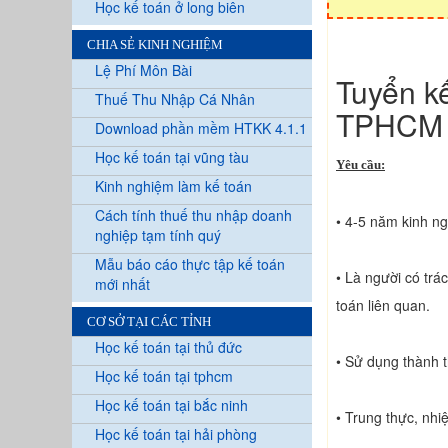
Học kế toán ở long biên
CHIA SẺ KINH NGHIỆM
Lệ Phí Môn Bài
Tuyển kế
Thuế Thu Nhập Cá Nhân
TPHCM
Download phần mềm HTKK 4.1.1
Học kế toán tại vũng tàu
Yêu cầu:
Kinh nghiệm làm kế toán
Cách tính thuế thu nhập doanh
• 4-5 năm kinh ng
nghiệp tạm tính quý
Mẫu báo cáo thực tập kế toán
• Là người có trá
mới nhất
toán liên quan.
CƠ SỞ TẠI CÁC TỈNH
Học kế toán tại thủ đức
• Sử dụng thành 
Học kế toán tại tphcm
Học kế toán tại bắc ninh
• Trung thực, nhiệ
Học kế toán tại hải phòng