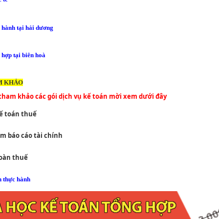
 hành tại hải dương
 hợp tại biên hoà
M KHẢO
tham khảo các gói dịch vụ kế toán mời xem dưới đây
ế toán thuế
àm báo cáo tài chính
hoàn thuế
n thực hành