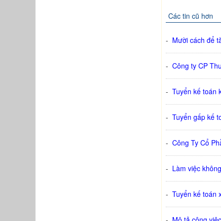
Các tin cũ hơn
-
Mười cách để tă
-
Công ty CP Thư
-
Tuyển kế toán 
-
Tuyển gấp kế t
-
Công Ty Cổ Ph
-
Làm việc không
-
Tuyển kế toán 
-
Mô tả công việc