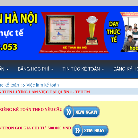
OÁN
BẢNG HỌC PHÍ
TIN TỨC KẾ TOÁN
ĐĂNG KÝ H
ức kế toán
>> Việc làm kế toán
 TIỀN LƯƠNG LÀM VIỆC TẠI QUẬN 1 - TPHCM
RIÊNG KẾ TOÁN THEO YÊU CẦU
 TRỌN GÓI GIÁ CHỈ TỪ 500.000 VNĐ