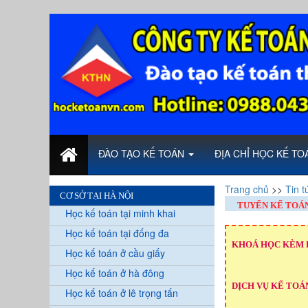
ĐÀO TẠO KẾ TOÁN
ĐỊA CHỈ HỌC KẾ T
Trang chủ
>>
Tin t
CƠ SỞ TẠI HÀ NỘI
TUYỂN KẾ TOÁN
Học kế toán tại minh khai
Học kế toán tại đống đa
KHOÁ HỌC KÈM 
Học kế toán ở cầu giấy
Học kế toán ở hà đông
DỊCH VỤ KẾ TOÁN
Học kế toán ở lê trọng tấn