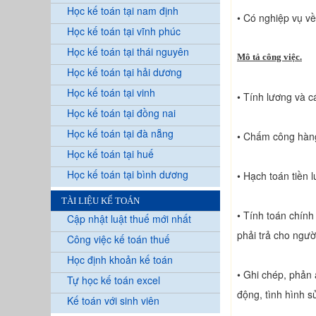
Học kế toán tại nam định
• Có nghiệp vụ v
Học kế toán tại vĩnh phúc
Học kế toán tại thái nguyên
Mô tả công việc.
Học kế toán tại hải dương
Học kế toán tại vinh
• Tính lương và c
Học kế toán tại đồng nai
Học kế toán tại đà nẵng
• Chấm công hàng
Học kế toán tại huế
Học kế toán tại bình dương
• Hạch toán tiền 
TÀI LIỆU KẾ TOÁN
• Tính toán chính
Cập nhật luật thuế mới nhất
phải trả cho ngườ
Công việc kế toán thuế
Học định khoản kế toán
• Ghi chép, phản 
Tự học kế toán excel
động, tình hình s
Kế toán với sinh viên