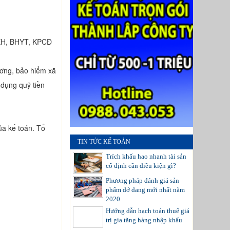
BHXH, BHYT, KPCĐ
ương, bảo hiểm xã
 dụng quỹ tiền
ủa kế toán. Tổ
TIN TỨC KẾ TOÁN
Trích khấu hao nhanh tài sản
cố định cần điều kiện gì?
Phương pháp đánh giá sản
phẩm dở dang mới nhất năm
2020
Hướng dẫn hạch toán thuế giá
trị gia tăng hàng nhập khẩu