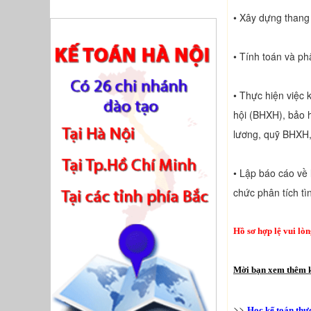
• Xây dựng thang
• Tính toán và p
• Thực hiện việc 
hội (BHXH), bảo h
lương, quỹ BHXH
• Lập báo cáo về
chức phân tích t
Hồ sơ hợp lệ vui lò
Mời bạn xem thêm k
>>
Học kế toán thực