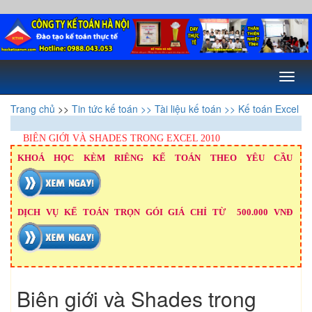
Toggl
naviga
Trang chủ
>>
Tin tức kế toán
>> Tài liệu kế toán
>> Kế toán Excel
BIÊN GIỚI VÀ SHADES TRONG EXCEL 2010
KHOÁ HỌC KÈM RIÊNG KẾ TOÁN THEO YÊU CẦU
DỊCH VỤ KẾ TOÁN TRỌN GÓI GIÁ CHỈ TỪ 500.000 VNĐ
Biên giới và Shades trong