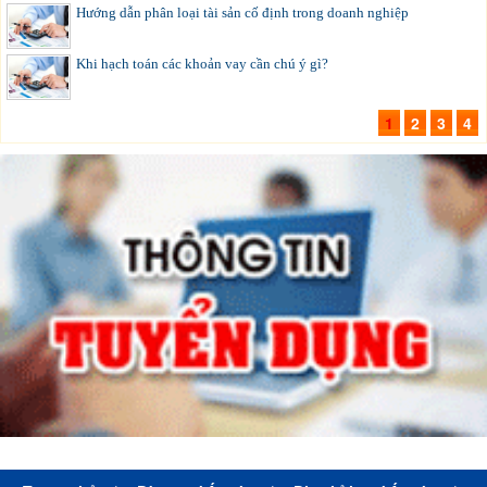
Hướng dẫn phân loại tài sản cố định trong doanh nghiệp
Khi hạch toán các khoản vay cần chú ý gì?
1
2
3
4