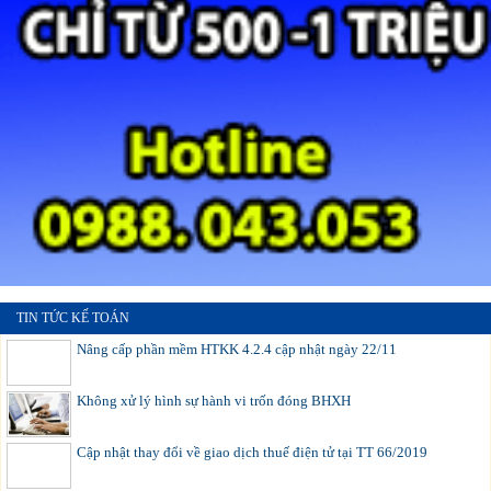
TIN TỨC KẾ TOÁN
Nâng cấp phần mềm HTKK 4.2.4 cập nhật ngày 22/11
Không xử lý hình sự hành vi trốn đóng BHXH
Cập nhật thay đổi về giao dịch thuế điện tử tại TT 66/2019