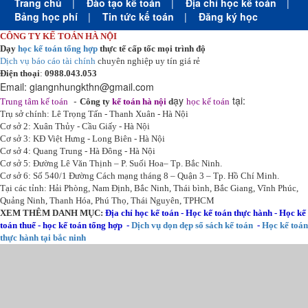
Trang chủ
|
Đào tạo kế toán
|
Địa chỉ học kế toán
|
Bảng học phí
|
Tin tức kế toán
|
Đăng ký học
CÔNG TY KẾ TOÁN HÀ NỘI
Dạy
học kế toán tổng hợp
thực tế cấp tốc mọi trình độ
Dịch vụ báo cáo tài chính
chuyên nghiệp uy tín giá rẻ
Điện thoại
:
0988.043.053
Email:
giangnhungkthn@gmail.com
-
ạy
tại:
Trung tâm kế toán
Công ty
kế toán hà nội
d
học kế toán
Trụ sở chính: Lê Trọng Tấn - Thanh Xuân - Hà Nội
Cơ sở 2: Xuân Thủy - Cầu Giấy - Hà Nội
Cơ sở 3: KĐ Việt Hưng - Long Biên - Hà Nội
Cơ sở 4: Quang Trung - Hà Đông - Hà Nội
Cơ sở 5: Đường Lê Văn Thịnh – P. Suối Hoa– Tp. Bắc Ninh.
Cơ sở 6: Số 540/1 Đường Cách mạng tháng 8 – Quận 3 – Tp. Hồ Chí Minh.
Tại các tỉnh: Hải Phòng, Nam Định, Bắc Ninh, Thái bình, Bắc Giang, Vĩnh Phúc,
Quảng Ninh, Thanh Hóa, Phú Thọ, Thái Nguyên, TPHCM
XEM THÊM DANH MỤC:
Địa chỉ học kế toán
-
Học kế toán thực hành
-
Học kế
toán thuế
-
học kế toán tổng hợp
-
Dịch vụ dọn dẹp sổ sách kế toán
-
Học kế toán
thực hành tại bắc ninh