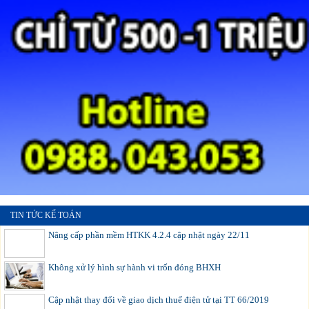
TIN TỨC KẾ TOÁN
Nâng cấp phần mềm HTKK 4.2.4 cập nhật ngày 22/11
Không xử lý hình sự hành vi trốn đóng BHXH
Cập nhật thay đổi về giao dịch thuế điện tử tại TT 66/2019