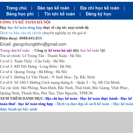
Trang chủ
|
Đào tạo kế toán
|
Địa chỉ học kế toán
|
Bảng học phí
|
Tin tức kế toán
|
Đăng ký học
CÔNG TY KẾ TOÁN HÀ NỘI
Dạy
học kế toán tổng hợp
thực tế cấp tốc mọi trình độ
Dịch vụ báo cáo tài chính
chuyên nghiệp uy tín giá rẻ
Điện thoại
:
0988.043.053
Email:
giangnhungkthn@gmail.com
-
ạy
tại:
Trung tâm kế toán
Công ty
kế toán hà nội
d
học kế toán
Trụ sở chính: Lê Trọng Tấn - Thanh Xuân - Hà Nội
Cơ sở 2: Xuân Thủy - Cầu Giấy - Hà Nội
Cơ sở 3: KĐ Việt Hưng - Long Biên - Hà Nội
Cơ sở 4: Quang Trung - Hà Đông - Hà Nội
Cơ sở 5: Đường Lê Văn Thịnh – P. Suối Hoa– Tp. Bắc Ninh.
Cơ sở 6: Số 540/1 Đường Cách mạng tháng 8 – Quận 3 – Tp. Hồ Chí Minh.
Tại các tỉnh: Hải Phòng, Nam Định, Bắc Ninh, Thái bình, Bắc Giang, Vĩnh Phúc,
Quảng Ninh, Thanh Hóa, Phú Thọ, Thái Nguyên, TPHCM
XEM THÊM DANH MỤC:
Địa chỉ học kế toán
-
Học kế toán thực hành
-
Học kế
toán thuế
-
học kế toán tổng hợp
-
Dịch vụ dọn dẹp sổ sách kế toán
-
Học kế toán
thực hành tại bắc ninh