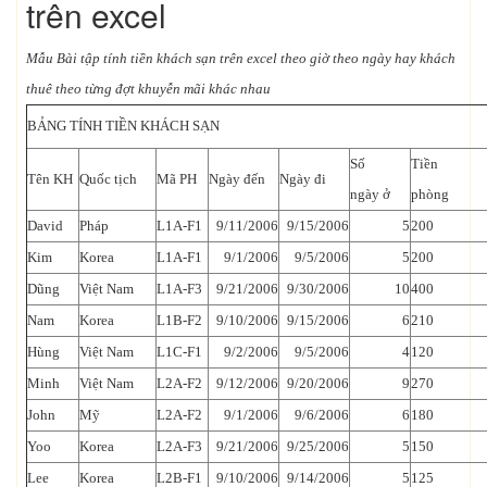
trên excel
Mẫu Bài tập tính tiền khách sạn trên excel theo giờ theo ngày hay khách
thuê theo từng đợt khuyễn mãi khác nhau
BẢNG TÍNH TIỀN KHÁCH SẠN
Số
Tiền
Tên KH
Quốc tịch
Mã PH
Ngày đến
Ngày đi
ngày ở
phòng
David
Pháp
L1A-F1
9/11/2006
9/15/2006
5
200
Kim
Korea
L1A-F1
9/1/2006
9/5/2006
5
200
Dũng
Việt Nam
L1A-F3
9/21/2006
9/30/2006
10
400
Nam
Korea
L1B-F2
9/10/2006
9/15/2006
6
210
Hùng
Việt Nam
L1C-F1
9/2/2006
9/5/2006
4
120
Minh
Việt Nam
L2A-F2
9/12/2006
9/20/2006
9
270
John
Mỹ
L2A-F2
9/1/2006
9/6/2006
6
180
Yoo
Korea
L2A-F3
9/21/2006
9/25/2006
5
150
Lee
Korea
L2B-F1
9/10/2006
9/14/2006
5
125