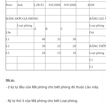
Peter
Anh
L2B-F2
9/6/2006
9/9/2006
4
100
BẢNG ĐƠN GIÁ PHÒNG
BẢNG GIÁ 
Loại phòng
Loại phòng
A
B
C
Lầu
Giá
L1
40
35
30
L2
30
25
20
BẢNG THỐN
L3
20
15
10
Loại phòng
L1
L2
Mô tả:
- 2 ký tự đầu của Mã phòng cho biết phòng đó thuộc Lầu mấy.
- Ký tự thứ 3 của Mã phòng cho biết Loại phòng.