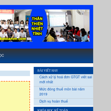
ỌC
BÀI VIẾT HAY
Cách xử lý hoá đơn GTGT viết sai
mới nhất
Mức đóng thuế môn bài năm
2019
Dịch vụ hoàn thuế
KHÓA HỌC KẾ TOÁN