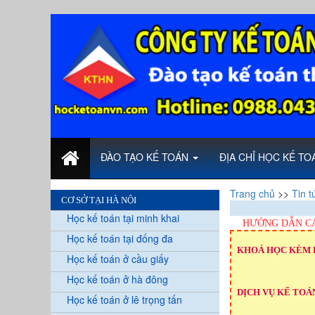
ĐÀO TẠO KẾ TOÁN
ĐỊA CHỈ HỌC KẾ T
Trang chủ
>>
Tin t
CƠ SỞ TẠI HÀ NỘI
Học kế toán tại minh khai
HƯỚNG DẪN CÁ
Học kế toán tại đống đa
KHOÁ HỌC KÈM 
Học kế toán ở cầu giấy
Học kế toán ở hà đông
DỊCH VỤ KẾ TOÁN
Học kế toán ở lê trọng tấn