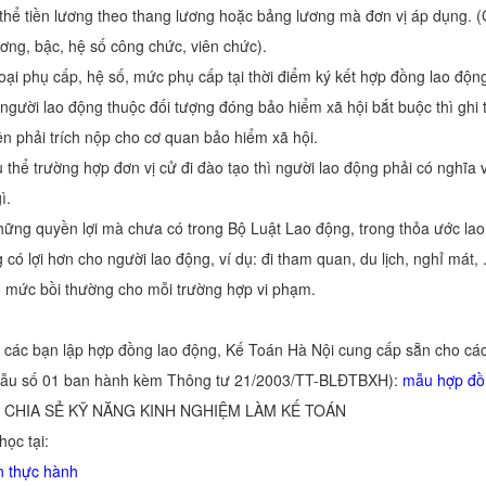
ụ thể tiền lương theo thang lương hoặc bảng lương mà đơn vị áp dụng.
lương, bậc, hệ số công chức, viên chức).
loại phụ cấp, hệ số, mức phụ cấp tại thời điểm ký kết hợp đồng lao độn
 người lao động thuộc đối tượng đóng bảo hiểm xã hội bắt buộc thì ghi t
n phải trích nộp cho cơ quan bảo hiểm xã hội.
ụ thể trường hợp đơn vị cử đi đào tạo thì người lao động phải có nghĩa 
ì.
hững quyền lợi mà chưa có trong Bộ Luật Lao động, trong thỏa ước lao
có lợi hơn cho người lao động, ví dụ: đi tham quan, du lịch, nghỉ mát, .
rõ mức bồi thường cho mỗi trường hợp vi phạm.
o các bạn lập hợp đồng lao động, Kế Toán Hà Nội cung cấp sẵn cho c
mẫu số 01 ban hành kèm Thông tư 21/2003/TT-BLĐTBXH):
mẫu hợp đồ
 CHIA SẺ KỸ NĂNG KINH NGHIỆM LÀM KẾ TOÁN
ọc tại:
n thực hành