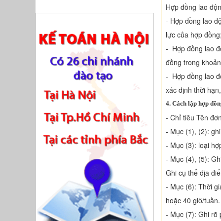
Hợp đồng lao động
- Hợp đồng lao độ
lực của hợp đồng
- Hợp đồng lao độ
đồng trong khoản
- Hợp đồng lao đ
xác định thời hạn
4.
Cách lập hợp đồn
- Chỉ tiêu Tên đơ
- Mục (1), (2): gh
- Mục (3): loại h
- Mục (4), (5): G
Ghi cụ thể địa đi
- Mục (6): Thời g
hoặc 40 giờ/tuần.
- Mục (7): Ghi rõ