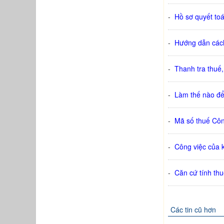
-
Hồ sơ quyết to
-
Hướng dẫn cách
-
Thanh tra thuế
-
Làm thế nào để 
-
Mã số thuế Cô
-
Công việc của 
-
Căn cứ tính thu
Các tin cũ hơn