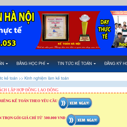
OÁN
BẢNG HỌC PHÍ
TIN TỨC KẾ TOÁN
ĐĂNG KÝ H
ức kế toán
>> Kinh nghiệm làm kế toán
CH LẬP HỢP ĐỒNG LAO ĐỘNG
RIÊNG KẾ TOÁN THEO YÊU CẦU
 TRỌN GÓI GIÁ CHỈ TỪ 500.000 VNĐ