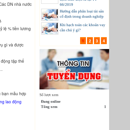
 (Các DN nhà nước
66/2019
Hướng dẫn phân loại tài sản
cố định trong doanh nghiệp
g.
Khi hạch toán các khoản vay
ỷ lệ % tiền lương
cần chú ý gì?
1
2
3
4
vụ gì và được
 động tập thể
..
ác bạn mẫu hợp
Số lượt xem
ng lao động
Đang online
Tổng xem
1