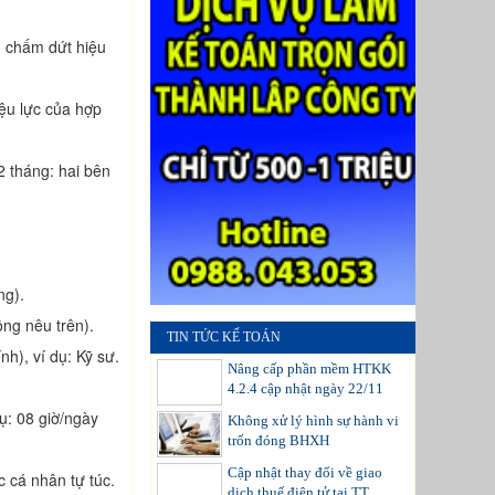
m chấm dứt hiệu
iệu lực của hợp
2 tháng: hai bên
ng).
ồng nêu trên).
TIN TỨC KẾ TOÁN
nh), ví dụ: Kỹ sư.
Nâng cấp phần mềm HTKK
4.2.4 cập nhật ngày 22/11
dụ: 08 giờ/ngày
Không xử lý hình sự hành vi
trốn đóng BHXH
Cập nhật thay đổi về giao
c cá nhân tự túc.
dịch thuế điện tử tại TT