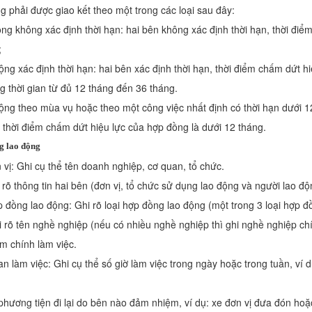
 phải được giao kết theo một trong các loại sau đây:
ng không xác định thời hạn: hai bên không xác định thời hạn, thời điể
;
ng xác định thời hạn: hai bên xác định thời hạn, thời điểm chấm dứt h
g thời gian từ đủ 12 tháng đến 36 tháng.
ộng theo mùa vụ hoặc theo một công việc nhất định có thời hạn dưới 1
, thời điểm chấm dứt hiệu lực của hợp đồng là dưới 12 tháng.
g lao động
n vị: Ghi cụ thể tên doanh nghiệp, cơ quan, tổ chức.
i rõ thông tin hai bên (đơn vị, tổ chức sử dụng lao động và người lao độ
ợp đồng lao động: Ghi rõ loại hợp đồng lao động (một trong 3 loại hợp đ
hi rõ tên nghề nghiệp (nếu có nhiều nghề nghiệp thì ghi nghề nghiệp chí
ểm chính làm việc.
ian làm việc: Ghi cụ thể số giờ làm việc trong ngày hoặc trong tuần, ví 
 phương tiện đi lại do bên nào đảm nhiệm, ví dụ: xe đơn vị đưa đón hoặ