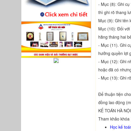
- Mục (8): Ghi c
thì ghi rõ thang 
Mục (9): Ghi tên 
Mục (10): Đối với
hằng tháng hai bê
- Mục (11). Ghi c
hưởng quyền lợi g
- Mục (12): Ghi n
hoặc đã có nhưng 
- Mục (13): Ghi 
Để thuận tiện ch
đồng lao động (
KẾ TOÁN HÀ NỘI
Tham khảo khóa h
Học kế toá