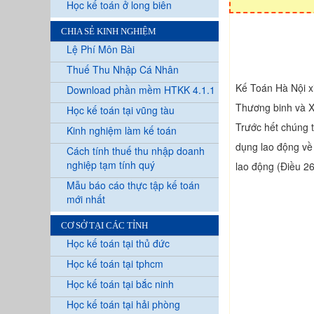
Học kế toán ở long biên
CHIA SẺ KINH NGHIỆM
Lệ Phí Môn Bài
Thuế Thu Nhập Cá Nhân
Kế Toán Hà Nội x
Download phần mềm HTKK 4.1.1
Thương binh và X
Học kế toán tại vũng tàu
Trước hết chúng 
Kinh nghiệm làm kế toán
dụng lao động về 
Cách tính thuế thu nhập doanh
nghiệp tạm tính quý
lao động (Điều 26
Mẫu báo cáo thực tập kế toán
mới nhất
CƠ SỞ TẠI CÁC TỈNH
Học kế toán tại thủ đức
Học kế toán tại tphcm
Học kế toán tại bắc ninh
Học kế toán tại hải phòng