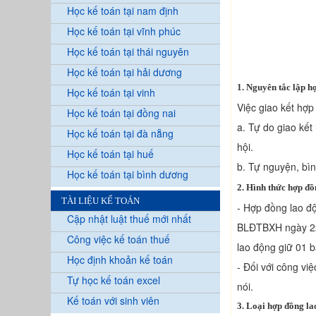
Học kế toán tại nam định
Học kế toán tại vĩnh phúc
Học kế toán tại thái nguyên
Học kế toán tại hải dương
1.
Nguyên tắc lập hợ
Học kế toán tại vinh
Việc giao kết hợp
Học kế toán tại đồng nai
a. Tự do giao kết
Học kế toán tại đà nẵng
hội.
Học kế toán tại huế
b. Tự nguyện, bìn
Học kế toán tại bình dương
2.
Hình thức hợp đồ
TÀI LIỆU KẾ TOÁN
- Hợp đồng lao đ
Cập nhật luật thuế mới nhất
BLĐTBXH ngày 22/
Công việc kế toán thuế
lao động giữ 01 b
Học định khoản kế toán
- Đối với công vi
Tự học kế toán excel
nói.
Kế toán với sinh viên
3.
Loại hợp đồng la