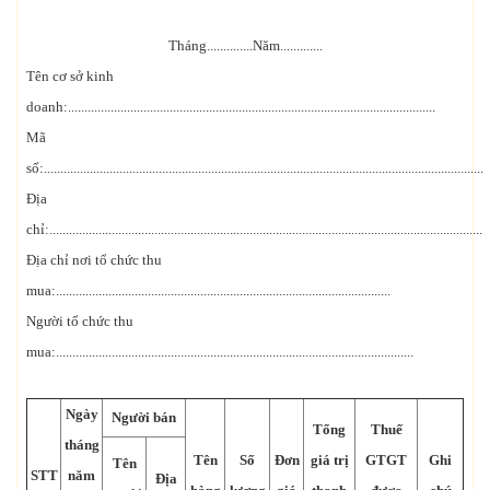
Tháng..............Năm.............
Tên cơ sở kinh
doanh:................................................................................................................
Mã
số:......................................................................................................................................
Địa
chỉ:....................................................................................................................................
Địa chỉ nơi tổ chức thu
mua:......................................................................................................
Người tổ chức thu
mua:.............................................................................................................
Ngày
Người bán
Tổng
Thuế
tháng
Tên
Số
Đơn
giá trị
GTGT
Ghi
Tên
STT
năm
Địa