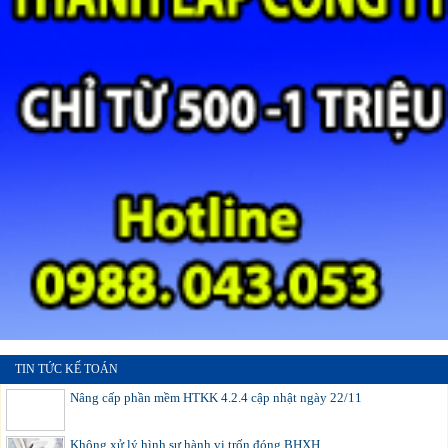
TIN TỨC KẾ TOÁN
Nâng cấp phần mềm HTKK 4.2.4 cập nhật ngày 22/11
Không xử lý hình sự hành vi trốn đóng BHXH