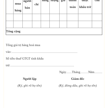
hàng
lượng
giá
thanh
được
chú
người
mua
chỉ
toán
khấu trừ
bán
hàng
Tổng cộng
Tổng giá trị hàng hoá mua
vào:...........................................................................................
Số tiền thuế GTGT tính khấu
trừ:........................................................................................
Ngày........Tháng...........Năm...........
Người lập
Giám đốc
(Ký, ghi rõ họ tên)
(Ký, đóng dấu, ghi rõ họ tên)