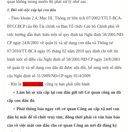
quan không mong muốn thì phải xử lý như sau :
1.
Đối với việc cấp lại con dấu
- Theo khoản 2.4, Mục III, Thông tư liên tịch 07/2002/TTLT-BCA-
BTCCBCP của Bộ Tài chính và Ban Tổ chức-Cán bộ Chính phủ về
việc hướng dẫn thực hiện một số quy định tại Nghị định 58/2001/NĐ-
CP ngày 24/8/2001 về quản lý và sử dụng con dấu và Thông tư
07/2010/TT-BCA ngày 05 tháng 02 năm 2010 quy định chi tiết thi
hành một số điều của Nghị định số 58/2001/NĐ-CP ngày 24/8/2001
về quản lý và sử dụng con dấu đã được sửa đổi, bổ sung một số điều
của Nghị định số 31/2009/NĐ-CP ngày 01/4/2009
- Khi bị
mất con dấu
, công ty bạn phải tiến hành:
+ Làm hồ sơ xin cấp lại con dấu gửi tới Cơ quan công an đã
cấp con dấu đó.
+ Phải thông báo ngay với cơ quan Công an cấp xã nơi con
dấu bị mất để tổ chức truy tìm; đồng thời phải có văn bản báo
cáo về việc mất con dấu cho cơ quan Công an nơi đã đăng ký