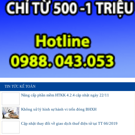
TIN TỨC KẾ TOÁN
Nâng cấp phần mềm HTKK 4.2.4 cập nhật ngày 22/11
Không xử lý hình sự hành vi trốn đóng BHXH
Cập nhật thay đổi về giao dịch thuế điện tử tại TT 66/2019