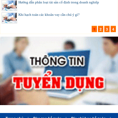
Hướng dẫn phân loại tài sản cố định trong doanh nghiệp
Khi hạch toán các khoản vay cần chú ý gì?
1
2
3
4