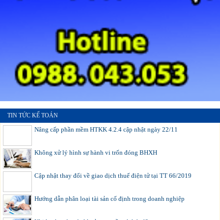
TIN TỨC KẾ TOÁN
Nâng cấp phần mềm HTKK 4.2.4 cập nhật ngày 22/11
Không xử lý hình sự hành vi trốn đóng BHXH
Cập nhật thay đổi về giao dịch thuế điện tử tại TT 66/2019
Hướng dẫn phân loại tài sản cố định trong doanh nghiệp