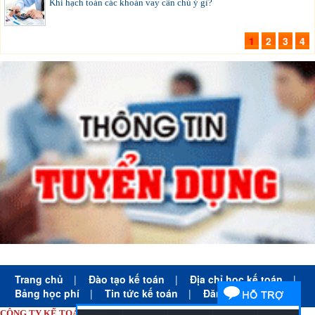
Khi hạch toán các khoản vay cần chú ý gì?
1
2
3
4
Trang chủ
|
Đào tạo kế toán
|
Địa chỉ học kế toán
|
Bảng học phí
|
Tin tức kế toán
|
Đăng ký học
CÔNG TY KẾ TOÁN HÀ NỘI