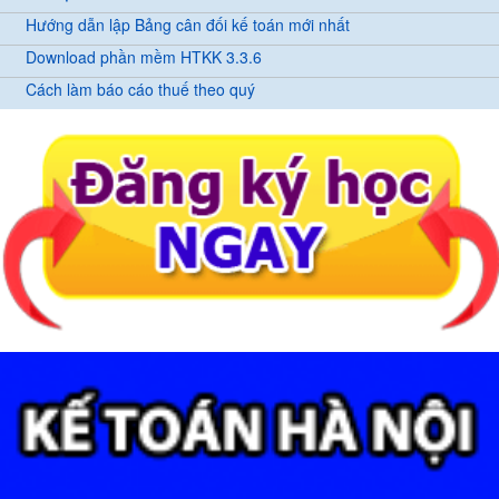
Hướng dẫn lập Bảng cân đối kế toán mới nhất
Download phần mềm HTKK 3.3.6
Cách làm báo cáo thuế theo quý