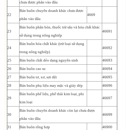
chưa được phân vào đâu
Bán buôn chuyên doanh khác chưa được
22
4669
phân vào đâu
Bán buôn phân bón, thuốc trừ sâu và hóa chất khác
23
46691
sử dụng trong nông nghiệp
Bán buôn hóa chất khác (trừ loại sử dụng
24
46692
trong nông nghiệp)
25
Bán buôn chất dẻo dạng nguyên sinh
46693
26
Bán buôn cao su
46694
27
Bán buôn tơ, xơ, sợi dệt
46695
28
Bán buôn phụ liệu may mặc và giày dép
46696
Bán buôn phế liệu, phế thải kim loại, phi
29
46697
kim loại
Bán buôn chuyên doanh khác còn lại chưa được
30
46699
phân vào đâu
31
Bán buôn tổng hợp
46900