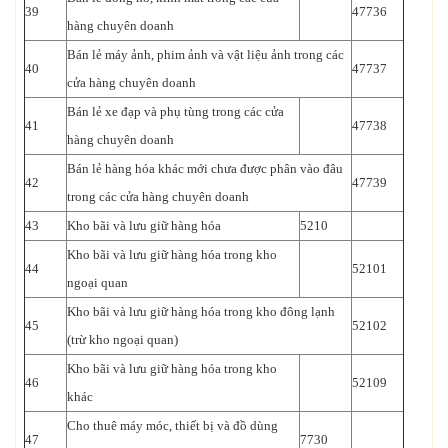
39
47736
hàng chuyên doanh
Bán lẻ máy ảnh, phim ảnh và vật liệu ảnh trong các
40
47737
cửa hàng chuyên doanh
Bán lẻ xe đạp và phụ tùng trong các cửa
41
47738
hàng chuyên doanh
Bán lẻ hàng hóa khác mới chưa được phân vào đâu
42
47739
trong các cửa hàng chuyên doanh
43
Kho bãi và lưu giữ hàng hóa
5210
Kho bãi và lưu giữ hàng hóa trong kho
44
52101
ngoại quan
Kho bãi và lưu giữ hàng hóa trong kho đông lạnh
45
52102
(trừ kho ngoại quan)
Kho bãi và lưu giữ hàng hóa trong kho
46
52109
khác
Cho thuê máy móc, thiết bị và đồ dùng
47
7730