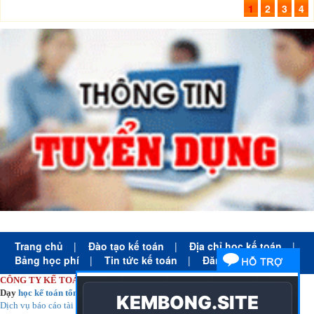
1
2
3
4
Trang chủ
|
Đào tạo kế toán
|
Địa chỉ học kế toán
|
Bảng học phí
|
Tin tức kế toán
|
Đăng ký học
CÔNG TY KẾ TOÁN HÀ NỘI
Dạy
học kế toán tổng hợp
thực tế cấp tốc mọi trình độ
Dịch vụ báo cáo tài chính
chuyên nghiệp uy tín giá rẻ