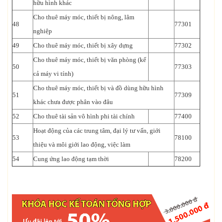
hữu hình khác
Cho thuê máy móc, thiết bị nông, lâm
48
77301
nghiệp
49
Cho thuê máy móc, thiết bị xây dựng
77302
Cho thuê máy móc, thiết bị văn phòng (kể
50
77303
cả máy vi tính)
Cho thuê máy móc, thiết bị và đồ dùng hữu hình
51
77309
khác chưa được phân vào đâu
52
Cho thuê tài sản vô hình phi tài chính
77400
Hoạt động của các trung tâm, đại lý tư vấn, giới
53
78100
thiệu và môi giới lao động, việc làm
54
Cung ứng lao động tạm thời
78200