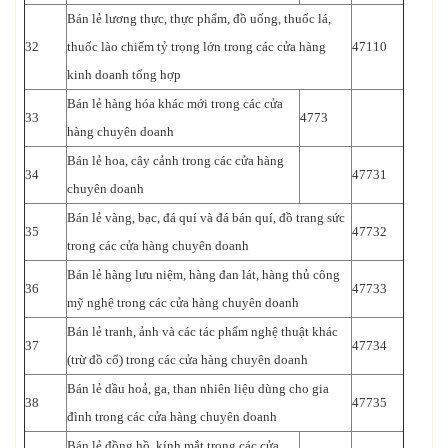
Bán lẻ lương thực, thực phẩm, đồ uống, thuốc lá,
32
thuốc lào chiếm tỷ trọng lớn trong các cửa hàng
47110
kinh doanh tổng hợp
Bán lẻ hàng hóa khác mới trong các cửa
33
4773
hàng chuyên doanh
Bán lẻ hoa, cây cảnh trong các cửa hàng
34
47731
chuyên doanh
Bán lẻ vàng, bạc, đá quí và đá bán quí, đồ trang sức
35
47732
trong các cửa hàng chuyên doanh
Bán lẻ hàng lưu niệm, hàng đan lát, hàng thủ công
36
47733
mỹ nghệ trong các cửa hàng chuyên doanh
Bán lẻ tranh, ảnh và các tác phẩm nghệ thuật khác
37
47734
(trừ đồ cổ) trong các cửa hàng chuyên doanh
Bán lẻ dầu hoả, ga, than nhiên liệu dùng cho gia
38
47735
đình trong các cửa hàng chuyên doanh
Bán lẻ đồng hồ, kính mắt trong các cửa