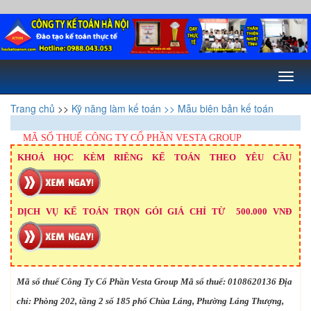
Toggl
naviga
Trang chủ
>>
Kỹ năng làm kế toán
>> Mẫu biên bản kế toán
MÃ SỐ THUẾ CÔNG TY CỔ PHẦN VESTA GROUP
KHOÁ HỌC KÈM RIÊNG KẾ TOÁN THEO YÊU CẦU
DỊCH VỤ KẾ TOÁN TRỌN GÓI GIÁ CHỈ TỪ 500.000 VNĐ
Mã số thuế Công Ty Cổ Phần Vesta Group Mã số thuế: 0108620136 Địa
chỉ: Phòng 202, tầng 2 số 185 phố Chùa Láng, Phường Láng Thượng,