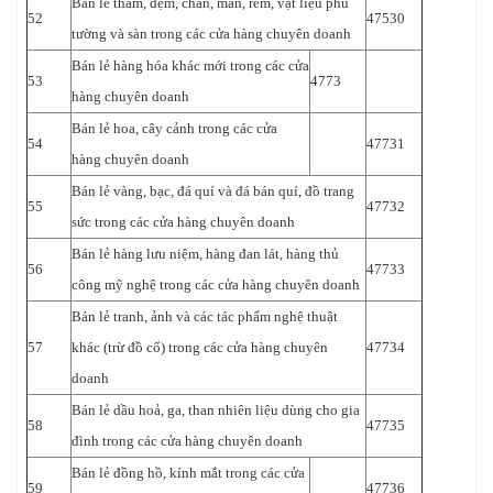
Bán lẻ thảm, đệm, chăn, màn, rèm, vật liệu phủ
52
47530
tường và sàn trong các cửa hàng chuyên doanh
Bán lẻ hàng hóa khác mới trong các cửa
53
4773
hàng chuyên doanh
Bán lẻ hoa, cây cảnh trong các cửa
54
47731
hàng chuyên doanh
Bán lẻ vàng, bạc, đá quí và đá bán quí, đồ trang
55
47732
sức trong các cửa hàng chuyên doanh
Bán lẻ hàng lưu niệm, hàng đan lát, hàng thủ
56
47733
công mỹ nghệ trong các cửa hàng chuyên doanh
Bán lẻ tranh, ảnh và các tác phẩm nghệ thuật
57
khác (trừ đồ cổ) trong các cửa hàng chuyên
47734
doanh
Bán lẻ dầu hoả, ga, than nhiên liệu dùng cho gia
58
47735
đình trong các cửa hàng chuyên doanh
Bán lẻ đồng hồ, kính mắt trong các cửa
59
47736