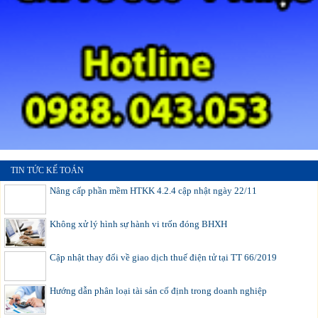
TIN TỨC KẾ TOÁN
Nâng cấp phần mềm HTKK 4.2.4 cập nhật ngày 22/11
Không xử lý hình sự hành vi trốn đóng BHXH
Cập nhật thay đổi về giao dịch thuế điện tử tại TT 66/2019
Hướng dẫn phân loại tài sản cố định trong doanh nghiệp