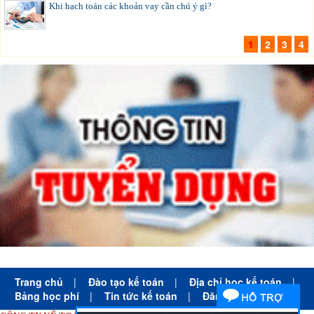
Khi hạch toán các khoản vay cần chú ý gì?
1
2
3
4
Trang chủ
|
Đào tạo kế toán
|
Địa chỉ học kế toán
|
Bảng học phí
|
Tin tức kế toán
|
Đăng ký học