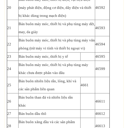
20
(máy phát điện, động cơ điện, dây điện và thiết
46592
bị khác dùng trong mạch điện)
Bán buôn máy móc, thiết bị và phụ tùng máy dệt,
21
46593
may, da giày
Bán buôn máy móc, thiết bị và phụ tùng máy văn
22
46594
phòng (trừ máy vi tính và thiết bị ngoại vi)
23
Bán buôn máy móc, thiết bị y tế
46595
Bán buôn máy móc, thiết bị và phụ tùng máy
24
46599
khác chưa được phân vào đâu
Bán buôn nhiên liệu rắn, lỏng, khí và
25
4661
các sản phẩm liên quan
Bán buôn than đá và nhiên liệu rắn
26
46611
khác
27
Bán buôn dầu thô
46612
Bán buôn xăng dầu và các sản phẩm
28
46613