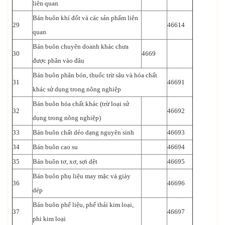
liên quan
Bán buôn khí đốt và các sản phẩm liên
29
46614
quan
Bán buôn chuyên doanh khác chưa
30
4669
được phân vào đâu
Bán buôn phân bón, thuốc trừ sâu và hóa chất
31
46691
khác sử dụng trong nông nghiệp
Bán buôn hóa chất khác (trừ loại sử
32
46692
dụng trong nông nghiệp)
33
Bán buôn chất dẻo dạng nguyên sinh
46693
34
Bán buôn cao su
46694
35
Bán buôn tơ, xơ, sợi dệt
46695
Bán buôn phụ liệu may mặc và giày
36
46696
dép
Bán buôn phế liệu, phế thải kim loại,
37
46697
phi kim loại