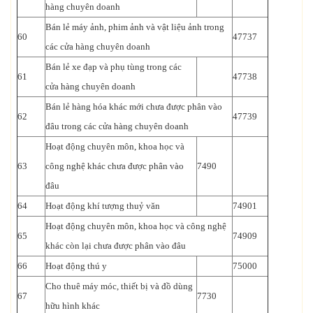
hàng chuyên doanh
Bán lẻ máy ảnh, phim ảnh và vật liệu ảnh trong
60
47737
các cửa hàng chuyên doanh
Bán lẻ xe đạp và phụ tùng trong các
61
47738
cửa hàng chuyên doanh
Bán lẻ hàng hóa khác mới chưa được phân vào
62
47739
đâu trong các cửa hàng chuyên doanh
Hoạt động chuyên môn, khoa học và
63
công nghệ khác chưa được phân vào
7490
đâu
64
Hoạt động khí tượng thuỷ văn
74901
Hoạt động chuyên môn, khoa học và công nghệ
65
74909
khác còn lại chưa được phân vào đâu
66
Hoạt động thú y
75000
Cho thuê máy móc, thiết bị và đồ dùng
67
7730
hữu hình khác