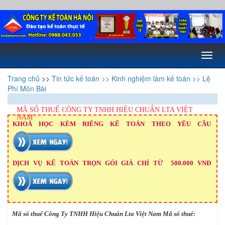
Toggl
naviga
Trang chủ
>>
Tin tức kế toán
>> Kinh nghiệm làm kế toán
>> Lệ
Phí Môn Bài
MÃ SỐ THUẾ CÔNG TY TNHH HIỆU CHUẨN LTA VIỆT
NAM
KHOÁ HỌC KÈM RIÊNG KẾ TOÁN THEO YÊU CẦU
DỊCH VỤ KẾ TOÁN TRỌN GÓI GIÁ CHỈ TỪ 500.000 VNĐ
Mã số thuế Công Ty TNHH Hiệu Chuẩn Lta Việt Nam Mã số thuế: