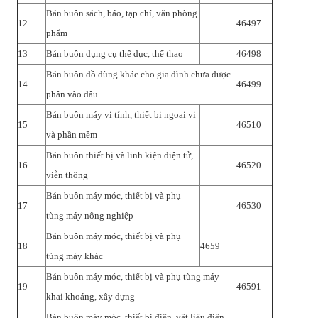
Bán buôn sách, báo, tạp chí, văn phòng
12
46497
phẩm
13
Bán buôn dụng cụ thể dục, thể thao
46498
Bán buôn đồ dùng khác cho gia đình chưa được
14
46499
phân vào đâu
Bán buôn máy vi tính, thiết bị ngoại vi
15
46510
và phần mềm
Bán buôn thiết bị và linh kiện điện tử,
16
46520
viễn thông
Bán buôn máy móc, thiết bị và phụ
17
46530
tùng máy nông nghiệp
Bán buôn máy móc, thiết bị và phụ
18
4659
tùng máy khác
Bán buôn máy móc, thiết bị và phụ tùng máy
19
46591
khai khoáng, xây dựng
Bán buôn máy móc, thiết bị điện, vật liệu điện