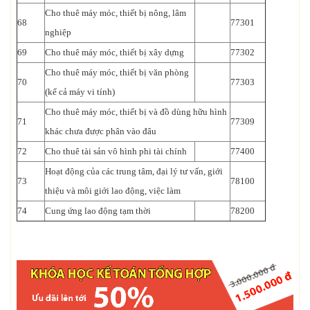
Cho thuê máy móc, thiết bị nông, lâm
68
77301
nghiệp
69
Cho thuê máy móc, thiết bị xây dựng
77302
Cho thuê máy móc, thiết bị văn phòng
70
77303
(kể cả máy vi tính)
Cho thuê máy móc, thiết bị và đồ dùng hữu hình
71
77309
khác chưa được phân vào đâu
72
Cho thuê tài sản vô hình phi tài chính
77400
Hoạt động của các trung tâm, đại lý tư vấn, giới
73
78100
thiệu và môi giới lao động, việc làm
74
Cung ứng lao động tạm thời
78200