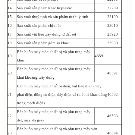
14
Sản xuất sản phẩm khác từ plastic
22209
15
Sản xuất thuỷ tinh và sản phẩm từ thuỷ tinh
23100
16
Sản xuất sản phẩm chịu lửa
23910
17
Sản xuất vật liệu xây dựng từ đất sét
23920
18
Sản xuất sản phẩm gốm sứ khác
23930
Bán buôn máy móc, thiết bị và phụ tùng máy
19
4659
khác
Bán buôn máy móc, thiết bị và phụ tùng máy
20
46591
khai khoáng, xây dựng
Bán buôn máy móc, thiết bị điện, vật liệu điện (máy
21
phát điện, động cơ điện, dây điện và thiết bị khác dùng
46592
trong mạch điện)
Bán buôn máy móc, thiết bị và phụ tùng máy
22
46593
dệt, may, da giày
Bán buôn máy móc, thiết bị và phụ tùng máy văn
23
46594