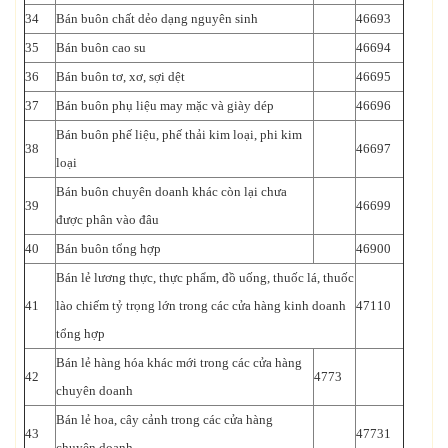
34
Bán buôn chất dẻo dạng nguyên sinh
46693
35
Bán buôn cao su
46694
36
Bán buôn tơ, xơ, sợi dệt
46695
37
Bán buôn phụ liệu may mặc và giày dép
46696
Bán buôn phế liệu, phế thải kim loại, phi kim
38
46697
loại
Bán buôn chuyên doanh khác còn lại chưa
39
46699
được phân vào đâu
40
Bán buôn tổng hợp
46900
Bán lẻ lương thực, thực phẩm, đồ uống, thuốc lá, thuốc
41
lào chiếm tỷ trọng lớn trong các cửa hàng kinh doanh
47110
tổng hợp
Bán lẻ hàng hóa khác mới trong các cửa hàng
42
4773
chuyên doanh
Bán lẻ hoa, cây cảnh trong các cửa hàng
43
47731
chuyên doanh