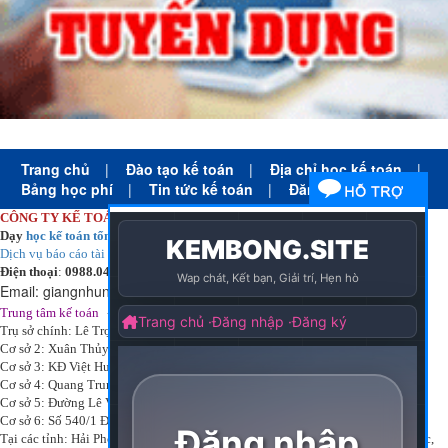
Trang chủ
|
Đào tạo kế toán
|
Địa chỉ học kế toán
|
Bảng học phí
|
Tin tức kế toán
|
Đăng ký học
CÔNG TY KẾ TOÁN HÀ NỘI
Dạy
học kế toán tổng hợp
thực tế cấp tốc mọi trình độ
Dịch vụ báo cáo tài chính
chuyên nghiệp uy tín giá rẻ
Điện thoại
:
0988.043.053
Email:
giangnhungkthn@gmail.com
-
ạy
tại:
Trung tâm kế toán
Công ty
kế toán hà nội
d
học kế toán
Trụ sở chính: Lê Trọng Tấn - Thanh Xuân - Hà Nội
Cơ sở 2: Xuân Thủy - Cầu Giấy - Hà Nội
Cơ sở 3: KĐ Việt Hưng - Long Biên - Hà Nội
Cơ sở 4: Quang Trung - Hà Đông - Hà Nội
Cơ sở 5: Đường Lê Văn Thịnh – P. Suối Hoa– Tp. Bắc Ninh.
Cơ sở 6: Số 540/1 Đường Cách mạng tháng 8 – Quận 3 – Tp. Hồ Chí Minh.
Tại các tỉnh: Hải Phòng, Nam Định, Bắc Ninh, Thái bình, Bắc Giang, Vĩnh Phúc,