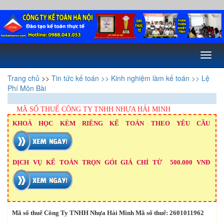
Toggl
naviga
Trang chủ
>>
Tin tức kế toán
>> Kinh nghiệm làm kế toán
>> Lệ
Phí Môn Bài
MÃ SỐ THUẾ CÔNG TY TNHH NHỰA HẢI MINH
KHOÁ HỌC KÈM RIÊNG KẾ TOÁN THEO YÊU CẦU
DỊCH VỤ KẾ TOÁN TRỌN GÓI GIÁ CHỈ TỪ 500.000 VNĐ
Mã số thuế Công Ty TNHH Nhựa Hải Minh Mã số thuế: 2601011962