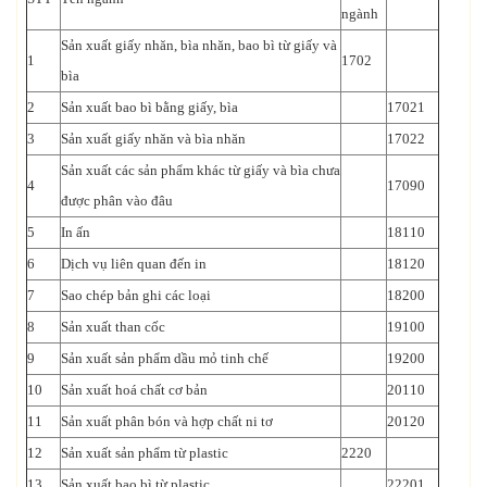
ngành
Sản xuất giấy nhăn, bìa nhăn, bao bì từ giấy và
1
1702
bìa
2
Sản xuất bao bì bằng giấy, bìa
17021
3
Sản xuất giấy nhăn và bìa nhăn
17022
Sản xuất các sản phẩm khác từ giấy và bìa chưa
4
17090
được phân vào đâu
5
In ấn
18110
6
Dịch vụ liên quan đến in
18120
7
Sao chép bản ghi các loại
18200
8
Sản xuất than cốc
19100
9
Sản xuất sản phẩm dầu mỏ tinh chế
19200
10
Sản xuất hoá chất cơ bản
20110
11
Sản xuất phân bón và hợp chất ni tơ
20120
12
Sản xuất sản phẩm từ plastic
2220
13
Sản xuất bao bì từ plastic
22201