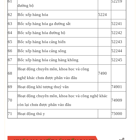
61
52219
đường bộ
62
Bốc xếp hàng hóa
5224
63
Bốc xếp hàng hóa ga đường sắt
52241
64
Bốc xếp hàng hóa đường bộ
52242
65
Bốc xếp hàng hóa cảng biển
52243
66
Bốc xếp hàng hóa cảng sông
52244
67
Bốc xếp hàng hóa cảng hàng không
52245
Hoạt động chuyên môn, khoa học và công
68
7490
nghệ khác chưa được phân vào đâu
69
Hoạt động khí tượng thuỷ văn
74901
Hoạt động chuyên môn, khoa học và công nghệ khác
70
74909
còn lại chưa được phân vào đâu
71
Hoạt động thú y
75000