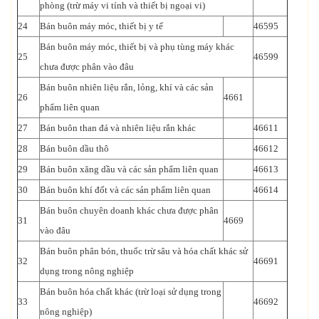
phòng (trừ máy vi tính và thiết bị ngoại vi)
24
Bán buôn máy móc, thiết bị y tế
46595
Bán buôn máy móc, thiết bị và phụ tùng máy khác
25
46599
chưa được phân vào đâu
Bán buôn nhiên liệu rắn, lỏng, khí và các sản
26
4661
phẩm liên quan
27
Bán buôn than đá và nhiên liệu rắn khác
46611
28
Bán buôn dầu thô
46612
29
Bán buôn xăng dầu và các sản phẩm liên quan
46613
30
Bán buôn khí đốt và các sản phẩm liên quan
46614
Bán buôn chuyên doanh khác chưa được phân
31
4669
vào đâu
Bán buôn phân bón, thuốc trừ sâu và hóa chất khác sử
32
46691
dụng trong nông nghiệp
Bán buôn hóa chất khác (trừ loại sử dụng trong
33
46692
nông nghiệp)