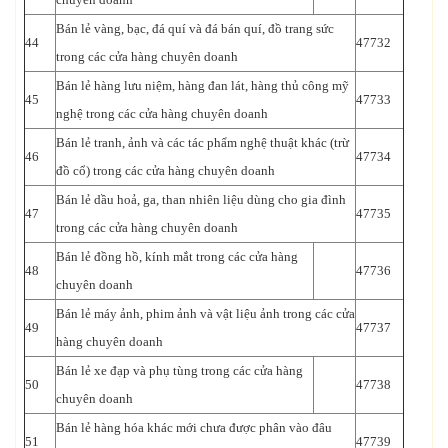
Bán lẻ vàng, bạc, đá quí và đá bán quí, đồ trang sức
44
47732
trong các cửa hàng chuyên doanh
Bán lẻ hàng lưu niệm, hàng đan lát, hàng thủ công mỹ
45
47733
nghệ trong các cửa hàng chuyên doanh
Bán lẻ tranh, ảnh và các tác phẩm nghệ thuật khác (trừ
46
47734
đồ cổ) trong các cửa hàng chuyên doanh
Bán lẻ dầu hoả, ga, than nhiên liệu dùng cho gia đình
47
47735
trong các cửa hàng chuyên doanh
Bán lẻ đồng hồ, kính mắt trong các cửa hàng
48
47736
chuyên doanh
Bán lẻ máy ảnh, phim ảnh và vật liệu ảnh trong các cửa
49
47737
hàng chuyên doanh
Bán lẻ xe đạp và phụ tùng trong các cửa hàng
50
47738
chuyên doanh
Bán lẻ hàng hóa khác mới chưa được phân vào đâu
51
47739