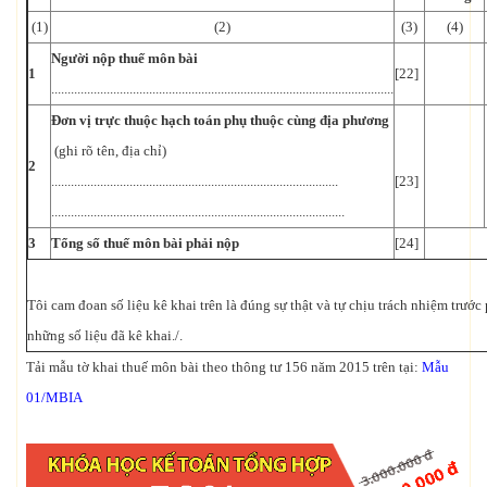
(1)
(2)
(3)
(4)
Người nộp thuế môn bài
1
[22]
.........................................................................................................
Đơn vị trực thuộc hạch toán phụ thuộc cùng địa phương
(ghi rõ tên, địa chỉ)
2
........................................................................................
[23]
..........................................................................................
3
Tổng số thuế môn bài phải nộp
[24]
Tôi cam đoan số liệu kê khai trên là đúng sự thật và tự chịu trách nhiệm trước
những số liệu đã kê khai./.
Tải mẫu tờ khai thuế môn bài theo thông tư 156 năm 2015 trên tại:
Mẫu
01/MBIA