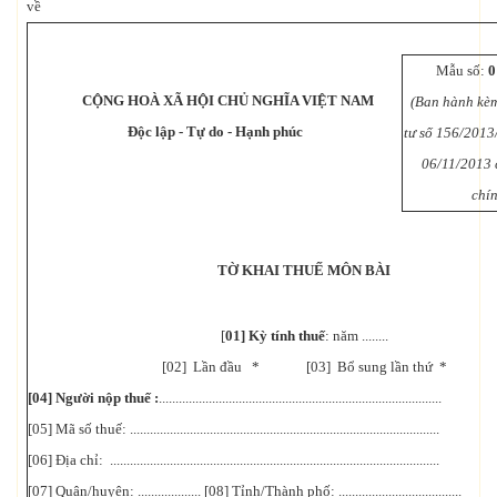
về
Mẫu số:
0
CỘNG HOÀ XÃ HỘI CHỦ NGHĨA VIỆT NAM
(Ban hành kè
Độc lập - Tự do - Hạnh phúc
tư số 156/201
06/11/2013 
chí
TỜ KHAI THUẾ MÔN BÀI
[
01] Kỳ tính thuế
: năm ........
[02] Lần đầu * [03] Bổ sung lần thứ *
[04] Người nộp thuế :
.....................................................................................
[05] Mã số thuế: .............................................................................................
[06] Địa chỉ: ...................................................................................................
[07] Quận/huyện: ................... [08] Tỉnh/Thành phố: .....................................