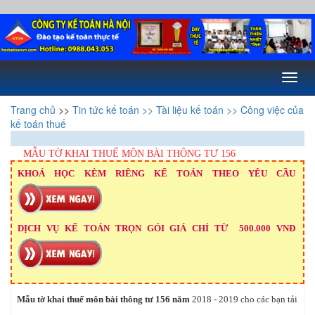
Toggl
naviga
Trang chủ
>>
Tin tức kế toán
>> Tài liệu kế toán
>> Công việc của
kế toán thuế
MẪU TỜ KHAI THUẾ MÔN BÀI THÔNG TƯ 156
KHOÁ HỌC KÈM RIÊNG KẾ TOÁN THEO YÊU CẦU
DỊCH VỤ KẾ TOÁN TRỌN GÓI GIÁ CHỈ TỪ 500.000 VNĐ
Mẫu tờ khai thuế môn bài thông tư 156 năm
2018 - 2019
cho các bạn tải