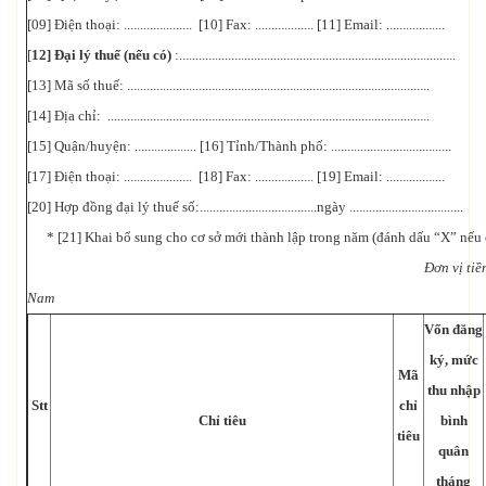
[09] Điện thoại: ..................... [10] Fax: .................. [11] Email: ..................
[
12] Đại lý thuế
(nếu có)
:.....................................................................................
[13] Mã số thuế: .............................................................................................
[14] Địa chỉ: ...................................................................................................
[15] Quận/huyện: ................... [16] Tỉnh/Thành phố: .....................................
[17] Điện thoại: ..................... [18] Fax: .................. [19] Email: ..................
[20] Hợp đồng đại lý thuế số:....................................ngày ...................................
* [21] Khai bổ sung cho cơ sở mới thành lập trong năm (đánh dấu “X” nếu 
Đơn vị tiề
Nam
Vốn đăng
ký, mức
Mã
thu nhập
Stt
chỉ
Chỉ tiêu
bình
tiêu
quân
tháng