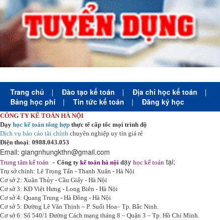
Trang chủ
|
Đào tạo kế toán
|
Địa chỉ học kế toán
|
Bảng học phí
|
Tin tức kế toán
|
Đăng ký học
CÔNG TY KẾ TOÁN HÀ NỘI
Dạy
học kế toán tổng hợp
thực tế cấp tốc mọi trình độ
Dịch vụ báo cáo tài chính
chuyên nghiệp uy tín giá rẻ
Điện thoại
:
0988.043.053
Email:
giangnhungkthn@gmail.com
-
ạy
tại:
Trung tâm kế toán
Công ty
kế toán hà nội
d
học kế toán
Trụ sở chính: Lê Trọng Tấn - Thanh Xuân - Hà Nội
Cơ sở 2: Xuân Thủy - Cầu Giấy - Hà Nội
Cơ sở 3: KĐ Việt Hưng - Long Biên - Hà Nội
Cơ sở 4: Quang Trung - Hà Đông - Hà Nội
Cơ sở 5: Đường Lê Văn Thịnh – P. Suối Hoa– Tp. Bắc Ninh.
Cơ sở 6: Số 540/1 Đường Cách mạng tháng 8 – Quận 3 – Tp. Hồ Chí Minh.