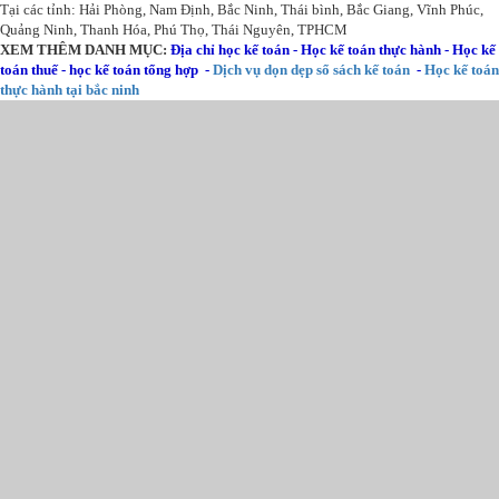
Tại các tỉnh: Hải Phòng, Nam Định, Bắc Ninh, Thái bình, Bắc Giang, Vĩnh Phúc,
Quảng Ninh, Thanh Hóa, Phú Thọ, Thái Nguyên, TPHCM
XEM THÊM DANH MỤC:
Địa chỉ học kế toán
-
Học kế toán thực hành
-
Học kế
toán thuế
-
học kế toán tổng hợp
-
Dịch vụ dọn dẹp sổ sách kế toán
-
Học kế toán
thực hành tại bắc ninh