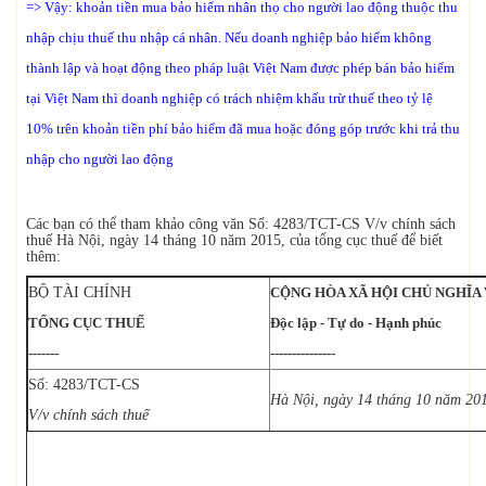
=> Vậy: khoản tiền mua bảo hiểm nhân thọ cho người lao động thuộc thu
nhập chịu thuế thu nhập cá nhân. Nếu doanh nghiệp bảo hiểm không
thành lập và hoạt động theo pháp luật Việt Nam được phép bán bảo hiểm
tại Việt Nam thì doanh nghiệp có trách nhiệm khấu trừ thuế theo tỷ lệ
10% trên khoản tiền phí bảo hiểm đã mua hoặc đóng góp trước khi trả thu
nhập cho người lao động
Các bạn có thể tham khảo công văn Số: 4283/TCT-CS V/v chính sách
thuế Hà Nội, ngày 14 tháng 10 năm 2015, của tổng cục thuế để biết
thêm:
BỘ TÀI CHÍNH
CỘNG HÒA XÃ HỘI CHỦ NGHĨA
TỔNG CỤC THUẾ
Độc lập - Tự do - Hạnh phúc
-------
---------------
Số: 4283/TCT-CS
Hà Nội, ngày 14 tháng 10 năm 20
V/v chính sách thuế