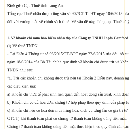
Kính gửi:
Cục Thuế tỉnh Long An.
Tổng cục Thuế nhận được công văn số 907/CT-TTHT ngày 18/6/2015 của
đối với vướng mắc về chính sách thuế. Về vấn đề này, Tổng cục Thuế có ý
1. Về khoản chi mua bảo hiểm nhân thọ của Công ty TNHH Japfa Comfeed
(i) Về thuế TNDN:
- Tại Điều 4 Thông tư số 96/2015/TT-BTC ngày 22/6/2015 sửa đổi, bổ s
ngày 18/6/2014 của Bộ Tài chính quy định về khoản chi được trừ và không
TNDN như sau:
“
1.
Trừ các khoản chi không được trừ nêu tại Khoản 2 Điều này, doanh ng
các điều kiện sau:
a) Khoản chi thực tế phát sinh liên quan đến hoạt động sản xuất, kinh do
b) Khoản chi có đủ hóa đơn, chứng từ hợp pháp theo quy định của pháp lu
c) Khoản chi nếu có hóa đơn mua hàng hóa, dịch vụ từng lần có giá trị từ 
GTGT) khi thanh toán phải có chứng từ thanh toán không dùng tiền mặt.
Chứng từ thanh toán không dùng tiền mặt thực hiện theo quy định của các v