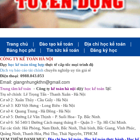
Trang chủ
|
Đào tạo kế toán
|
Địa chỉ học kế toán
|
Bảng học phí
|
Tin tức kế toán
|
Đăng ký học
CÔNG TY KẾ TOÁN HÀ NỘI
Dạy
học kế toán tổng hợp
thực tế cấp tốc mọi trình độ
Dịch vụ báo cáo tài chính
chuyên nghiệp uy tín giá rẻ
Điện thoại
:
0988.043.053
Email:
giangnhungkthn@gmail.com
-
ạy
tại:
Trung tâm kế toán
Công ty
kế toán hà nội
d
học kế toán
Trụ sở chính: Lê Trọng Tấn - Thanh Xuân - Hà Nội
Cơ sở 2: Xuân Thủy - Cầu Giấy - Hà Nội
Cơ sở 3: KĐ Việt Hưng - Long Biên - Hà Nội
Cơ sở 4: Quang Trung - Hà Đông - Hà Nội
Cơ sở 5: Đường Lê Văn Thịnh – P. Suối Hoa– Tp. Bắc Ninh.
Cơ sở 6: Số 540/1 Đường Cách mạng tháng 8 – Quận 3 – Tp. Hồ Chí Minh.
Tại các tỉnh: Hải Phòng, Nam Định, Bắc Ninh, Thái bình, Bắc Giang, Vĩnh Phúc,
Quảng Ninh, Thanh Hóa, Phú Thọ, Thái Nguyên, TPHCM
XEM THÊM DANH MỤC:
Địa chỉ học kế toán
-
Học kế toán thực hành
-
Học kế