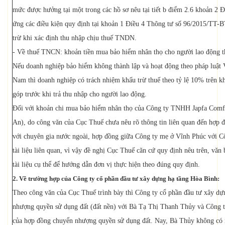
mức được hưởng tại một trong các hồ sơ nêu tại tiết b điểm 2.6 khoản 2
ứng các điều kiện quy định tại khoản 1 Điều 4 Thông tư số 96/2015/TT-BT
trừ khi xác định thu nhập chịu thuế TNDN.
- Về thuế TNCN: khoản tiền mua bảo hiểm nhân thọ cho người lao động th
Nếu doanh nghiệp bảo hiểm không thành lập và hoạt động theo pháp luật 
Nam thì doanh nghiệp có trách nhiệm khấu trừ thuế theo tỷ lệ 10% trên k
góp trước khi trả thu nhập cho người lao động.
Đối với khoản chi mua bảo hiểm nhân thọ của Công ty TNHH Japfa Comfe
An), do công văn của Cục Thuế chưa nêu rõ thông tin liên quan đến hợp
với chuyên gia nước ngoài, hợp đồng giữa Công ty mẹ ở Vĩnh Phúc với C
tài liệu liên quan, vì vậy đề nghị Cục Thuế căn cứ quy định nêu trên, văn
tài liệu cụ thể để hướng dẫn đơn vị thực hiện theo đúng quy định.
2. Về trường hợp của Công ty cổ phần đầu tư xây dựng hạ tầng Hòa Bình:
Theo công văn của Cục Thuế trình bày thì Công ty cổ phần đầu tư xây d
nhượng quyền sử dụng đất (đất nền) với Bà Tạ Thị Thanh Thủy và Công ty 
của hợp đồng chuyển nhượng quyền sử dụng đất. Nay, Bà Thủy không có nh