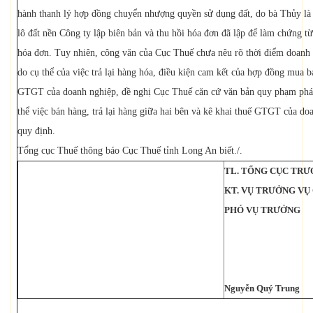
hành thanh lý hợp đồng chuyển nhượng quyền sử dụng đất, do bà Thủy là đ
lô đất nền Công ty lập biên bản và thu hồi hóa đơn đã lập để làm chứng 
hóa đơn. Tuy nhiên, công văn của Cục Thuế chưa nêu rõ thời điểm doanh n
do cụ thể của việc trả lại hàng hóa, điều kiện cam kết của hợp đồng mua bá
GTGT của doanh nghiệp, đề nghị Cục Thuế căn cứ văn bản quy phạm pháp 
thể việc bán hàng, trả lại hàng giữa hai bên và kê khai thuế GTGT của d
quy định.
Tổng cục Thuế thông báo Cục Thuế tỉnh Long An biết./.
TL. TỔNG CỤC TR
KT. VỤ TRƯỞNG VỤ
PHÓ VỤ TRƯỞNG
Nguyễn Quý Trung