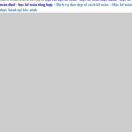
toán thuế
-
học kế toán tổng hợp
-
Dịch vụ dọn dẹp sổ sách kế toán
-
Học kế toán
thực hành tại bắc ninh