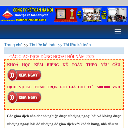
Toggl
naviga
Trang chủ
>>
Tin tức kế toán
>> Tài liệu kế toán
CÁC GIAO DỊCH DÙNG NGOẠI HỐI NĂM 2020
KHOÁ HỌC KÈM RIÊNG KẾ TOÁN THEO YÊU CẦU
DỊCH VỤ KẾ TOÁN TRỌN GÓI GIÁ CHỈ TỪ 500.000 VNĐ
Các giao dịch nào doanh nghiệp được sử dụng ngoại hối và không được
sử dụng ngoại hối để sử dụng để giao dịch với khách hàng, nhà đầu tư