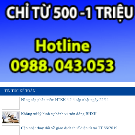
TIN TỨC KẾ TOÁN
Nâng cấp phần mềm HTKK 4.2.4 cập nhật ngày 22/11
Không xử lý hình sự hành vi trốn đóng BHXH
Cập nhật thay đổi về giao dịch thuế điện tử tại TT 66/2019