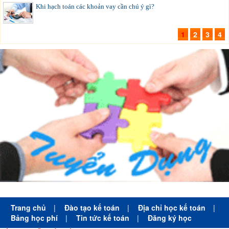
Khi hạch toán các khoản vay cần chú ý gì?
1
2
3
4
Trang chủ
|
Đào tạo kế toán
|
Địa chỉ học kế toán
|
Bảng học phí
|
Tin tức kế toán
|
Đăng ký học