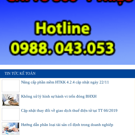
TIN TỨC KẾ TOÁN
Nâng cấp phần mềm HTKK 4.2.4 cập nhật ngày 22/11
Không xử lý hình sự hành vi trốn đóng BHXH
Cập nhật thay đổi về giao dịch thuế điện tử tại TT 66/2019
Hướng dẫn phân loại tài sản cố định trong doanh nghiệp