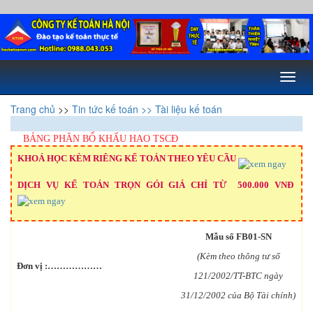
Toggl
naviga
Trang chủ
>>
Tin tức kế toán
>> Tài liệu kế toán
BẢNG PHÂN BỔ KHẤU HAO TSCĐ
KHOÁ HỌC KÈM RIÊNG KẾ TOÁN THEO YÊU CẦU
DỊCH VỤ KẾ TOÁN TRỌN GÓI GIÁ CHỈ TỪ 500.000 VNĐ
Mẫu số FB01-SN
(Kèm theo thông tư số
Đơn vị :………………
121/2002/TT-BTC ngày
31/12/2002 của Bộ Tài chính)