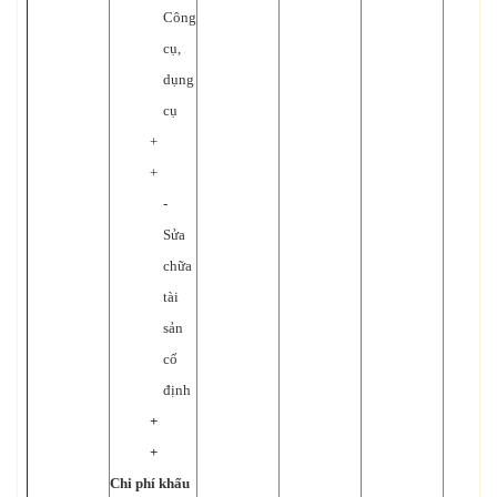
Công
cụ,
dụng
cụ
+
+
-
Sửa
chữa
tài
sản
cố
định
+
+
Chi phí khấu