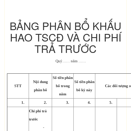
BẢNG PHÂN BỔ KHẤU
HAO TSCĐ VÀ CHI PHÍ
TRẢ TRƯỚC
Quý…… năm ……
Số tiền phân
Nội dung
Số tiền phân
STT
bổ trong
Các đối tượng 
phân bổ
bổ kỳ này
năm
1.
2.
3.
4.
5.
Chi phí trả
trước
-