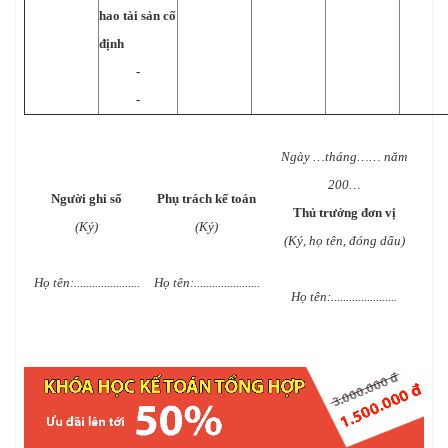
hao tài sản cố
định
-
-
Ngày …tháng…… năm
200…
Người ghi sổ
Phụ trách kế toán
Thủ trưởng đơn vị
(Ký)
(Ký)
(Ký, họ tên, đóng dấu)
Họ tên:......................
Họ tên:......................
Họ tên:......................