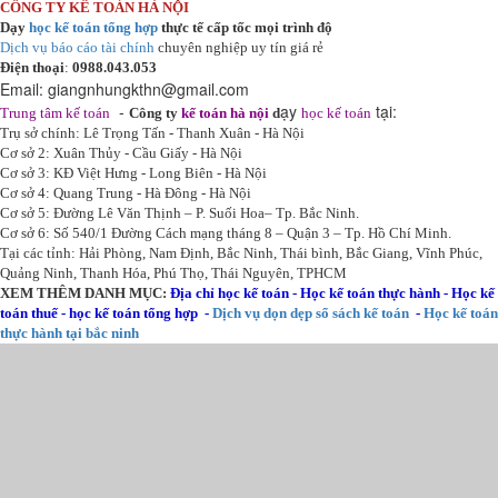
CÔNG TY KẾ TOÁN HÀ NỘI
Dạy
học kế toán tổng hợp
thực tế cấp tốc mọi trình độ
Dịch vụ báo cáo tài chính
chuyên nghiệp uy tín giá rẻ
Điện thoại
:
0988.043.053
Email:
giangnhungkthn@gmail.com
-
ạy
tại:
Trung tâm kế toán
Công ty
kế toán hà nội
d
học kế toán
Trụ sở chính: Lê Trọng Tấn - Thanh Xuân - Hà Nội
Cơ sở 2: Xuân Thủy - Cầu Giấy - Hà Nội
Cơ sở 3: KĐ Việt Hưng - Long Biên - Hà Nội
Cơ sở 4: Quang Trung - Hà Đông - Hà Nội
Cơ sở 5: Đường Lê Văn Thịnh – P. Suối Hoa– Tp. Bắc Ninh.
Cơ sở 6: Số 540/1 Đường Cách mạng tháng 8 – Quận 3 – Tp. Hồ Chí Minh.
Tại các tỉnh: Hải Phòng, Nam Định, Bắc Ninh, Thái bình, Bắc Giang, Vĩnh Phúc,
Quảng Ninh, Thanh Hóa, Phú Thọ, Thái Nguyên, TPHCM
XEM THÊM DANH MỤC:
Địa chỉ học kế toán
-
Học kế toán thực hành
-
Học kế
toán thuế
-
học kế toán tổng hợp
-
Dịch vụ dọn dẹp sổ sách kế toán
-
Học kế toán
thực hành tại bắc ninh