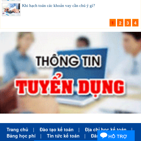
Khi hạch toán các khoản vay cần chú ý gì?
1
2
3
4
Trang chủ
|
Đào tạo kế toán
|
Địa chỉ học kế toán
|
Bảng học phí
|
Tin tức kế toán
|
Đăng ký học