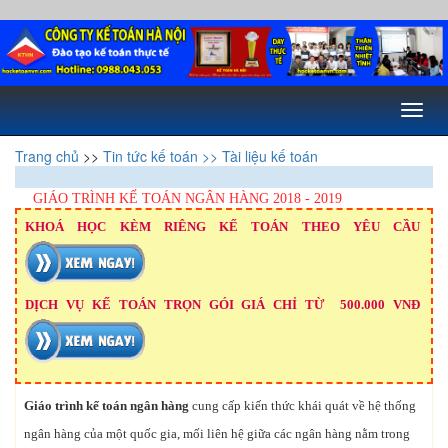
Toggl
naviga
Trang chủ
>>
Tin tức kế toán
>> Tài liệu kế toán
GIÁO TRÌNH KẾ TOÁN NGÂN HÀNG 2018 - 2019
KHOÁ HỌC KÈM RIÊNG KẾ TOÁN THEO YÊU CẦU
DỊCH VỤ KẾ TOÁN TRỌN GÓI GIÁ CHỈ TỪ 500.000 VNĐ
Giáo trình kế toán ngân hàng
cung cấp kiến thức khái quát về hệ thống
ngân hàng của một quốc gia, mối liên hệ giữa các ngân hàng nằm trong