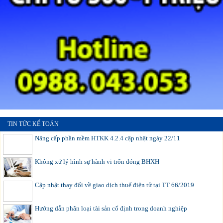
TIN TỨC KẾ TOÁN
Nâng cấp phần mềm HTKK 4.2.4 cập nhật ngày 22/11
Không xử lý hình sự hành vi trốn đóng BHXH
Cập nhật thay đổi về giao dịch thuế điện tử tại TT 66/2019
Hướng dẫn phân loại tài sản cố định trong doanh nghiệp