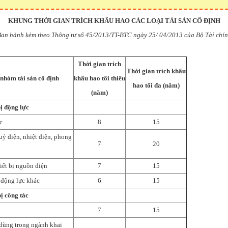
KHUNG THỜI GIAN TRÍCH KHẤU HAO CÁC LOẠI TÀI SẢN CỐ ĐỊNH
Ban hành kèm theo Thông tư số 45/2013/TT-BTC ngày 25/ 04/2013 của Bộ Tài chín
Thời gian trích
Thời gian trích khấu
nhóm tài sản cố định
khấu hao tối thiểu
hao tối đa (năm)
(năm)
bị động lực
c
8
15
uỷ điện, nhiệt điện, phong
7
20
iết bị nguồn điện
7
15
ị động lực khác
6
15
bị công tác
7
15
 dùng trong ngành khai