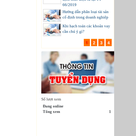
66/2019
Hướng dẫn phân loại tài sản
cố định trong doanh nghiệp
Khi hạch toán các khoản vay
cần chú ý gì?
1
2
3
4
Số lượt xem
Đang online
Tổng xem
1