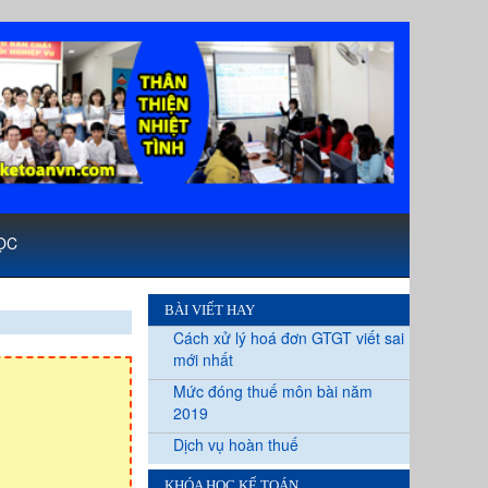
ỌC
BÀI VIẾT HAY
Cách xử lý hoá đơn GTGT viết sai
mới nhất
Mức đóng thuế môn bài năm
2019
Dịch vụ hoàn thuế
KHÓA HỌC KẾ TOÁN