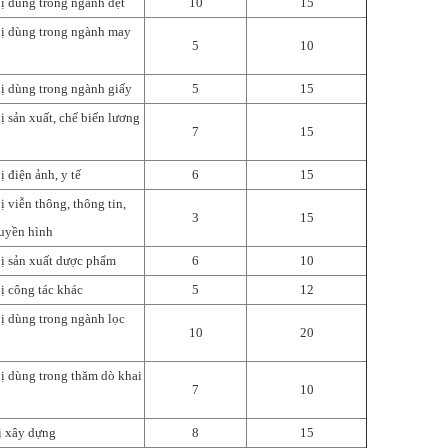
bị dùng trong ngành dệt
10
15
bị dùng trong ngành may
5
10
bị dùng trong ngành giấy
5
15
ị sản xuất, chế biến lương
7
15
ị điện ảnh, y tế
6
15
ị viễn thông, thông tin,
3
15
truyền hình
bị sản xuất dược phẩm
6
10
ị công tác khác
5
12
bị dùng trong ngành lọc
10
20
bị dùng trong thăm dò khai
7
10
ị xây dựng
8
15