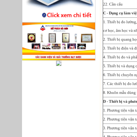
22. Cần cẩu
C - Dụng cụ làm việ
1. Thiết bị đo lường
cơ học, âm học và n
2. Thiết bị quang h
3. Thiết bị điện và đ
4. Thiết bị đo và ph
5. Thiết bị và dụng
6. Thiết bị chuyên n
7. Các thiết bị đo l
8. Khuôn mẫu dùng 
D - Thiết bị và phươ
1. Phương tiện vận 
2. Phương tiện vận t
3. Phương tiện vận 
4. Phương tiện vận 