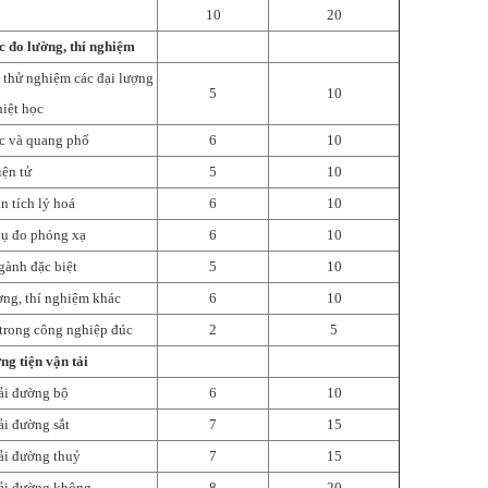
10
20
c đo lường, thí nghiệm
, thử nghiệm các đại lượng
5
10
hiệt học
ọc và quang phổ
6
10
iện tử
5
10
ân tích lý hoá
6
10
 cụ đo phóng xạ
6
10
gành đặc biệt
5
10
ường, thí nghiệm khác
6
10
trong công nghiệp đúc
2
5
ng tiện vận tải
tải đường bộ
6
10
ải đường sắt
7
15
tải đường thuỷ
7
15
tải đường không
8
20