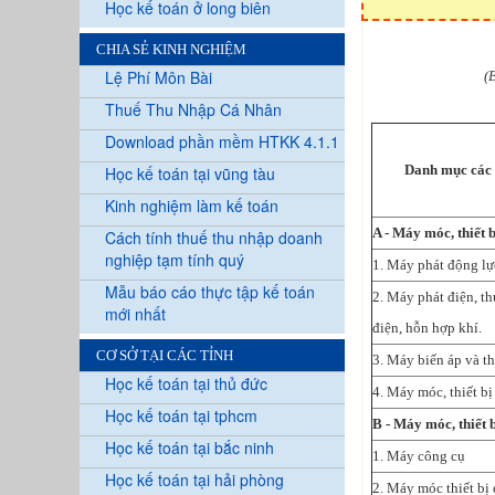
Học kế toán ở long biên
CHIA SẺ KINH NGHIỆM
Lệ Phí Môn Bài
(
Thuế Thu Nhập Cá Nhân
Download phần mềm HTKK 4.1.1
Danh mục các 
Học kế toán tại vũng tàu
Kinh nghiệm làm kế toán
A - Máy móc, thiết 
Cách tính thuế thu nhập doanh
nghiệp tạm tính quý
1. Máy phát động lự
Mẫu báo cáo thực tập kế toán
2. Máy phát điện, th
mới nhất
điện, hỗn hợp khí.
CƠ SỞ TẠI CÁC TỈNH
3. Máy biến áp và th
Học kế toán tại thủ đức
4. Máy móc, thiết b
Học kế toán tại tphcm
B - Máy móc, thiết 
Học kế toán tại bắc ninh
1. Máy công cụ
Học kế toán tại hải phòng
2. Máy móc thiết bị