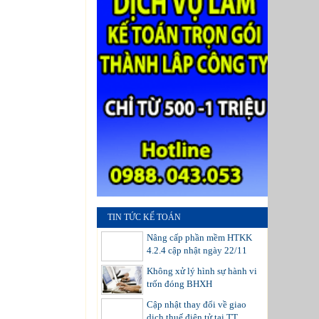
TIN TỨC KẾ TOÁN
Nâng cấp phần mềm HTKK
4.2.4 cập nhật ngày 22/11
Không xử lý hình sự hành vi
trốn đóng BHXH
Cập nhật thay đổi về giao
dịch thuế điện tử tại TT