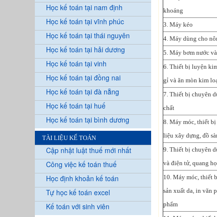
Học kế toán tại nam định
khoáng
Học kế toán tại vĩnh phúc
3. Máy kéo
Học kế toán tại thái nguyên
4. Máy dùng cho nô
Học kế toán tại hải dương
5. Máy bơm nước và
Học kế toán tại vinh
6. Thiết bị luyện ki
Học kế toán tại đồng nai
gỉ và ăn mòn kim lo
Học kế toán tại đà nẵng
7. Thiết bị chuyên d
Học kế toán tại huế
chất
Học kế toán tại bình dương
8. Máy móc, thiết b
liệu xây dựng, đồ sà
TÀI LIỆU KẾ TOÁN
Cập nhật luật thuế mới nhất
9. Thiết bị chuyên d
Công việc kế toán thuế
và điện tử, quang họ
Học định khoản kế toán
10. Máy móc, thiết 
sản xuất da, in văn
Tự học kế toán excel
phẩm
Kế toán với sinh viên