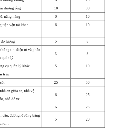
yển đường ống
10
30
dỡ, nâng hàng
6
10
g tiện vận tải khác
6
10
, đo lường
5
8
 thông tin, điện tử và phần
3
8
ụ quản lý
ụng cụ quản lý khác
5
10
n trúc
 cố.
25
50
 nhà ăn giữa ca, nhà vệ
6
25
o, nhà để xe...
6
25
a; cầu, đường, đường băng
5
20
phơi...