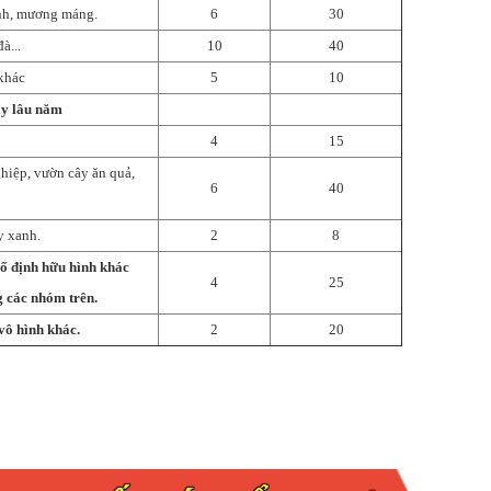
ênh, mương máng.
6
30
à...
10
40
 khác
5
10
ây lâu năm
4
15
hiệp, vườn cây ăn quả,
6
40
y xanh.
2
8
 cố định hữu hình khác
4
25
g các nhóm trên.
 vô hình khác.
2
20