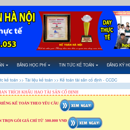
OÁN
BẢNG HỌC PHÍ
TIN TỨC KẾ TOÁN
ĐĂNG KÝ H
ức kế toán
>> Tài liệu kế toán
>> Kế toán tài sản cố định - CCDC
IAN TRÍCH KHẤU HAO TÀI SẢN CỐ ĐỊNH
RIÊNG KẾ TOÁN THEO YÊU CẦU
 TRỌN GÓI GIÁ CHỈ TỪ 500.000 VNĐ