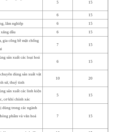
5
15
6
15
ng, lâm nghiệp
6
15
 xăng dầu
6
15
m, gia công bề mặt chống
7
15
ại
ùng sản xuất các loại hoá
6
15
ị chuyên dùng sản xuất vật
10
20
nh sứ, thuỷ tinh
ùng sản xuất các linh kiện
5
15
c, cơ khí chính xác
bị dùng trong các ngành
 phòng phẩm và văn hoá
7
15