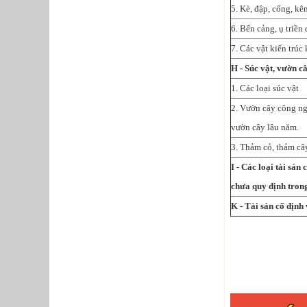
5. Kè, đập, cống, k
6. Bến cảng, ụ triền đ
7. Các vật kiến trúc
H - Súc vật, vườn c
1. Các loại súc vật
2. Vườn cây công ng
vườn cây lâu năm.
3. Thảm cỏ, thảm câ
I - Các loại tài sản
chưa quy định tron
K - Tài sản cố định