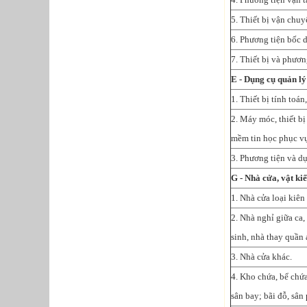
5. Thiết bị vận chu
6. Phương tiện bốc 
7. Thiết bị và phươn
E - Dụng cụ quản lý
1. Thiết bị tính toán
2. Máy móc, thiết bị
mềm tin học phục v
3. Phương tiện và d
G - Nhà cửa, vật kiế
1. Nhà cửa loại kiên
2. Nhà nghỉ giữa ca,
sinh, nhà thay quần á
3. Nhà cửa khác.
4. Kho chứa, bể chứ
sân bay; bãi đỗ, sân 