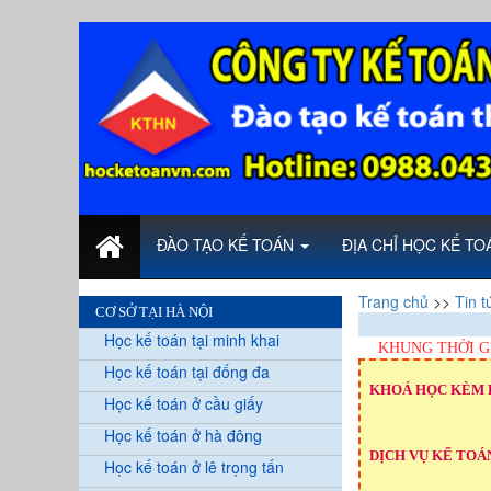
ĐÀO TẠO KẾ TOÁN
ĐỊA CHỈ HỌC KẾ T
Trang chủ
>>
Tin t
CƠ SỞ TẠI HÀ NỘI
Học kế toán tại minh khai
KHUNG THỜI G
Học kế toán tại đống đa
KHOÁ HỌC KÈM 
Học kế toán ở cầu giấy
Học kế toán ở hà đông
DỊCH VỤ KẾ TOÁN
Học kế toán ở lê trọng tấn