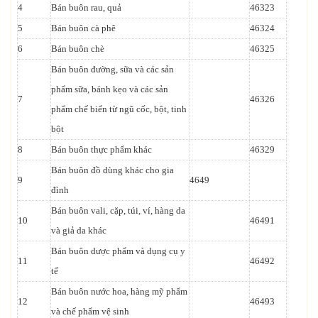
4
Bán buôn rau, quả
46323
5
Bán buôn cà phê
46324
6
Bán buôn chè
46325
Bán buôn đường, sữa và các sản
phẩm sữa, bánh kẹo và các sản
7
46326
phẩm chế biến từ ngũ cốc, bột, tinh
bột
8
Bán buôn thực phẩm khác
46329
Bán buôn đồ dùng khác cho gia
9
4649
đình
Bán buôn vali, cặp, túi, ví, hàng da
10
46491
và giả da khác
Bán buôn dược phẩm và dụng cụ y
11
46492
tế
Bán buôn nước hoa, hàng mỹ phẩm
12
46493
và chế phẩm vệ sinh