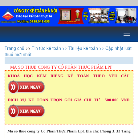
Toggl
naviga
Trang chủ
>>
Tin tức kế toán
>> Tài liệu kế toán
>> Cập nhật luật
thuế mới nhất
MÃ SỐ THUẾ CÔNG TY CỔ PHẦN THỰC PHẨM LPF
KHOÁ HỌC KÈM RIÊNG KẾ TOÁN THEO YÊU CẦU
DỊCH VỤ KẾ TOÁN TRỌN GÓI GIÁ CHỈ TỪ 500.000 VNĐ
Mã số thuế công ty Cổ Phần Thực Phẩm Lpf. Địa chỉ: Phòng 3. 33 Tầng