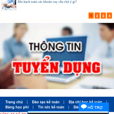
Khi hạch toán các khoản vay cần chú ý gì?
1
2
3
4
Trang chủ
|
Đào tạo kế toán
|
Địa chỉ học kế toán
|
Bảng học phí
|
Tin tức kế toán
|
Đăng ký học