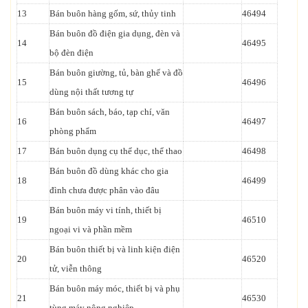
13
Bán buôn hàng gốm, sứ, thủy tinh
46494
Bán buôn đồ điện gia dụng, đèn và
14
46495
bộ đèn điện
Bán buôn giường, tủ, bàn ghế và đồ
15
46496
dùng nội thất tương tự
Bán buôn sách, báo, tạp chí, văn
16
46497
phòng phẩm
17
Bán buôn dụng cụ thể dục, thể thao
46498
Bán buôn đồ dùng khác cho gia
18
46499
đình chưa được phân vào đâu
Bán buôn máy vi tính, thiết bị
19
46510
ngoại vi và phần mềm
Bán buôn thiết bị và linh kiện điện
20
46520
tử, viễn thông
Bán buôn máy móc, thiết bị và phụ
21
46530
tùng máy nông nghiệp