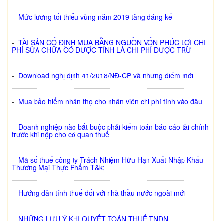
-
Mức lương tối thiểu vùng năm 2019 tăng đáng kể
-
TÀI SẢN CỐ ĐỊNH MUA BẰNG NGUỒN VỐN PHÚC LỢI CHI
PHÍ SỬA CHỮA CÓ ĐƯỢC TÍNH LÀ CHI PHÍ ĐƯỢC TRỪ
-
Download nghị định 41/2018/NĐ-CP và những điểm mới
-
Mua bảo hiểm nhân thọ cho nhân viên chi phí tính vào đâu
-
Doanh nghiệp nào bắt buộc phải kiểm toán báo cáo tài chính
trước khi nộp cho cơ quan thuế
-
Mã số thuế công ty Trách Nhiệm Hữu Hạn Xuất Nhập Khẩu
Thương Mại Thực Phẩm T&k;
-
Hướng dẫn tính thuế đối với nhà thầu nước ngoài mới
-
NHỮNG LƯU Ý KHI QUYẾT TOÁN THUẾ TNDN