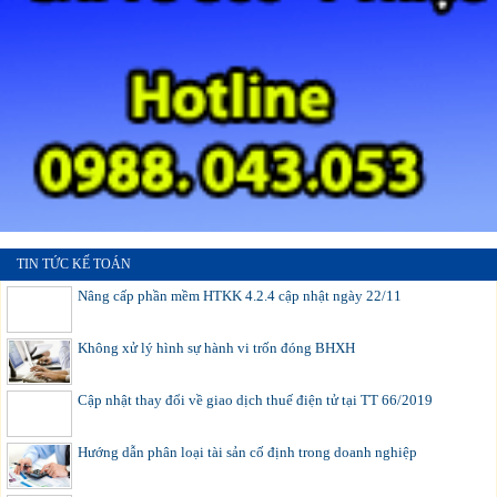
TIN TỨC KẾ TOÁN
Nâng cấp phần mềm HTKK 4.2.4 cập nhật ngày 22/11
Không xử lý hình sự hành vi trốn đóng BHXH
Cập nhật thay đổi về giao dịch thuế điện tử tại TT 66/2019
Hướng dẫn phân loại tài sản cố định trong doanh nghiệp