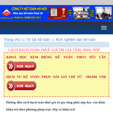
Toggl
naviga
Trang chủ
>>
Tin tức kế toán
>> Kinh nghiệm làm kế toán
CÁCH HẠCH TOÁN THUẾ GIÁ TRỊ GIA TĂNG PHẢI NỘP
KHOÁ HỌC KÈM RIÊNG KẾ TOÁN THEO YÊU CẦU
DỊCH VỤ KẾ TOÁN TRỌN GÓI GIÁ CHỈ TỪ 500.000 VNĐ
Hướng dẫn cách hạch toán thuế giá trị gia tăng phải nộp hay còn được
khấu trừ theo phương pháp trực tiếp và khấu trừ