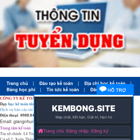
Trang chủ
|
Đào tạo kế toán
|
Địa chỉ học kế toán
|
Bảng học phí
|
Tin tức kế toán
|
Đăng ký học
CÔNG TY KẾ TOÁN HÀ NỘI
Dạy
học kế toán tổng hợp
thực tế cấp tốc mọi trình độ
Dịch vụ báo cáo tài chính
chuyên nghiệp uy tín giá rẻ
Điện thoại
:
0988.043.053
Email:
giangnhungkthn@gmail.com
-
ạy
tại:
Trung tâm kế toán
Công ty
kế toán hà nội
d
học kế toán
Trụ sở chính: Lê Trọng Tấn - Thanh Xuân - Hà Nội
Cơ sở 2: Xuân Thủy - Cầu Giấy - Hà Nội