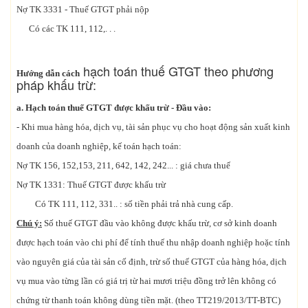
Nợ TK 3331 - Thuế GTGT phải nộp
Có các TK 111, 112,. . .
hạch toán thuế GTGT theo phương
Hướng dẫn cách
pháp khấu trừ:
a. Hạch toán thuế GTGT được khấu trừ - Đầu vào:
- Khi mua hàng hóa, dịch vụ, tài sản phục vụ cho hoạt động sản xuất kinh
doanh của doanh nghiệp, kế toán hạch toán:
Nợ TK 156, 152,153, 211, 642, 142, 242... : giá chưa thuế
Nợ TK 1331: Thuế GTGT được khấu trừ
Có TK 111, 112, 331.. : số tiền phải trả nhà cung cấp.
Chú ý:
Số thuế GTGT đầu vào không được khấu trừ, cơ sở kinh doanh
được hạch toán vào chi phí để tính thuế thu nhập doanh nghiệp hoặc tính
vào nguyên giá của tài sản cố định, trừ số thuế GTGT của hàng hóa, dịch
vụ mua vào từng lần có giá trị từ hai mươi triệu đồng trở lên không có
chứng từ thanh toán không dùng tiền mặt. (theo TT219/2013/TT-BTC)