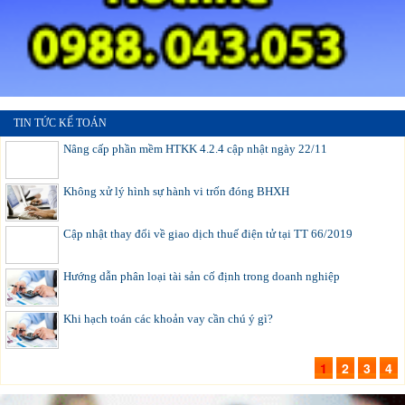
TIN TỨC KẾ TOÁN
Nâng cấp phần mềm HTKK 4.2.4 cập nhật ngày 22/11
Không xử lý hình sự hành vi trốn đóng BHXH
Cập nhật thay đổi về giao dịch thuế điện tử tại TT 66/2019
Hướng dẫn phân loại tài sản cố định trong doanh nghiệp
Khi hạch toán các khoản vay cần chú ý gì?
1
2
3
4