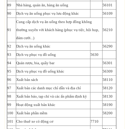
89
Nhà hàng, quán ăn, hàng ăn uống
56101
90
Dịch vụ ăn uống phục vụ lưu động khác
56109
Cung cấp dịch vụ ăn uống theo hợp đồng không
91
thường xuyên với khách hàng (phục vụ tiệc, hội họp,
56210
đám cưới...)
92
Dịch vụ ăn uống khác
56290
93
Dịch vụ phục vụ đồ uống
5630
94
Quán rượu, bia, quầy bar
56301
95
Dịch vụ phục vụ đồ uống khác
56309
96
Xuất bản sách
58110
97
Xuất bản các danh mục chỉ dẫn và địa chỉ
58120
98
Xuất bản báo, tạp chí và các ấn phẩm định kỳ
58130
99
Hoạt động xuất bản khác
58190
100
Xuất bản phần mềm
58200
101
Cho thuê xe có động cơ
7710