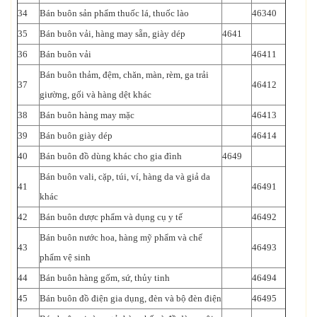
34
Bán buôn sản phẩm thuốc lá, thuốc lào
46340
35
Bán buôn vải, hàng may sẵn, giày dép
4641
36
Bán buôn vải
46411
Bán buôn thảm, đệm, chăn, màn, rèm, ga trải
37
46412
giường, gối và hàng dệt khác
38
Bán buôn hàng may mặc
46413
39
Bán buôn giày dép
46414
40
Bán buôn đồ dùng khác cho gia đình
4649
Bán buôn vali, cặp, túi, ví, hàng da và giả da
41
46491
khác
42
Bán buôn dược phẩm và dụng cụ y tế
46492
Bán buôn nước hoa, hàng mỹ phẩm và chế
43
46493
phẩm vệ sinh
44
Bán buôn hàng gốm, sứ, thủy tinh
46494
45
Bán buôn đồ điện gia dụng, đèn và bộ đèn điện
46495