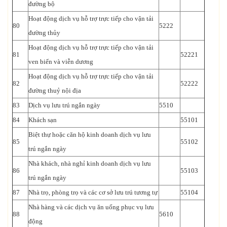
đường bộ
Hoạt động dịch vụ hỗ trợ trực tiếp cho vận tải
80
5222
đường thủy
Hoạt động dịch vụ hỗ trợ trực tiếp cho vận tải
81
52221
ven biển và viễn dương
Hoạt động dịch vụ hỗ trợ trực tiếp cho vận tải
82
52222
đường thuỷ nội địa
83
Dịch vụ lưu trú ngắn ngày
5510
84
Khách sạn
55101
Biệt thự hoặc căn hộ kinh doanh dịch vụ lưu
85
55102
trú ngắn ngày
Nhà khách, nhà nghỉ kinh doanh dịch vụ lưu
86
55103
trú ngắn ngày
87
Nhà trọ, phòng trọ và các cơ sở lưu trú tương tự
55104
Nhà hàng và các dịch vụ ăn uống phục vụ lưu
88
5610
động