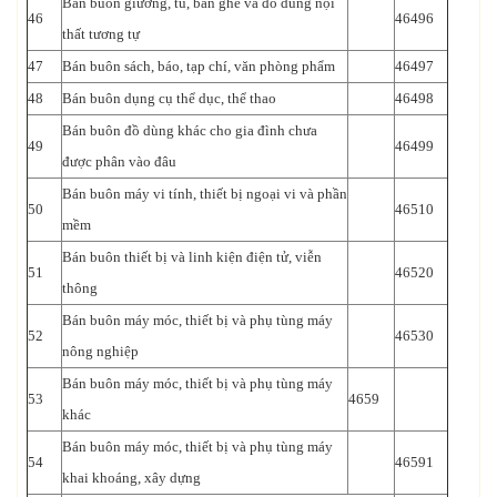
Bán buôn giường, tủ, bàn ghế và đồ dùng nội
46
46496
thất tương tự
47
Bán buôn sách, báo, tạp chí, văn phòng phẩm
46497
48
Bán buôn dụng cụ thể dục, thể thao
46498
Bán buôn đồ dùng khác cho gia đình chưa
49
46499
được phân vào đâu
Bán buôn máy vi tính, thiết bị ngoại vi và phần
50
46510
mềm
Bán buôn thiết bị và linh kiện điện tử, viễn
51
46520
thông
Bán buôn máy móc, thiết bị và phụ tùng máy
52
46530
nông nghiệp
Bán buôn máy móc, thiết bị và phụ tùng máy
53
4659
khác
Bán buôn máy móc, thiết bị và phụ tùng máy
54
46591
khai khoáng, xây dựng