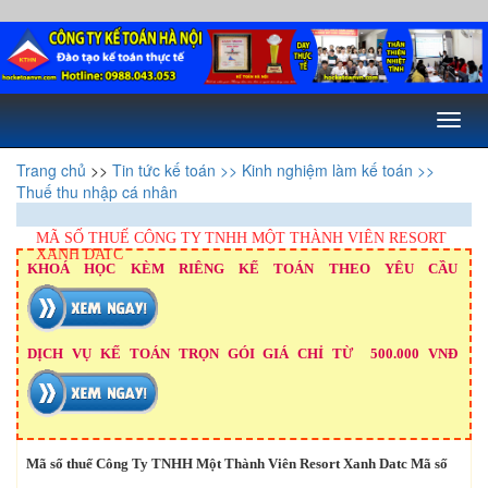
Toggl
naviga
Trang chủ
>>
Tin tức kế toán
>> Kinh nghiệm làm kế toán
>>
Thuế thu nhập cá nhân
MÃ SỐ THUẾ CÔNG TY TNHH MỘT THÀNH VIÊN RESORT
XANH DATC
KHOÁ HỌC KÈM RIÊNG KẾ TOÁN THEO YÊU CẦU
DỊCH VỤ KẾ TOÁN TRỌN GÓI GIÁ CHỈ TỪ 500.000 VNĐ
Mã số thuế Công Ty TNHH Một Thành Viên Resort Xanh Datc Mã số