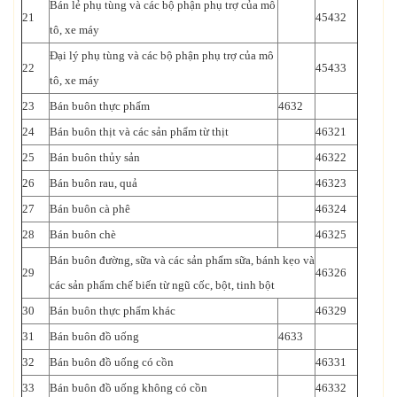
Bán lẻ phụ tùng và các bộ phận phụ trợ của mô
21
45432
tô, xe máy
Đại lý phụ tùng và các bộ phận phụ trợ của mô
22
45433
tô, xe máy
23
Bán buôn thực phẩm
4632
24
Bán buôn thịt và các sản phẩm từ thịt
46321
25
Bán buôn thủy sản
46322
26
Bán buôn rau, quả
46323
27
Bán buôn cà phê
46324
28
Bán buôn chè
46325
Bán buôn đường, sữa và các sản phẩm sữa, bánh kẹo và
29
46326
các sản phẩm chế biến từ ngũ cốc, bột, tinh bột
30
Bán buôn thực phẩm khác
46329
31
Bán buôn đồ uống
4633
32
Bán buôn đồ uống có cồn
46331
33
Bán buôn đồ uống không có cồn
46332