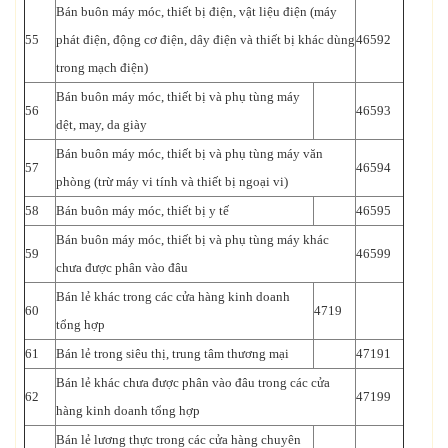
Bán buôn máy móc, thiết bị điện, vật liệu điện (máy
55
phát điện, động cơ điện, dây điện và thiết bị khác dùng
46592
trong mạch điện)
Bán buôn máy móc, thiết bị và phụ tùng máy
56
46593
dệt, may, da giày
Bán buôn máy móc, thiết bị và phụ tùng máy văn
57
46594
phòng (trừ máy vi tính và thiết bị ngoại vi)
58
Bán buôn máy móc, thiết bị y tế
46595
Bán buôn máy móc, thiết bị và phụ tùng máy khác
59
46599
chưa được phân vào đâu
Bán lẻ khác trong các cửa hàng kinh doanh
60
4719
tổng hợp
61
Bán lẻ trong siêu thị, trung tâm thương mại
47191
Bán lẻ khác chưa được phân vào đâu trong các cửa
62
47199
hàng kinh doanh tổng hợp
Bán lẻ lương thực trong các cửa hàng chuyên