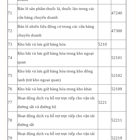
Bán lẻ sản phẩm thuốc lá, thuốc lào trong các
71
47240
cửa hàng chuyên doanh
Bán lẻ nhiên liệu động cơ trong các cửa hàng
72
47300
chuyên doanh
73
Kho bãi và lưu giữ hàng hóa
5210
Kho bãi và lưu giữ hàng hóa trong kho ngoại
74
52101
quan
Kho bãi và lưu giữ hàng hóa trong kho đông
75
52102
lạnh (trừ kho ngoại quan)
76
Kho bãi và lưu giữ hàng hóa trong kho khác
52109
Hoạt động dịch vụ hỗ trợ trực tiếp cho vận tải
77
5221
đường sắt và đường bộ
Hoạt động dịch vụ hỗ trợ trực tiếp cho vận tải
78
52211
đường sắt
Hoạt động dịch vụ hỗ trợ trực tiếp cho vận tải
79
52219