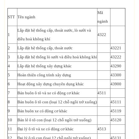
Mã
STT
Tên ngành
ngành
Lắp đặt hệ thống cấp, thoát nước, lò sưởi và
1
4322
điều hoà không khí
2
Lắp đặt hệ thống cấp, thoát nước
43221
3
Lắp đặt hệ thống lò sưởi và điều hoà không khí
43222
4
Lắp đặt hệ thống xây dựng khác
43290
5
Hoàn thiện công trình xây dựng
43300
6
Hoạt động xây dựng chuyên dụng khác
43900
7
Bán buôn ô tô và xe có động cơ khác
4511
8
Bán buôn ô tô con (loại 12 chỗ ngồi trở xuống)
45111
9
Bán buôn xe có động cơ khác
45119
10
Bán lẻ ô tô con (loại 12 chỗ ngồi trở xuống)
45120
11
Đại lý ô tô và xe có động cơ khác
4513
12
Đại lý ô tô con (loại 12 chỗ ngồi trở xuống)
45131