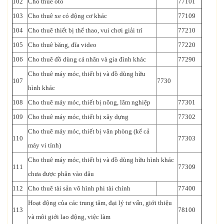
102
Cho thuê ôtô
77101
103
Cho thuê xe có động cơ khác
77109
104
Cho thuê thiết bị thể thao, vui chơi giải trí
77210
105
Cho thuê băng, đĩa video
77220
106
Cho thuê đồ dùng cá nhân và gia đình khác
77290
Cho thuê máy móc, thiết bị và đồ dùng hữu
107
7730
hình khác
108
Cho thuê máy móc, thiết bị nông, lâm nghiệp
77301
109
Cho thuê máy móc, thiết bị xây dựng
77302
Cho thuê máy móc, thiết bị văn phòng (kể cả
110
77303
máy vi tính)
Cho thuê máy móc, thiết bị và đồ dùng hữu hình khác
111
77309
chưa được phân vào đâu
112
Cho thuê tài sản vô hình phi tài chính
77400
Hoạt động của các trung tâm, đại lý tư vấn, giới thiệu
113
78100
và môi giới lao động, việc làm