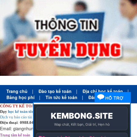
Trang chủ
|
Đào tạo kế toán
|
Địa chỉ học kế toán
|
Bảng học phí
|
Tin tức kế toán
|
Đăng ký học
CÔNG TY KẾ TOÁN HÀ NỘI
Dạy
học kế toán tổng hợp
thực tế cấp tốc mọi trình độ
Dịch vụ báo cáo tài chính
chuyên nghiệp uy tín giá rẻ
Điện thoại
:
0988.043.053
Email:
giangnhungkthn@gmail.com
-
ạy
tại:
Trung tâm kế toán
Công ty
kế toán hà nội
d
học kế toán