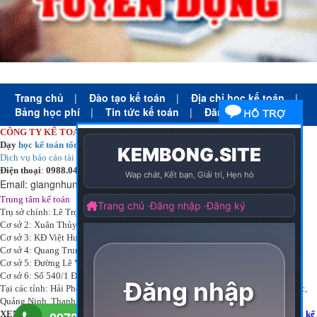
Trang chủ
|
Đào tạo kế toán
|
Địa chỉ học kế toán
|
Bảng học phí
|
Tin tức kế toán
|
Đăng ký học
CÔNG TY KẾ TOÁN HÀ NỘI
Dạy
học kế toán tổng hợp
thực tế cấp tốc mọi trình độ
Dịch vụ báo cáo tài chính
chuyên nghiệp uy tín giá rẻ
Điện thoại
:
0988.043.053
Email:
giangnhungkthn@gmail.com
-
ạy
tại:
Trung tâm kế toán
Công ty
kế toán hà nội
d
học kế toán
Trụ sở chính: Lê Trọng Tấn - Thanh Xuân - Hà Nội
Cơ sở 2: Xuân Thủy - Cầu Giấy - Hà Nội
Cơ sở 3: KĐ Việt Hưng - Long Biên - Hà Nội
Cơ sở 4: Quang Trung - Hà Đông - Hà Nội
Cơ sở 5: Đường Lê Văn Thịnh – P. Suối Hoa– Tp. Bắc Ninh.
Cơ sở 6: Số 540/1 Đường Cách mạng tháng 8 – Quận 3 – Tp. Hồ Chí Minh.
Tại các tỉnh: Hải Phòng, Nam Định, Bắc Ninh, Thái bình, Bắc Giang, Vĩnh Phúc,
Quảng Ninh, Thanh Hóa, Phú Thọ, Thái Nguyên, TPHCM
XEM THÊM DANH MỤC:
Địa chỉ học kế toán
-
Học kế toán thực hành
-
Học kế