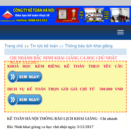
Toggl
naviga
Trang chủ
>>
Tin tức kế toán
>> Thông báo lịch khai giảng
CHI NHÁNH BẮC NINH KHAI GIẢNG CA HỌC CHỦ NHẬT
NGÀY 3/12/2017
KHOÁ HỌC KÈM RIÊNG KẾ TOÁN THEO YÊU CẦU
DỊCH VỤ KẾ TOÁN TRỌN GÓI GIÁ CHỈ TỪ 500.000 VNĐ
KẾ TOÁN HÀ NỘI THÔNG BÁO LỊCH KHAI GIẢNG - Chi nhánh
Bắc Ninh khai giảng ca học chủ nhật ngày 3/12/2017