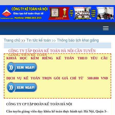
Toggl
naviga
Trang chủ
>>
Tin tức kế toán
>> Thông báo lịch khai giảng
CÔNG TY TẬP ĐOÀN KẾ TOÁN HÀ NỘI CẦN TUYỂN
GIẢNG VIÊN KẾ TOÁN
KHOÁ HỌC KÈM RIÊNG KẾ TOÁN THEO YÊU CẦU
DỊCH VỤ KẾ TOÁN TRỌN GÓI GIÁ CHỈ TỪ 500.000 VNĐ
CÔNG TY CP TẬP ĐOÀN KẾ TOÁN HÀ NỘI
Cần tuyển giảng viên dạy khóa kế toán thực hành tại: Hà Nội, Quận 3-