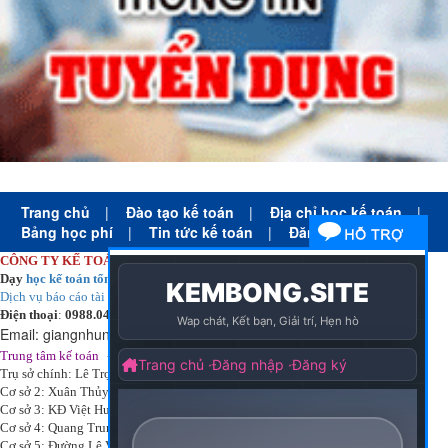
Trang chủ
|
Đào tạo kế toán
|
Địa chỉ học kế toán
|
Bảng học phí
|
Tin tức kế toán
|
Đăng ký học
CÔNG TY KẾ TOÁN HÀ NỘI
Dạy
học kế toán tổng hợp
thực tế cấp tốc mọi trình độ
Dịch vụ báo cáo tài chính
chuyên nghiệp uy tín giá rẻ
Điện thoại
:
0988.043.053
Email:
giangnhungkthn@gmail.com
-
ạy
tại:
Trung tâm kế toán
Công ty
kế toán hà nội
d
học kế toán
Trụ sở chính: Lê Trọng Tấn - Thanh Xuân - Hà Nội
Cơ sở 2: Xuân Thủy - Cầu Giấy - Hà Nội
Cơ sở 3: KĐ Việt Hưng - Long Biên - Hà Nội
Cơ sở 4: Quang Trung - Hà Đông - Hà Nội
Cơ sở 5: Đường Lê Văn Thịnh – P. Suối Hoa– Tp. Bắc Ninh.