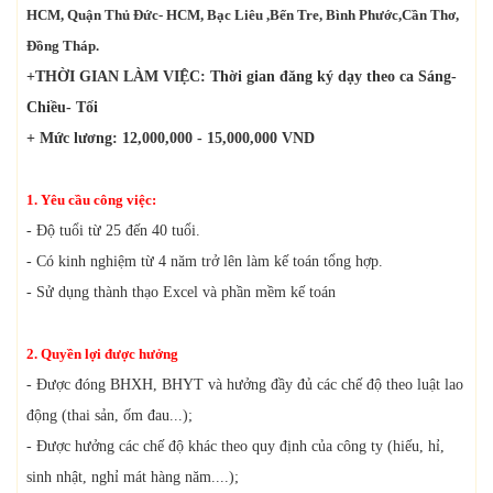
HCM, Quận Thủ Đức- HCM, Bạc Liêu ,Bến Tre, Bình Phước,Cần Thơ,
Đồng Tháp.
+THỜI GIAN LÀM VIỆC: Thời gian đăng ký dạy theo ca Sáng-
Chiều- Tối
+ Mức lương: 12,000,000 - 15,000,000 VND
1. Yêu cầu công việc:
- Độ tuổi từ 25 đến 40 tuổi.
- Có kinh nghiệm từ 4 năm trở lên làm kế toán tổng hợp.
- Sử dụng thành thạo Excel và phần mềm kế toán
2. Quyền lợi được hưởng
- Được đóng BHXH, BHYT và hưởng đầy đủ các chế độ theo luật lao
động (thai sản, ốm đau...);
- Được hưởng các chế độ khác theo quy định của công ty (hiếu, hỉ,
sinh nhật, nghỉ mát hàng năm....);