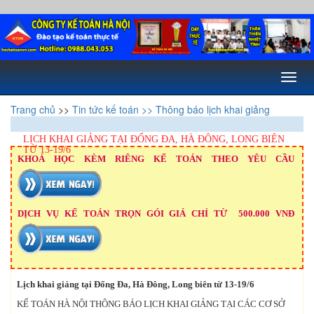
Toggl
naviga
Trang chủ
>>
Tin tức kế toán
>> Thông báo lịch khai giảng
LỊCH KHAI GIẢNG TẠI ĐỐNG ĐA, HÀ ĐÔNG, LONG BIÊN
TỪ 13-19/6
KHOÁ HỌC KÈM RIÊNG KẾ TOÁN THEO YÊU CẦU
DỊCH VỤ KẾ TOÁN TRỌN GÓI GIÁ CHỈ TỪ 500.000 VNĐ
Lịch khai giảng tại Đống Đa, Hà Đông, Long biên từ 13-19/6
KẾ TOÁN HÀ NỘI THÔNG BÁO LỊCH KHAI GIẢNG TẠI CÁC CƠ SỞ