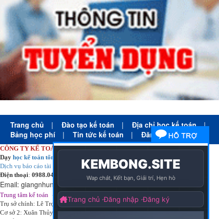
Trang chủ
|
Đào tạo kế toán
|
Địa chỉ học kế toán
|
Bảng học phí
|
Tin tức kế toán
|
Đăng ký học
CÔNG TY KẾ TOÁN HÀ NỘI
Dạy
học kế toán tổng hợp
thực tế cấp tốc mọi trình độ
Dịch vụ báo cáo tài chính
chuyên nghiệp uy tín giá rẻ
Điện thoại
:
0988.043.053
Email:
giangnhungkthn@gmail.com
-
ạy
tại:
Trung tâm kế toán
Công ty
kế toán hà nội
d
học kế toán
Trụ sở chính: Lê Trọng Tấn - Thanh Xuân - Hà Nội
Cơ sở 2: Xuân Thủy - Cầu Giấy - Hà Nội