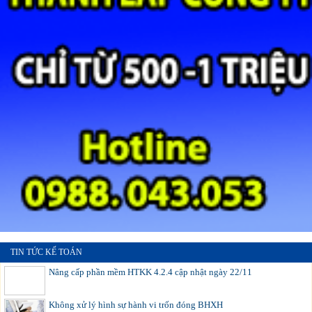
TIN TỨC KẾ TOÁN
Nâng cấp phần mềm HTKK 4.2.4 cập nhật ngày 22/11
Không xử lý hình sự hành vi trốn đóng BHXH