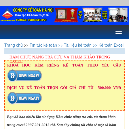
Toggl
naviga
Trang chủ
>>
Tin tức kế toán
>> Tài liệu kế toán
>> Kế toán Excel
HÀM CHỨC NĂNG TRA CỨU VÀ THAM KHẢO TRONG
EXCEL
KHOÁ HỌC KÈM RIÊNG KẾ TOÁN THEO YÊU CẦU
DỊCH VỤ KẾ TOÁN TRỌN GÓI GIÁ CHỈ TỪ 500.000 VNĐ
Bạn đã bao nhiêu lần sử dụng Hàm chức năng tra cứu và tham khảo
trong excel 2007 201 2013 rồi. Sau đây chúng tôi chia sẻ một sổ hàm