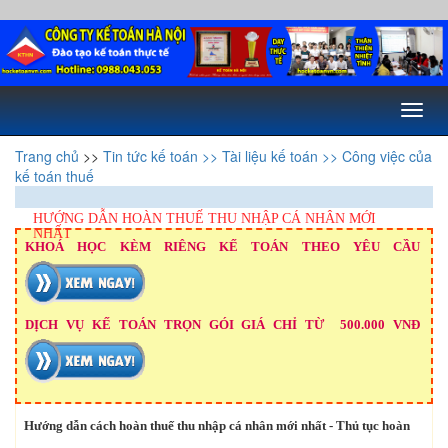
Toggl
naviga
Trang chủ
>>
Tin tức kế toán
>> Tài liệu kế toán
>> Công việc của
kế toán thuế
HƯỚNG DẪN HOÀN THUẾ THU NHẬP CÁ NHÂN MỚI
NHẤT
KHOÁ HỌC KÈM RIÊNG KẾ TOÁN THEO YÊU CẦU
DỊCH VỤ KẾ TOÁN TRỌN GÓI GIÁ CHỈ TỪ 500.000 VNĐ
Hướng dẫn cách hoàn thuế thu nhập cá nhân mới nhất - Thủ tục hoàn