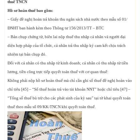
thuế TNCN
Hồ sơ hoàn thuế bao gồm:
– Giấy đề nghị hoàn trả khoản thu ngân sách nhà nước theo mẫu số 01/
ĐNHT ban hành kèm theo Thông tư 156/2013/TT – BTC
– Bản chụp chứng từ, biên lai nộp thuế thu nhập cá nhân và người đại
diện hợp pháp của tổ chức, cá nhân trả thu nhập ký cam kết chịu trách
nhiệm tại bản chụp đó.
Đối với cá nhân có thu nhập từ kinh doanh; cá nhân có thu nhập từ tiền
lương, tiền công trực tiếp quyết toán thuế với cơ quan thuế:
Không phải nộp hồ sơ hoàn thuế mà chỉ cần ghi số thuế đề nghị hoàn vào
chỉ tiêu [45] – “Số thuế hoàn trả vào tài khoản NNT” hoặc chỉ tiêu [47] –
“Tổng số thuế bù trừ cho các phát sinh của kỳ sau” tại tờ khai quyết toán
thuế theo mẫu số 09/KK-TNCN khi quyết toán thuế.