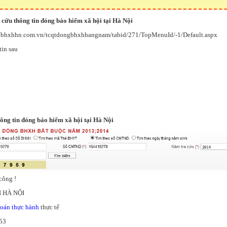
cứu thông tin đóng bảo hiểm xã hội tại Hà Nội
://bhxhhn.com.vn/tcqtdongbhxhhangnam/tabid/271/TopMenuId/-1/Default.aspx
tin sau
ông tin đóng bảo hiểm xã hội tại Hà Nội
công !
 HÀ NỘI
toán thực hành
thực tế
053