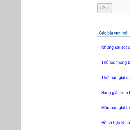
Các bài viết mới
-
Những sai sót c
-
Thủ tục thông 
-
Thời hạn giải q
-
Bảng giải trình
-
Mẫu bản giải t
-
Hồ sơ hợp lý h