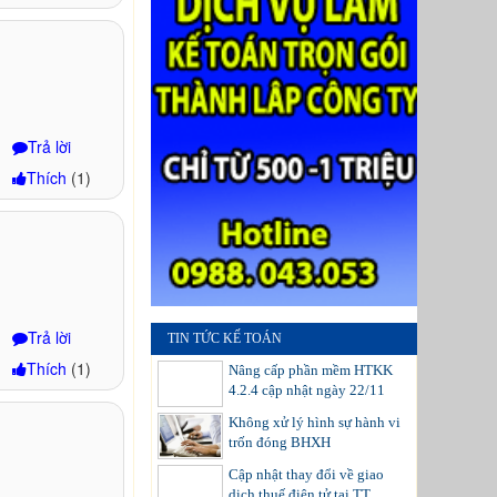
Trả lời
Thích
(
1
)
Trả lời
TIN TỨC KẾ TOÁN
Thích
(
1
)
Nâng cấp phần mềm HTKK
4.2.4 cập nhật ngày 22/11
Không xử lý hình sự hành vi
trốn đóng BHXH
Cập nhật thay đổi về giao
dịch thuế điện tử tại TT