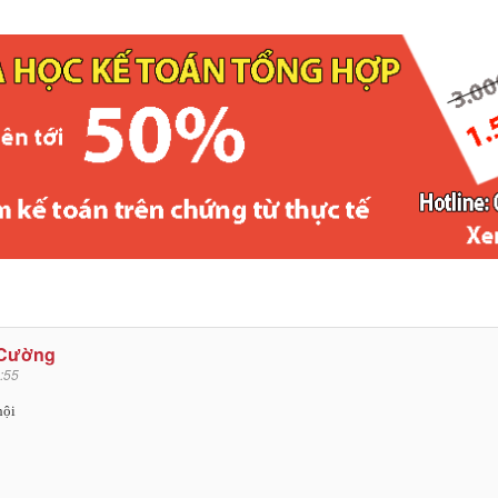
 Cường
:55
hội