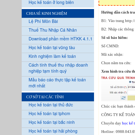
Học kế toán ở long biên
Hướng dẫn cách tra 
CHIA SẺ KINH NGHIỆM
Lệ Phí Môn Bài
B1: Vào trang http
Thuế Thu Nhập Cá Nhân
B2: Nhập các thông 
Số sổ bảo hiểm:
Download phần mềm HTKK 4.1.1
Số CMND:
Học kế toán tại vũng tàu
Mã xác nhận:
Kinh nghiệm làm kế toán
Chọn năm tra cứu:
Cách tính thuế thu nhập doanh
nghiệp tạm tính quý
Xem hình tra cứu th
Mẫu báo cáo thực tập kế toán
mới nhất
CƠ SỞ TẠI CÁC TỈNH
Học kế toán tại thủ đức
Chúc các bạn thành 
Học kế toán tại tphcm
CÔNG TY KẾ TOÁN
Học kế toán tại bắc ninh
Chuyên dạy
học kế 
Học kế toán tại hải phòng
Hotline: 0988.043.