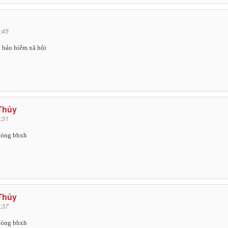
:45
a bảo hiểm xã hội
Thủy
:31
 đóng bhxh
Thủy
:37
 đóng bhxh