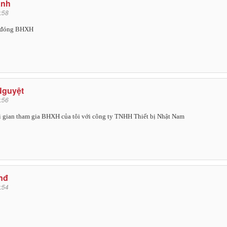
ảnh
:58
n đóng BHXH
Nguyệt
:56
i gian tham gia BHXH của tôi với công ty TNHH Thiết bị Nhật Nam
ếnđ
:54