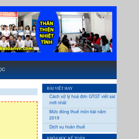
ỌC
BÀI VIẾT HAY
Cách xử lý hoá đơn GTGT viết sai
mới nhất
Mức đóng thuế môn bài năm
2019
Dịch vụ hoàn thuế
KHÓA HỌC KẾ TOÁN