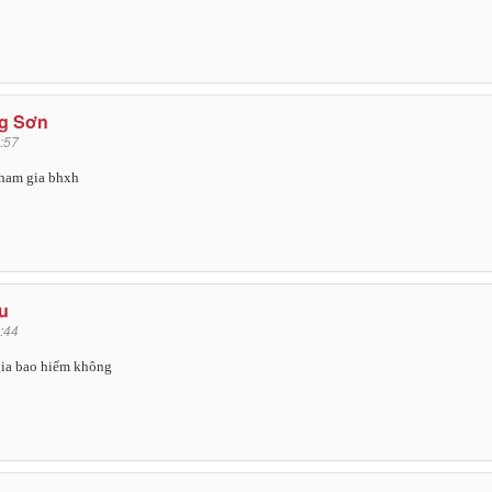
g Sơn
:57
 tham gia bhxh
u
:44
gia bao hiểm không