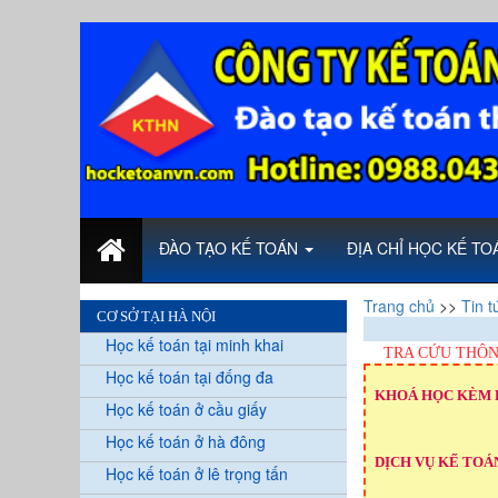
ĐÀO TẠO KẾ TOÁN
ĐỊA CHỈ HỌC KẾ T
Trang chủ
>>
Tin t
CƠ SỞ TẠI HÀ NỘI
Học kế toán tại minh khai
TRA CỨU THÔN
Học kế toán tại đống đa
KHOÁ HỌC KÈM 
Học kế toán ở cầu giấy
Học kế toán ở hà đông
DỊCH VỤ KẾ TOÁN
Học kế toán ở lê trọng tấn