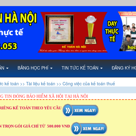
OÁN
BẢNG HỌC PHÍ
TIN TỨC KẾ TOÁN
ĐĂNG KÝ H
ức kế toán
>> Tài liệu kế toán
>> Công việc của kế toán thuế
G TIN ĐÓNG BẢO HIỂM XÃ HỘI TẠI HÀ NỘI
RIÊNG KẾ TOÁN THEO YÊU CẦU
 TRỌN GÓI GIÁ CHỈ TỪ 500.000 VNĐ