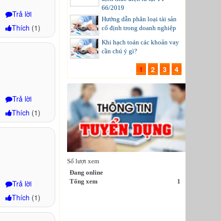
66/2019
Trả lời
Hướng dẫn phân loại tài sản
Thích
(
1
)
cố định trong doanh nghiệp
Khi hạch toán các khoản vay
cần chú ý gì?
1
2
3
4
Trả lời
Thích
(
1
)
Số lượt xem
Đang online
Tổng xem
1
Trả lời
Thích
(
1
)