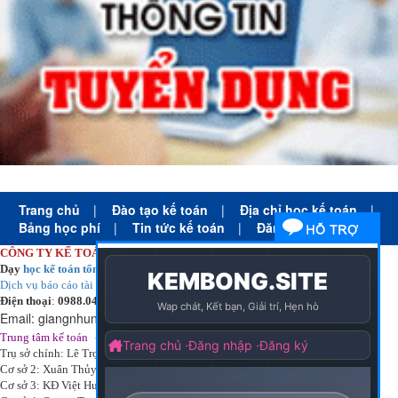
Trang chủ
|
Đào tạo kế toán
|
Địa chỉ học kế toán
|
Bảng học phí
|
Tin tức kế toán
|
Đăng ký học
CÔNG TY KẾ TOÁN HÀ NỘI
Dạy
học kế toán tổng hợp
thực tế cấp tốc mọi trình độ
Dịch vụ báo cáo tài chính
chuyên nghiệp uy tín giá rẻ
Điện thoại
:
0988.043.053
Email:
giangnhungkthn@gmail.com
-
ạy
tại:
Trung tâm kế toán
Công ty
kế toán hà nội
d
học kế toán
Trụ sở chính: Lê Trọng Tấn - Thanh Xuân - Hà Nội
Cơ sở 2: Xuân Thủy - Cầu Giấy - Hà Nội
Cơ sở 3: KĐ Việt Hưng - Long Biên - Hà Nội