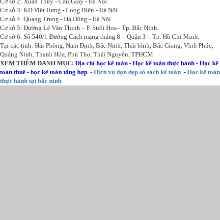
Cơ sở 2: Xuân Thủy - Cầu Giấy - Hà Nội
Cơ sở 3: KĐ Việt Hưng - Long Biên - Hà Nội
Cơ sở 4: Quang Trung - Hà Đông - Hà Nội
Cơ sở 5: Đường Lê Văn Thịnh – P. Suối Hoa– Tp. Bắc Ninh.
Cơ sở 6: Số 540/1 Đường Cách mạng tháng 8 – Quận 3 – Tp. Hồ Chí Minh.
Tại các tỉnh: Hải Phòng, Nam Định, Bắc Ninh, Thái bình, Bắc Giang, Vĩnh Phúc,
Quảng Ninh, Thanh Hóa, Phú Thọ, Thái Nguyên, TPHCM
XEM THÊM DANH MỤC:
Địa chỉ học kế toán
-
Học kế toán thực hành
-
Học kế
toán thuế
-
học kế toán tổng hợp
-
Dịch vụ dọn dẹp sổ sách kế toán
-
Học kế toán
thực hành tại bắc ninh