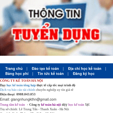
Trang chủ
|
Đào tạo kế toán
|
Địa chỉ học kế toán
|
Bảng học phí
|
Tin tức kế toán
|
Đăng ký học
CÔNG TY KẾ TOÁN HÀ NỘI
Dạy
học kế toán tổng hợp
thực tế cấp tốc mọi trình độ
Dịch vụ báo cáo tài chính
chuyên nghiệp uy tín giá rẻ
Điện thoại
:
0988.043.053
Email:
giangnhungkthn@gmail.com
-
ạy
tại:
Trung tâm kế toán
Công ty
kế toán hà nội
d
học kế toán
Trụ sở chính: Lê Trọng Tấn - Thanh Xuân - Hà Nội