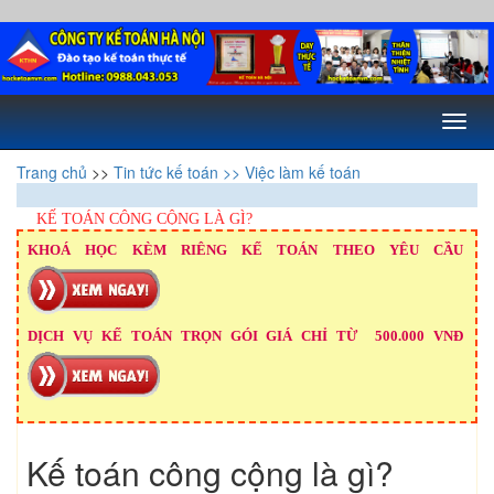
Toggl
naviga
Trang chủ
>>
Tin tức kế toán
>> Việc làm kế toán
KẾ TOÁN CÔNG CỘNG LÀ GÌ?
KHOÁ HỌC KÈM RIÊNG KẾ TOÁN THEO YÊU CẦU
DỊCH VỤ KẾ TOÁN TRỌN GÓI GIÁ CHỈ TỪ 500.000 VNĐ
Kế toán công cộng là gì?