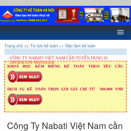
Toggl
naviga
Trang chủ
>>
Tin tức kế toán
>> Việc làm kế toán
CÔNG TY NABATI VIỆT NAM CẦN TUYỂN DỤNG 01
OPERATION MANAGER
KHOÁ HỌC KÈM RIÊNG KẾ TOÁN THEO YÊU CẦU
DỊCH VỤ KẾ TOÁN TRỌN GÓI GIÁ CHỈ TỪ 500.000 VNĐ
Công Ty Nabati Việt Nam cần