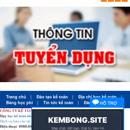
Trang chủ
|
Đào tạo kế toán
|
Địa chỉ học kế toán
|
Bảng học phí
|
Tin tức kế toán
|
Đăng ký học
CÔNG TY KẾ TOÁN HÀ NỘI
Dạy
học kế toán tổng hợp
thực tế cấp tốc mọi trình độ
Dịch vụ báo cáo tài chính
chuyên nghiệp uy tín giá rẻ
Điện thoại
:
0988.043.053