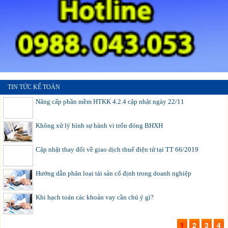
TIN TỨC KẾ TOÁN
Nâng cấp phần mềm HTKK 4.2.4 cập nhật ngày 22/11
Không xử lý hình sự hành vi trốn đóng BHXH
Cập nhật thay đổi về giao dịch thuế điện tử tại TT 66/2019
Hướng dẫn phân loại tài sản cố định trong doanh nghiệp
Khi hạch toán các khoản vay cần chú ý gì?
1
2
3
4