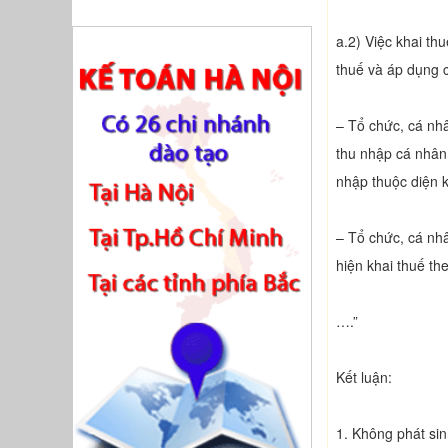
a.2) Việc khai th
thuế và áp dụng 
– Tổ chức, cá nhâ
thu nhập cá nhân 
nhập thuộc diện kh
– Tổ chức, cá nhâ
hiện khai thuế th
….”
Kết luận:
1. Không phát si