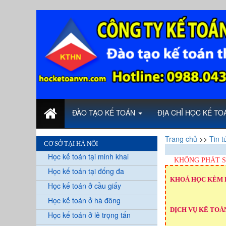
ĐÀO TẠO KẾ TOÁN
ĐỊA CHỈ HỌC KẾ T
Trang chủ
>>
Tin t
CƠ SỞ TẠI HÀ NỘI
Học kế toán tại minh khai
KHÔNG PHÁT S
Học kế toán tại đống đa
KHOÁ HỌC KÈM 
Học kế toán ở cầu giấy
Học kế toán ở hà đông
DỊCH VỤ KẾ TOÁN
Học kế toán ở lê trọng tấn