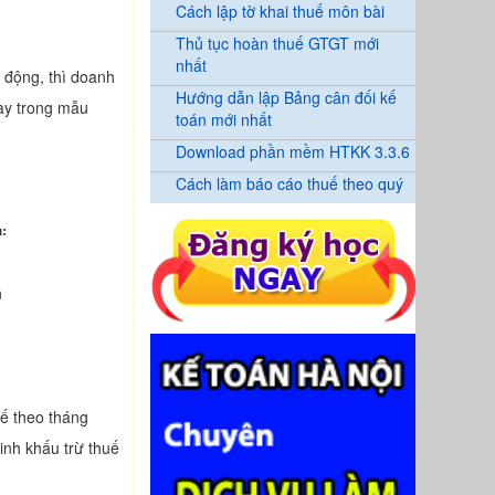
Cách lập tờ khai thuế môn bài
Thủ tục hoàn thuế GTGT mới
nhất
 động, thì doanh
Hướng dẫn lập Bảng cân đối kế
hay trong mẫu
toán mới nhất
Download phần mềm HTKK 3.3.6
Cách làm báo cáo thuế theo quý
u:
n
uế theo tháng
inh khấu trừ thuế