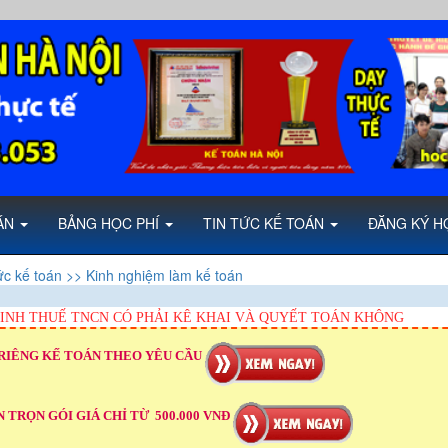
OÁN
BẢNG HỌC PHÍ
TIN TỨC KẾ TOÁN
ĐĂNG KÝ H
ức kế toán
>> Kinh nghiệm làm kế toán
INH THUẾ TNCN CÓ PHẢI KÊ KHAI VÀ QUYẾT TOÁN KHÔNG
RIÊNG KẾ TOÁN THEO YÊU CẦU
 TRỌN GÓI GIÁ CHỈ TỪ 500.000 VNĐ