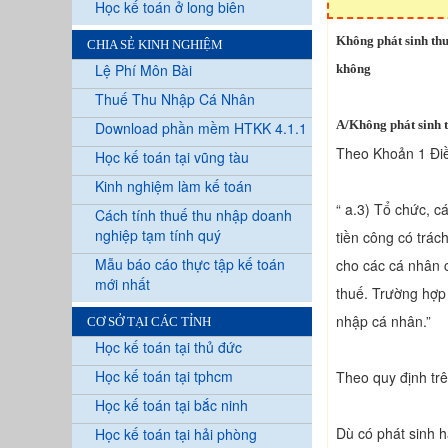
Học kế toán ở long biên
Không phát sinh th
CHIA SẺ KINH NGHIỆM
Lệ Phí Môn Bài
không
Thuế Thu Nhập Cá Nhân
A/Không phát sinh 
Download phần mềm HTKK 4.1.1
Theo Khoản 1 Điề
Học kế toán tại vũng tàu
Kinh nghiệm làm kế toán
“ a.3) Tổ chức, c
Cách tính thuế thu nhập doanh
nghiệp tạm tính quý
tiền công có trác
Mẫu báo cáo thực tập kế toán
cho các cá nhân c
mới nhất
thuế. Trường hợp 
nhập cá nhân.”
CƠ SỞ TẠI CÁC TỈNH
Học kế toán tại thủ đức
Học kế toán tại tphcm
Theo quy định trên
Học kế toán tại bắc ninh
Dù có phát sinh 
Học kế toán tại hải phòng