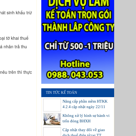
hát sinh khấu trừ
ại tờ khai thuế
cá nhân trả thu
nêu trên thì thực
TIN TỨC KẾ TOÁN
Nâng cấp phần mềm HTKK
4.2.4 cập nhật ngày 22/11
Không xử lý hình sự hành vi
trốn đóng BHXH
Cập nhật thay đổi về giao
dịch thuế điện tử tại TT