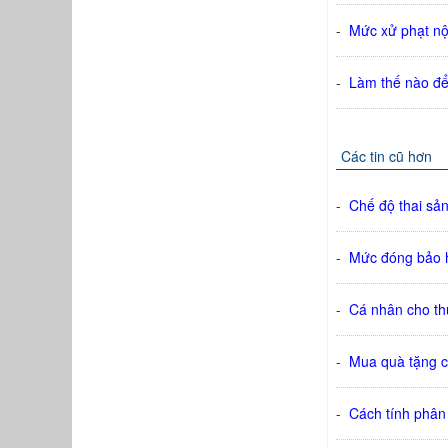
-
Mức xử phạt nộ
-
Làm thế nào để 
Các tin cũ hơn
-
Chế độ thai sả
-
Mức đóng bảo h
-
Cá nhân cho th
-
Mua quà tặng c
-
Cách tính phân