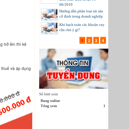
66/2019
Hướng dẫn phân loại tài sản
cố định trong doanh nghiệp
Khi hạch toán các khoản vay
cần chú ý gì?
1
2
3
4
 trở lên thì kê
ừ thuế và áp dụng
Số lượt xem
Đang online
Tổng xem
1