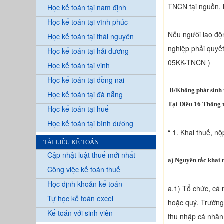
TNCN tại nguồn, l
Học kế toán tại nam định
Học kế toán tại vĩnh phúc
Nếu người lao độ
Học kế toán tại thái nguyên
nghiệp phải quyế
Học kế toán tại hải dương
05KK-TNCN )
Học kế toán tại vinh
Học kế toán tại đồng nai
B/Không phát sinh 
Học kế toán tại đà nẵng
Tại Điều 16 Thông 
Học kế toán tại huế
Học kế toán tại bình dương
“ 1. Khai thuế, n
TÀI LIỆU KẾ TOÁN
Cập nhật luật thuế mới nhất
a) Nguyên tắc khai 
Công việc kế toán thuế
Học định khoản kế toán
a.1) Tổ chức, cá 
Tự học kế toán excel
hoặc quý. Trường 
Kế toán với sinh viên
thu nhập cá nhân 