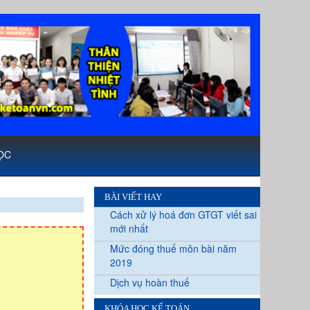
ỌC
BÀI VIẾT HAY
Cách xử lý hoá đơn GTGT viết sai
mới nhất
Mức đóng thuế môn bài năm
2019
Dịch vụ hoàn thuế
KHÓA HỌC KẾ TOÁN