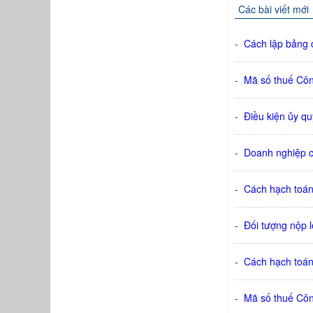
Các bài viết mới
-
Cách lập bảng c
-
Mã số thuế Cô
-
Điều kiện ủy q
-
Doanh nghiệp c
-
Cách hạch toán
-
Đối tượng nộp l
-
Cách hạch toán
-
Mã số thuế Côn