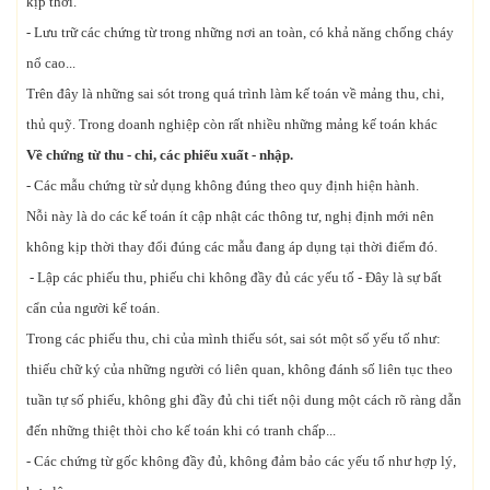
kịp thời.
- Lưu trữ các chứng từ trong những nơi an toàn, có khả năng chống cháy
nổ cao...
Trên đây là những sai sót trong quá trình làm kế toán về mảng thu, chi,
thủ quỹ. Trong doanh nghiệp còn rất nhiều những mảng kế toán khác
Về chứng từ thu - chi, các phiếu xuất - nhập.
- Các mẫu chứng từ sử dụng không đúng theo quy định hiện hành.
Nỗi này là do các kế toán ít cập nhật các thông tư, nghị định mới nên
không kịp thời thay đổi đúng các mẫu đang áp dụng tại thời điểm đó.
- Lập các phiếu thu, phiếu chi không đầy đủ các yếu tố - Đây là sự bất
cẩn của người kế toán.
Trong các phiếu thu, chi của mình thiếu sót, sai sót một số yếu tố như:
thiếu chữ ký của những người có liên quan, không đánh số liên tục theo
tuần tự số phiếu, không ghi đầy đủ chi tiết nội dung một cách rõ ràng dẫn
đến những thiệt thòi cho kế toán khi có tranh chấp...
- Các chứng từ gốc không đầy đủ, không đảm bảo các yếu tố như hợp lý,