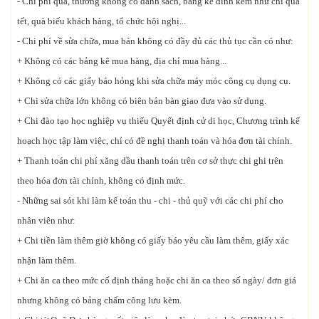
- Chi phí quà, thưởng không có danh sách, bảng kê đính kèm như chi quà
tết, quà biếu khách hàng, tổ chức hội nghị...
- Chi phí về sửa chữa, mua bán không có đầy đủ các thủ tục cần có như:
+ Không có các bảng kê mua hàng, địa chỉ mua hàng...
+ Không có các giấy báo hỏng khi sửa chữa máy móc công cụ dụng cụ.
+ Chi sửa chữa lớn không có biên bản bàn giao đưa vào sử dụng.
+ Chi đào tạo học nghiệp vụ thiếu Quyết định cử di học, Chương trình kế
hoạch học tập làm việc, chỉ có đề nghị thanh toán và hóa đơn tài chính.
+ Thanh toán chi phí xăng dầu thanh toán trên cơ sở thực chi ghi trên
theo hóa đơn tài chính, không có định mức.
- Những sai sót khi làm kế toán thu - chi - thủ quỹ với các chi phí cho
nhân viên như:
+ Chi tiền làm thêm giờ không có giấy báo yêu cầu làm thêm, giấy xác
nhận làm thêm.
+ Chi ăn ca theo mức cố định tháng hoặc chi ăn ca theo số ngày/ đơn giá
nhưng không có bảng chấm công lưu kèm.