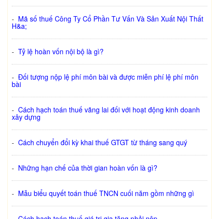
-
Mã số thuế Công Ty Cổ Phần Tư Vấn Và Sản Xuất Nội Thất
H&a;
-
Tỷ lệ hoàn vốn nội bộ là gì?
-
Đối tượng nộp lệ phí môn bài và được miễn phí lệ phí môn
bài
-
Cách hạch toán thuế vãng lai đối với hoạt động kinh doanh
xây dựng
-
Cách chuyển đổi kỳ khai thuế GTGT từ tháng sang quý
-
Những hạn chế của thời gian hoàn vốn là gì?
-
Mẫu biểu quyết toán thuế TNCN cuối năm gồm những gì
-
Cách hạch toán thuế giá trị gia tăng phải nộp