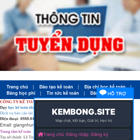
Trang chủ
|
Đào tạo kế toán
|
Địa chỉ học kế toán
|
Bảng học phí
|
Tin tức kế toán
|
Đăng ký học
CÔNG TY KẾ TOÁN HÀ NỘI
Dạy
học kế toán tổng hợp
thực tế cấp tốc mọi trình độ
Dịch vụ báo cáo tài chính
chuyên nghiệp uy tín giá rẻ
Điện thoại
:
0988.043.053
Email:
giangnhungkthn@gmail.com
-
ạy
tại:
Trung tâm kế toán
Công ty
kế toán hà nội
d
học kế toán
Trụ sở chính: Lê Trọng Tấn - Thanh Xuân - Hà Nội