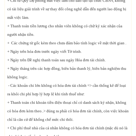
+ Chi từ Quỹ Dự phòng mất việc làm cho đào tạo tại chức CBNV, không
có tài liệu giải trình về sự thay đổi công nghệ dẫn đến người lao động bị
mất việc làm.
+ Thanh toán tiền lương cho nhân viên không có chữ ký xác nhận của
người nhận tiền.
+ Các chứng từ gốc kèm theo chưa đảm bảo tính logic về mặt thời gian .
+ Ngày trên hóa đơn trước ngày viết Tờ trình.
+ Ngày trên Đề nghị thanh toán sau ngày Hóa đơn tài chính.
+ Ngày tháng trên các hợp đồng, biên bản thanh lý, biên bản nghiệm thu
không logic.
- Các khoản chi lớn không có hóa đơn tài chính => cần thống kê để loại
ra khỏi chi phí hợp lý hợp lệ khi tính thuế như:
+ Thanh toán chi khoán tiền điện thoại chỉ có danh sách ký nhận, không
có hóa đơn kèm theo..> đúng ra phải có hóa đơn tài chính, còn việc khoán
chỉ là căn cứ để khống chế mức chi thôi.
+ Chi phí thuê nhà của cá nhân không có hóa đơn tài chính (mặc dù nó là