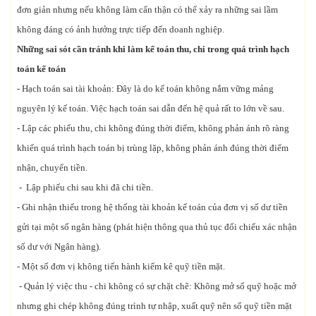
đơn giản nhưng nếu không làm cẩn thận có thể xảy ra những sai lầm
không đáng có ảnh hưởng trực tiếp đến doanh nghiệp.
Những sai sót cần tránh khi làm kế toán thu, chi trong quá trình hạch
toán kế toán
- Hạch toán sai tài khoản: Đây là do kế toán không nắm vững mảng
nguyên lý kế toán. Việc hạch toán sai dẫn đến hệ quả rất to lớn về sau.
- Lập các phiếu thu, chi không đúng thời điểm, không phản ánh rõ ràng
khiến quá trình hạch toán bị trùng lặp, không phản ánh đúng thời điểm
nhận, chuyển tiền.
- Lập phiếu chi sau khi đã chi tiền.
- Ghi nhận thiếu trong hệ thống tài khoản kế toán của đơn vị số dư tiền
gửi tại một số ngân hàng (phát hiện thông qua thủ tục đối chiếu xác nhận
số dư với Ngân hàng).
- Một số đơn vị không tiến hành kiểm kê quỹ tiền mặt.
- Quản lý việc thu - chi không có sự chặt chẽ: Không mở sổ quỹ hoặc mở
nhưng ghi chép không đúng trình tự nhập, xuất quỹ nên sổ quỹ tiền mặt