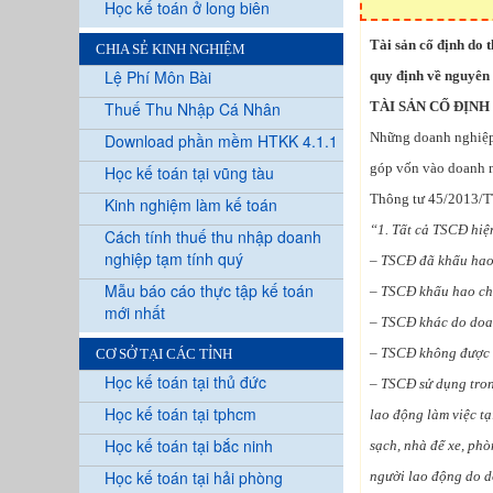
Học kế toán ở long biên
Tài sản cố định do 
CHIA SẺ KINH NGHIỆM
Lệ Phí Môn Bài
quy định về nguyên 
Thuế Thu Nhập Cá Nhân
TÀI SẢN CỐ ĐỊN
Những doanh nghiệp 
Download phần mềm HTKK 4.1.1
góp vốn vào doanh n
Học kế toán tại vũng tàu
Thông tư 45/2013/TT
Kinh nghiệm làm kế toán
“1. Tất cả TSCĐ hiệ
Cách tính thuế thu nhập doanh
nghiệp tạm tính quý
– TSCĐ đã khấu hao 
Mẫu báo cáo thực tập kế toán
– TSCĐ khấu hao chư
mới nhất
– TSCĐ khác do doan
– TSCĐ không được q
CƠ SỞ TẠI CÁC TỈNH
Học kế toán tại thủ đức
– TSCĐ sử dụng tron
Học kế toán tại tphcm
lao động làm việc tạ
Học kế toán tại bắc ninh
sạch, nhà để xe, phò
Học kế toán tại hải phòng
người lao động do d