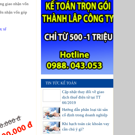
ồng giao nhận vốn
 Bên nhận vốn góp
c tế
TIN TỨC KẾ TOÁN
Cập nhật thay đổi về giao
dịch thuế điện tử tại TT
66/2019
Hướng dẫn phân loại tài sản
cố định trong doanh nghiệp
Khi hạch toán các khoản vay
cần chú ý gì?