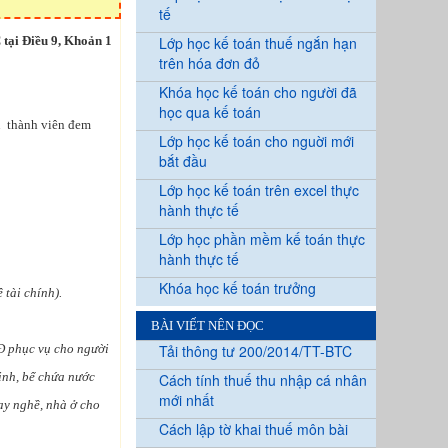
tế
tại Điều 9, Khoản 1
Lớp học kế toán thuế ngắn hạn
trên hóa đơn đỏ
Khóa học kế toán cho người đã
học qua kế toán
ếu thành viên đem
Lớp học kế toán cho nguời mới
bắt đầu
Lớp học kế toán trên excel thực
hành thực tế
Lớp học phần mềm kế toán thực
hành thực tế
Khóa học kế toán trưởng
tài chính).
BÀI VIẾT NÊN ĐỌC
Đ phục vụ cho người
Tải thông tư 200/2014/TT-BTC
inh, bể chứa nước
Cách tính thuế thu nhập cá nhân
mới nhất
ạy nghề, nhà ở cho
Cách lập tờ khai thuế môn bài