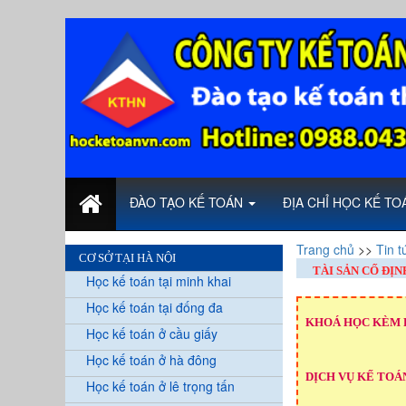
ĐÀO TẠO KẾ TOÁN
ĐỊA CHỈ HỌC KẾ T
Trang chủ
>>
Tin t
CƠ SỞ TẠI HÀ NỘI
TÀI SẢN CỐ ĐỊ
Học kế toán tại minh khai
Học kế toán tại đống đa
KHOÁ HỌC KÈM 
Học kế toán ở cầu giấy
Học kế toán ở hà đông
DỊCH VỤ KẾ TOÁN
Học kế toán ở lê trọng tấn