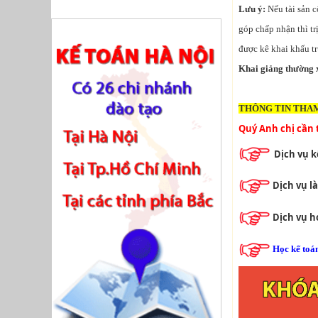
Lưu ý:
Nếu tài sản c
góp chấp nhận thì t
được kê khai khấu t
Khai giảng thường x
THÔNG TIN THA
Quý Anh chị cần 
Dịch vụ k
Dịch vụ l
Dịch vụ 
Học kế toá