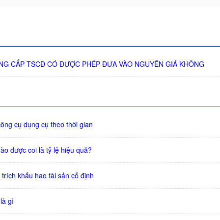
NG CẤP TSCĐ CÓ ĐƯỢC PHÉP ĐƯA VÀO NGUYÊN GIÁ KHÔNG
ông cụ dụng cụ theo thời gian
nào được coi là tỷ lệ hiệu quả?
 trích khấu hao tài sản cố định
là gì