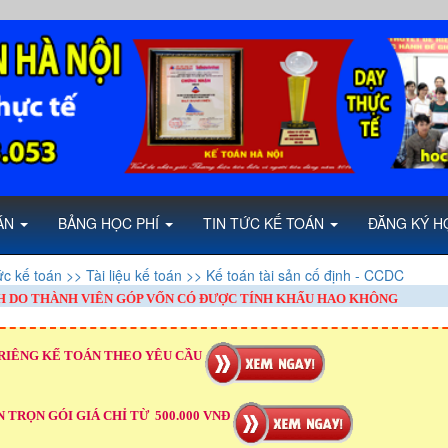
OÁN
BẢNG HỌC PHÍ
TIN TỨC KẾ TOÁN
ĐĂNG KÝ H
ức kế toán
>> Tài liệu kế toán
>> Kế toán tài sản cố định - CCDC
NH DO THÀNH VIÊN GÓP VỐN CÓ ĐƯỢC TÍNH KHẤU HAO KHÔNG
RIÊNG KẾ TOÁN THEO YÊU CẦU
 TRỌN GÓI GIÁ CHỈ TỪ 500.000 VNĐ