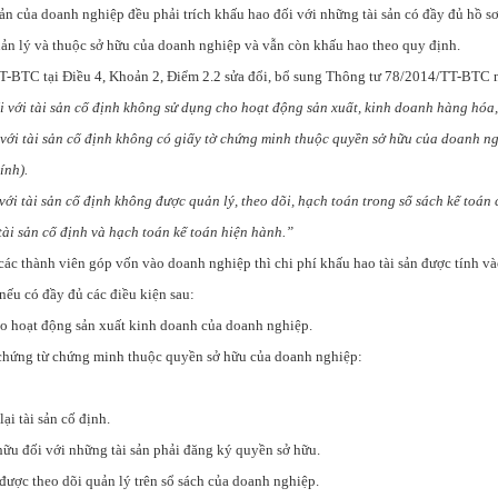
 sản của doanh nghiệp đều phải trích khấu hao đối với những tài sản có đầy đủ hồ sơ 
uản lý và thuộc sở hữu của doanh nghiệp và vẫn còn khấu hao theo quy định.
-BTC tại Điều 4, Khoản 2, Điểm 2.2 sửa đổi, bổ sung Thông tư 78/2014/TT-BTC 
i với tài sản cố định không sử dụng cho hoạt động sản xuất, kinh doanh hàng hóa,
với tài sản cố định không có giấy tờ chứng minh thuộc quyền sở hữu của doanh ngh
ính).
với tài sản cố định không được quản lý, theo dõi, hạch toán trong sổ sách kế toá
tài sản cố định và hạch toán kế toán hiện hành.”
 các thành viên góp vốn vào doanh nghiệp thì chi phí khấu hao tài sản được tính và
nếu có đầy đủ các điều kiện sau:
ho hoạt động sản xuất kinh doanh của doanh nghiệp.
 chứng từ chứng minh thuộc quyền sở hữu của doanh nghiệp:
ại tài sản cố định.
ữu đối với những tài sản phải đăng ký quyền sở hữu.
được theo dõi quản lý trên sổ sách của doanh nghiệp.