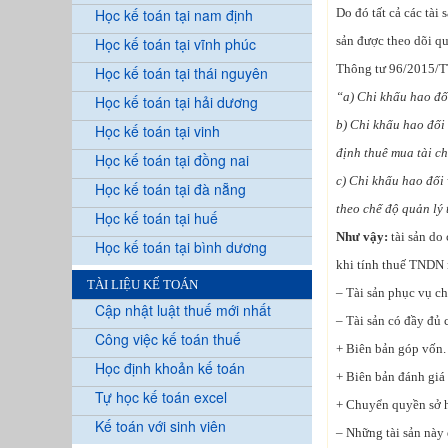
Học kế toán tại nam định
Do đó tất cả các tài
sản được theo dõi q
Học kế toán tại vĩnh phúc
Thông tư 96/2015/TT
Học kế toán tại thái nguyên
“a) Chi khấu hao đố
Học kế toán tại hải dương
b) Chi khấu hao đối 
Học kế toán tại vinh
định thuê mua tài ch
Học kế toán tại đồng nai
c) Chi khấu hao đối 
Học kế toán tại đà nẵng
theo chế độ quản lý 
Học kế toán tại huế
Như vậy:
tài sản do
Học kế toán tại bình dương
khi tính thuế TNDN 
TÀI LIỆU KẾ TOÁN
– Tài sản phục vụ c
Cập nhật luật thuế mới nhất
– Tài sản có đầy đủ
Công việc kế toán thuế
+ Biên bản góp vốn.
Học định khoản kế toán
+ Biên bản đánh giá l
Tự học kế toán excel
+ Chuyển quyền sở h
Kế toán với sinh viên
– Những tài sản này 