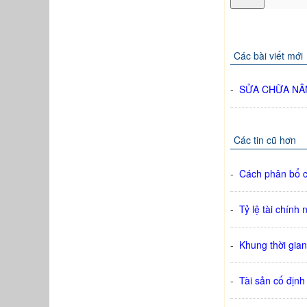
Các bài viết mới
-
SỬA CHỮA NÂ
Các tin cũ hơn
-
Cách phân bổ c
-
Tỷ lệ tài chính 
-
Khung thời gian
-
Tài sản cố định 