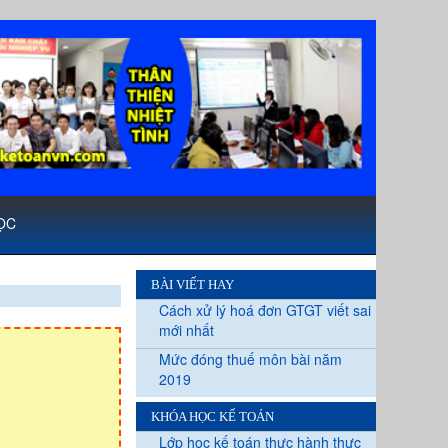
ỌC
BÀI VIẾT HAY
Cách xử lý hoá đơn GTGT viết sai
mới nhất
Mức đóng thuế môn bài năm
2019
KHÓA HỌC KẾ TOÁN
Lớp học kế toán thực hành thực