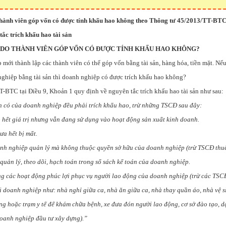
thành viên góp vốn có được tính khấu hao không theo Thông tư 45/2013/TT-BTC 
tắc trích khấu hao tài sản
H DO THÀNH VIÊN GÓP VỐN CÓ ĐƯỢC TÍNH KHẤU HAO KHÔNG?
mới thành lập các thành viên có thể góp vốn bằng tài sản, hàng hóa, tiền mặt. N
ghiệp bằng tài sản thì doanh nghiệp có được trích khấu hao không?
-BTC tại Điều 9, Khoản 1 quy định về nguyên tắc trích khấu hao tài sản như sau:
n có của doanh nghiệp đều phải trích khấu hao, trừ những TSCĐ sau đây:
hết giá trị nhưng vẫn đang sử dụng vào hoạt động sản xuất kinh doanh.
a hết bị mất.
h nghiệp quản lý mà không thuộc quyền sở hữu của doanh nghiệp (trừ TSCĐ thuê 
uản lý, theo dõi, hạch toán trong sổ sách kế toán của doanh nghiệp.
g các hoạt động phúc lợi phục vụ người lao động của doanh nghiệp (trừ các TSC
i doanh nghiệp như: nhà nghỉ giữa ca, nhà ăn giữa ca, nhà thay quần áo, nhà vệ s
ng hoặc trạm y tế để khám chữa bệnh, xe đưa đón người lao động, cơ sở đào tạo, d
oanh nghiệp đầu tư xây dựng).”