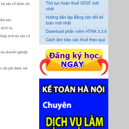
Thủ tục hoàn thuế GTGT mới
tài sản cố đinh, tài
nhất
Hướng dẫn lập Bảng cân đối kế
như sau:
toán mới nhất
 dịch vụ.
Download phần mềm HTKK 3.3.6
iệp (trừ tài sản cố
Cách làm báo cáo thuế theo quý
n của doanh nghiệp
o chi phí được trừ