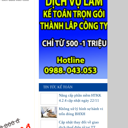
TIN TỨC KẾ TOÁN
Nâng cấp phần mềm HTKK
4.2.4 cập nhật ngày 22/11
Không xử lý hình sự hành vi
trốn đóng BHXH
Cập nhật thay đổi về giao
dịch thuế điện tử tại TT