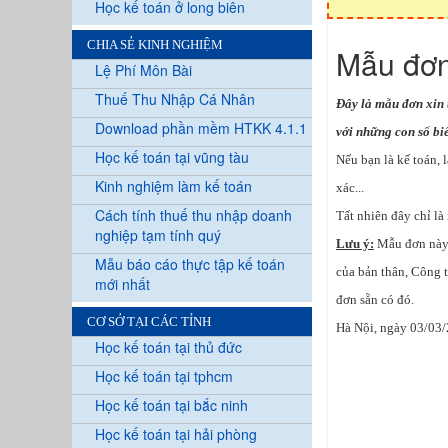
Học kế toán ở long biên
CHIA SẺ KINH NGHIỆM
Mẫu đơn
Lệ Phí Môn Bài
Thuế Thu Nhập Cá Nhân
Đây là mẫu đơn xin 
Download phần mềm HTKK 4.1.1
với những con số biế
Học kế toán tại vũng tàu
Nếu bạn là kế toán, 
Kinh nghiệm làm kế toán
xác...
Cách tính thuế thu nhập doanh
Tất nhiên đây chỉ là
nghiệp tạm tính quý
Lưu ý:
Mẫu đơn này c
Mẫu báo cáo thực tập kế toán
của bản thân, Công 
mới nhất
đơn sẵn có đó.
CƠ SỞ TẠI CÁC TỈNH
Hà Nội, ngày 03/03
Học kế toán tại thủ đức
Học kế toán tại tphcm
Học kế toán tại bắc ninh
Học kế toán tại hải phòng