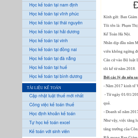
Học kế toán tại nam định
Học kế toán tại vĩnh phúc
Kính gửi: Ban Giám
Học kế toán tại thái nguyên
Tôi tên là: Phạm Th
Học kế toán tại hải dương
Kế Toán Hà Nội.
Học kế toán tại vinh
Nhân dịp đầu năm Mậ
Học kế toán tại đồng nai
viên không ngừng đ
Học kế toán tại đà nẵng
Căn cứ vào Bộ luật 
Học kế toán tại huế
tôi kể từ năm 2018.
Học kế toán tại bình dương
Bởi các lý do nêu sa
- Năm 2017 kinh tế 
TÀI LIỆU KẾ TOÁN
- Từ ngày 01/01/201
Cập nhật luật thuế mới nhất
quả.
Công việc kế toán thuế
- Doanh số năm 2017
Học định khoản kế toán
Như vậy, việc tăng lư
Tự học kế toán excel
tăng trưởng của Công
Kế toán với sinh viên
Rất mong Ban Giám đ