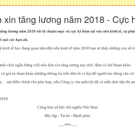
 xin tăng lương năm 2018 - Cực 
tăng lương năm 2018 rất là chuẩn mực và cực kỳ bám sát vào nền kinh tế, sự phá
t nói các bạn ah.
là kinh tế học đang quan tâm đến nền kinh tế năm 2018 bạn sẽ thấy những con số t
 một chút ngẫu hứng viết nên đơn xin tăng lương này thôi. Bạn có thể tham khảo
ó giá trị tham khảo (những thông tin trên đơn là ví dụ) để người lao động căn cứ 
ty… mà điều chỉnh cho phù hợp; nếu Công ty của anh/chị đã có mẫu đơn sẵn thì a
/2018
Cộng hòa xã hội chủ nghĩa Việt Nam
Độc lập - Tự do - Hạnh phúc
___ooo___