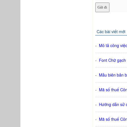
Các bài viết mới
-
Mô tả công việc
-
Font Chữ gạch 
-
Mẫu biên bản bà
-
Mã số thuế Cô
-
Hướng dẫn sử d
-
Mã số thuế Cô