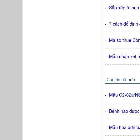
-
Sắp xếp ô theo
-
7 cách để định
-
Mã số thuế Côn
-
Mẫu nhận xét h
Các tin cũ hơn
-
Mẫu C2-02a/NS 
-
Bệnh nào được 
-
Mẫu hoá đơn b