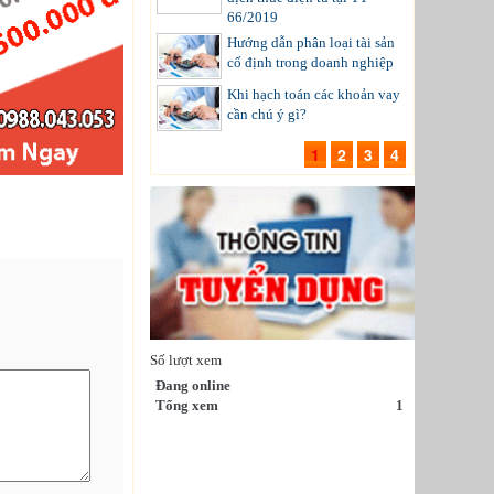
66/2019
Hướng dẫn phân loại tài sản
cố định trong doanh nghiệp
Khi hạch toán các khoản vay
cần chú ý gì?
1
2
3
4
Số lượt xem
Đang online
Tổng xem
1