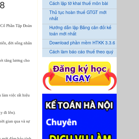
8
Cách lập tờ khai thuế môn bài
Thủ tục hoàn thuế GTGT mới
nhất
y Cổ Phần Tập Đoàn
Hướng dẫn lập Bảng cân đối kế
toán mới nhất
Download phần mềm HTKK 3.3.6
riển, đời sống nhân
Cách làm báo cáo thuế theo quý
ét tăng lương cho
làm việc rất hiệu
y đi lên).
hời gian qua và sự
y mới đảm bảo tính