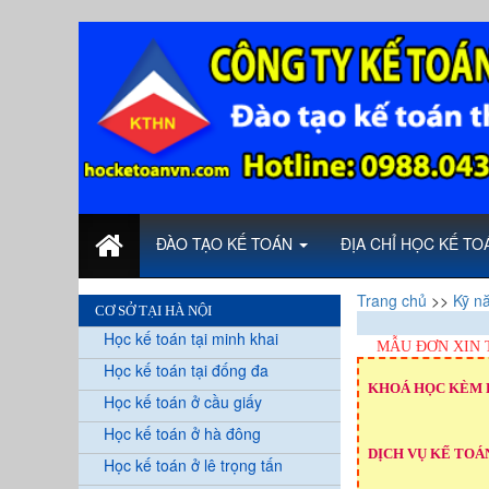
ĐÀO TẠO KẾ TOÁN
ĐỊA CHỈ HỌC KẾ T
Trang chủ
>>
Kỹ n
CƠ SỞ TẠI HÀ NỘI
Học kế toán tại minh khai
MẪU ĐƠN XIN 
Học kế toán tại đống đa
KHOÁ HỌC KÈM 
Học kế toán ở cầu giấy
Học kế toán ở hà đông
DỊCH VỤ KẾ TOÁN
Học kế toán ở lê trọng tấn