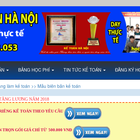
OÁN
BẢNG HỌC PHÍ
TIN TỨC KẾ TOÁN
ĐĂNG KÝ H
ăng làm kế toán
>> Mẫu biên bản kế toán
TĂNG LƯƠNG NĂM 2018
RIÊNG KẾ TOÁN THEO YÊU CẦU
 TRỌN GÓI GIÁ CHỈ TỪ 500.000 VNĐ