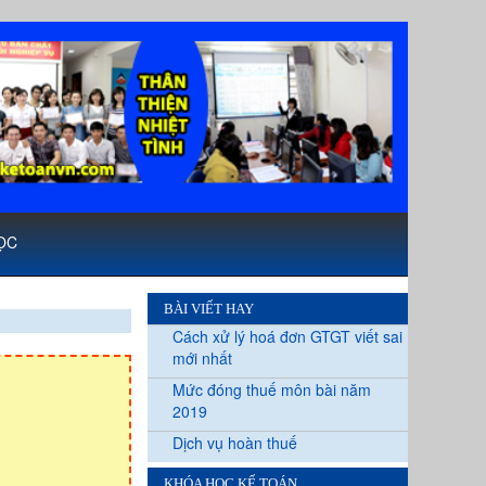
ỌC
BÀI VIẾT HAY
Cách xử lý hoá đơn GTGT viết sai
mới nhất
Mức đóng thuế môn bài năm
2019
Dịch vụ hoàn thuế
KHÓA HỌC KẾ TOÁN