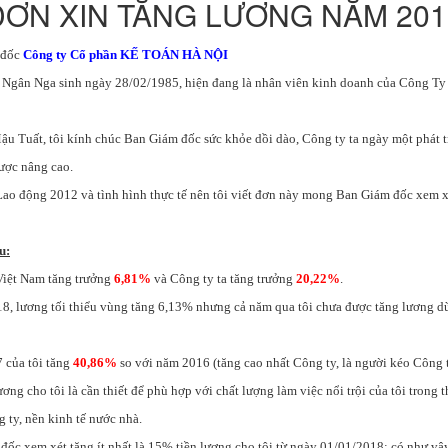
ĐƠN XIN TĂNG LƯƠNG NĂM 201
 đốc
Công ty Cổ phần KẾ TOÁN HÀ NỘI
ị Ngân Nga sinh ngày 28/02/1985, hiện đang là nhân viên kinh doanh của Công T
u Tuất, tôi kính chúc Ban Giám đốc sức khỏe dồi dào, Công ty ta ngày một phát t
ược nâng cao.
Lao động 2012 và tình hình thực tế nên tôi viết đơn này mong Ban Giám đốc xem x
u:
Việt Nam tăng trưởng
6,81%
và Công ty ta tăng trưởng
20,22%
.
8, lương tối thiểu vùng tăng 6,13% nhưng cả năm qua tôi chưa được tăng lương dù 
 của tôi tăng
40,86%
so với năm 2016 (tăng cao nhất Công ty, là người kéo Công t
ơng cho tôi là cần thiết để phù hợp với chất lượng làm việc nổi trội của tôi trong t
 ty, nền kinh tế nước nhà.
ốc xem xét tăng ít nhất là 15% tiền lương cho tôi từ ngày 01/01/2018; có như vậ