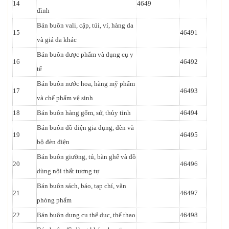
14
4649
đình
Bán buôn vali, cặp, túi, ví, hàng da
15
46491
và giả da khác
Bán buôn dược phẩm và dụng cụ y
16
46492
tế
Bán buôn nước hoa, hàng mỹ phẩm
17
46493
và chế phẩm vệ sinh
18
Bán buôn hàng gốm, sứ, thủy tinh
46494
Bán buôn đồ điện gia dụng, đèn và
19
46495
bộ đèn điện
Bán buôn giường, tủ, bàn ghế và đồ
20
46496
dùng nội thất tương tự
Bán buôn sách, báo, tạp chí, văn
21
46497
phòng phẩm
22
Bán buôn dụng cụ thể dục, thể thao
46498