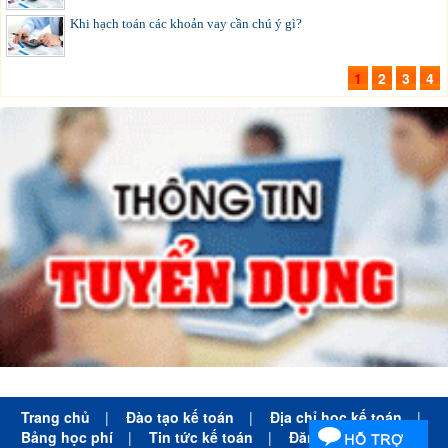
Khi hạch toán các khoản vay cần chú ý gì?
1
2
3
4
Trang chủ
|
Đào tạo kế toán
|
Địa chỉ học kế toán
|
Bảng học phí
|
Tin tức kế toán
|
Đăng ký học