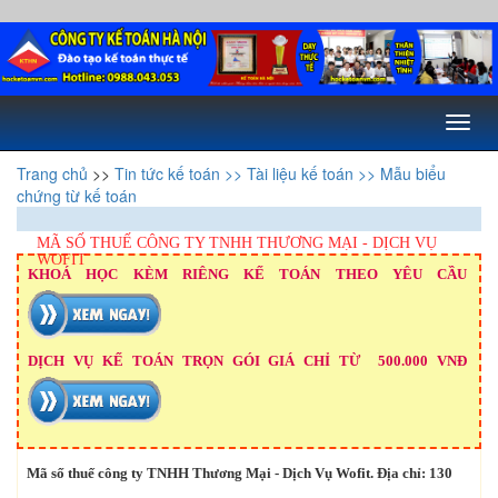
Toggl
naviga
Trang chủ
>>
Tin tức kế toán
>> Tài liệu kế toán
>> Mẫu biểu
chứng từ kế toán
MÃ SỐ THUẾ CÔNG TY TNHH THƯƠNG MẠI - DỊCH VỤ
WOFIT
KHOÁ HỌC KÈM RIÊNG KẾ TOÁN THEO YÊU CẦU
DỊCH VỤ KẾ TOÁN TRỌN GÓI GIÁ CHỈ TỪ 500.000 VNĐ
Mã số thuế công ty TNHH Thương Mại - Dịch Vụ Wofit. Địa chỉ: 130