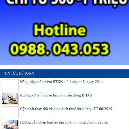
TIN TỨC KẾ TOÁN
Nâng cấp phần mềm HTKK 4.2.4 cập nhật ngày 22/11
Không xử lý hình sự hành vi trốn đóng BHXH
Cập nhật thay đổi về giao dịch thuế điện tử tại TT 66/2019
Hướng dẫn phân loại tài sản cố định trong doanh nghiệp