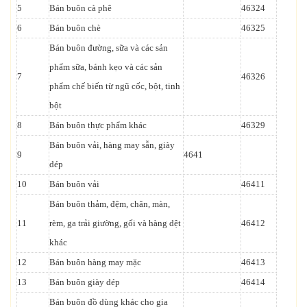
5
Bán buôn cà phê
46324
6
Bán buôn chè
46325
Bán buôn đường, sữa và các sản
phẩm sữa, bánh kẹo và các sản
7
46326
phẩm chế biến từ ngũ cốc, bột, tinh
bột
8
Bán buôn thực phẩm khác
46329
Bán buôn vải, hàng may sẵn, giày
9
4641
dép
10
Bán buôn vải
46411
Bán buôn thảm, đệm, chăn, màn,
11
rèm, ga trải giường, gối và hàng dệt
46412
khác
12
Bán buôn hàng may mặc
46413
13
Bán buôn giày dép
46414
Bán buôn đồ dùng khác cho gia