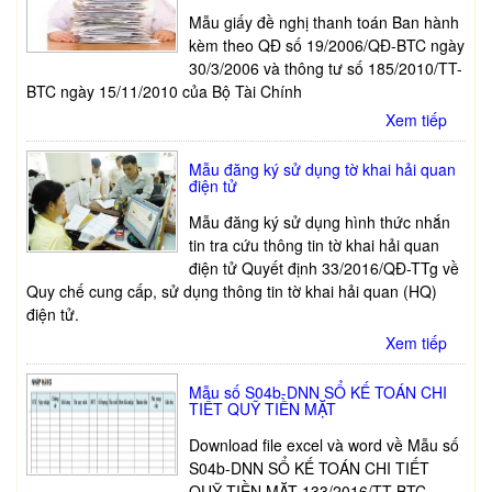
Mẫu giấy đề nghị thanh toán Ban hành
kèm theo QĐ số 19/2006/QĐ-BTC ngày
30/3/2006 và thông tư số 185/2010/TT-
BTC ngày 15/11/2010 của Bộ Tài Chính
Xem tiếp
Mẫu đăng ký sử dụng tờ khai hải quan
điện tử
Mẫu đăng ký sử dụng hình thức nhắn
tin tra cứu thông tin tờ khai hải quan
điện tử Quyết định 33/2016/QĐ-TTg về
Quy chế cung cấp, sử dụng thông tin tờ khai hải quan (HQ)
điện tử.
Xem tiếp
Mẫu số S04b-DNN SỔ KẾ TOÁN CHI
TIẾT QUỸ TIỀN MẶT
Download file excel và word về Mẫu số
S04b-DNN SỔ KẾ TOÁN CHI TIẾT
QUỸ TIỀN MẶT 133/2016/TT-BTC