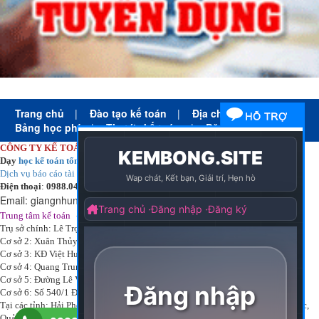
Trang chủ
|
Đào tạo kế toán
|
Địa chỉ học kế toán
|
Bảng học phí
|
Tin tức kế toán
|
Đăng ký học
CÔNG TY KẾ TOÁN HÀ NỘI
Dạy
học kế toán tổng hợp
thực tế cấp tốc mọi trình độ
Dịch vụ báo cáo tài chính
chuyên nghiệp uy tín giá rẻ
Điện thoại
:
0988.043.053
Email:
giangnhungkthn@gmail.com
-
ạy
tại:
Trung tâm kế toán
Công ty
kế toán hà nội
d
học kế toán
Trụ sở chính: Lê Trọng Tấn - Thanh Xuân - Hà Nội
Cơ sở 2: Xuân Thủy - Cầu Giấy - Hà Nội
Cơ sở 3: KĐ Việt Hưng - Long Biên - Hà Nội
Cơ sở 4: Quang Trung - Hà Đông - Hà Nội
Cơ sở 5: Đường Lê Văn Thịnh – P. Suối Hoa– Tp. Bắc Ninh.
Cơ sở 6: Số 540/1 Đường Cách mạng tháng 8 – Quận 3 – Tp. Hồ Chí Minh.
Tại các tỉnh: Hải Phòng, Nam Định, Bắc Ninh, Thái bình, Bắc Giang, Vĩnh Phúc,
Quảng Ninh, Thanh Hóa, Phú Thọ, Thái Nguyên, TPHCM