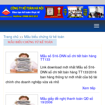
Toggl
naviga
Trang chủ
>>
Mẫu biểu chứng từ kế toán
MẪU BIỂU CHỨNG TỪ KẾ TOÁN
Mẫu số S16-DNN sổ chi tiết bán hàng
TT133
Link download mới nhất Mẫu số S16-
DNN sổ chi tiết bán hàng TT133/2016
ban hàng thông tư mới nhất của bộ tài
chính cho doanh nghiệp vừa và nhỏ
Xem tiếp
Mẫu giấy đề nghị thanh toán QĐ số
19/2006