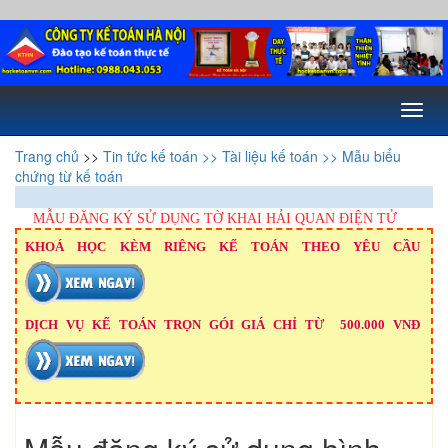
Toggl
naviga
Trang chủ
>>
Tin tức kế toán
>> Tài liệu kế toán
>> Mẫu biểu
chứng từ kế toán
MẪU ĐĂNG KÝ SỬ DỤNG TỜ KHAI HẢI QUAN ĐIỆN TỬ
KHOÁ HỌC KÈM RIÊNG KẾ TOÁN THEO YÊU CẦU
DỊCH VỤ KẾ TOÁN TRỌN GÓI GIÁ CHỈ TỪ 500.000 VNĐ