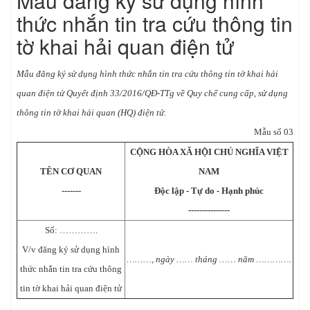
Mẫu đăng ký sử dụng hình
thức nhắn tin tra cứu thông tin
tờ khai hải quan điện tử
Mẫu đăng ký sử dụng hình thức nhắn tin tra cứu thông tin tờ khai hải
quan điện tử Quyết định 33/2016/QĐ-TTg về Quy chế cung cấp, sử dụng
thông tin tờ khai hải quan (HQ) điện tử.
Mẫu số 03
CỘNG HÒA XÃ HỘI CHỦ NGHĨA VIỆT
TÊN CƠ QUAN
NAM
-------
Độc lập - Tự do - Hạnh phúc
---------------
Số: ………….
V/v đăng ký sử dụng hình
………
, ngày ……
tháng ……
năm ………….
thức nhắn tin tra cứu thông
tin tờ khai hải quan điện tử