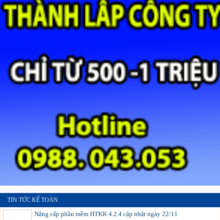
TIN TỨC KẾ TOÁN
Nâng cấp phần mềm HTKK 4.2.4 cập nhật ngày 22/11