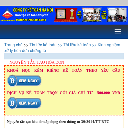
Toggl
naviga
Trang chủ
>>
Tin tức kế toán
>> Tài liệu kế toán
>> Kinh nghiệm
xử lý hóa đơn chứng từ
NGUYÊN TẮC TẠO HÓA ĐƠN
KHOÁ HỌC KÈM RIÊNG KẾ TOÁN THEO YÊU CẦU
DỊCH VỤ KẾ TOÁN TRỌN GÓI GIÁ CHỈ TỪ 500.000 VNĐ
Nguyên tắc tạo hóa đơn áp dụng theo thông tư 39/2014/TT-BTC