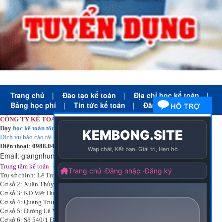
Trang chủ
|
Đào tạo kế toán
|
Địa chỉ học kế toán
|
Bảng học phí
|
Tin tức kế toán
|
Đăng ký học
CÔNG TY KẾ TOÁN HÀ NỘI
Dạy
học kế toán tổng hợp
thực tế cấp tốc mọi trình độ
Dịch vụ báo cáo tài chính
chuyên nghiệp uy tín giá rẻ
Điện thoại
:
0988.043.053
Email:
giangnhungkthn@gmail.com
-
ạy
tại:
Trung tâm kế toán
Công ty
kế toán hà nội
d
học kế toán
Trụ sở chính: Lê Trọng Tấn - Thanh Xuân - Hà Nội
Cơ sở 2: Xuân Thủy - Cầu Giấy - Hà Nội
Cơ sở 3: KĐ Việt Hưng - Long Biên - Hà Nội
Cơ sở 4: Quang Trung - Hà Đông - Hà Nội
Cơ sở 5: Đường Lê Văn Thịnh – P. Suối Hoa– Tp. Bắc Ninh.
Cơ sở 6: Số 540/1 Đường Cách mạng tháng 8 – Quận 3 – Tp. Hồ Chí Minh.