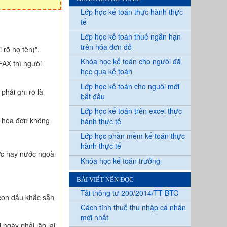
Lớp học kế toán thực hành thực
tế
Lớp học kế toán thuế ngắn hạn
trên hóa đơn đỏ
 rõ họ tên)".
Khóa học kế toán cho người đã
FAX thì người
học qua kế toán
Lớp học kế toán cho nguời mới
phải ghi rõ là
bắt đầu
Lớp học kế toán trên excel thực
p hóa đơn không
hành thực tế
Lớp học phần mềm kế toán thực
hành thực tế
ớc hay nước ngoài
Khóa học kế toán trưởng
BÀI VIẾT NÊN ĐỌC
Tải thông tư 200/2014/TT-BTC
con dấu khắc sẵn
Cách tính thuế thu nhập cá nhân
mới nhất
ngày phải lập lại