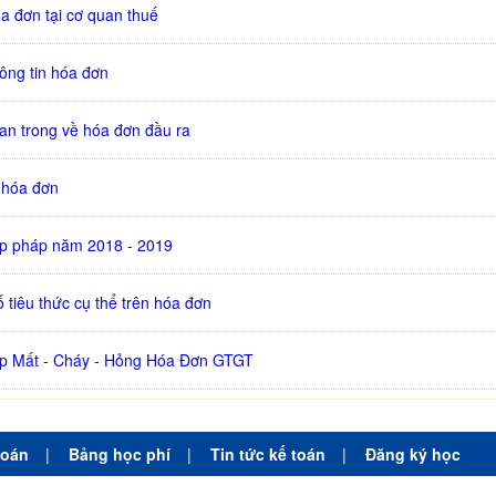
a đơn tại cơ quan thuế
ông tin hóa đơn
an trong về hóa đơn đầu ra
 hóa đơn
ợp pháp năm 2018 - 2019
 tiêu thức cụ thể trên hóa đơn
ợp Mất - Cháy - Hỏng Hóa Đơn GTGT
toán
|
Bảng học phí
|
Tin tức kế toán
|
Đăng ký học