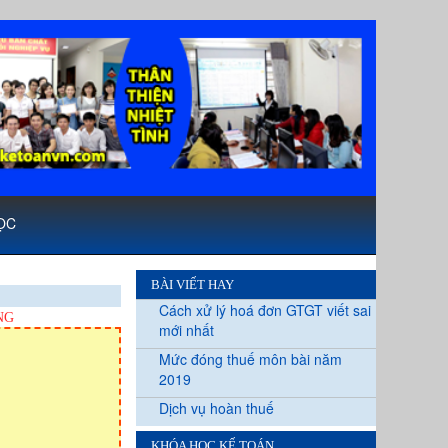
ỌC
BÀI VIẾT HAY
Cách xử lý hoá đơn GTGT viết sai
NG
mới nhất
Mức đóng thuế môn bài năm
2019
Dịch vụ hoàn thuế
KHÓA HỌC KẾ TOÁN