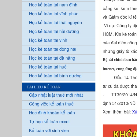
Học kế toán tại nam định
bảng kê, kèm the
Học kế toán tại vĩnh phúc
và Giám đốc kí tê
Học kế toán tại thái nguyên
Ví dụ: Công ty d
Học kế toán tại hải dương
HCM. Khi kế toán
Học kế toán tại vinh
của đại diện công
Học kế toán tại đồng nai
những giấy tờ xác
Học kế toán tại đà nẵng
Bộ tài chính ban hà
Học kế toán tại huế
intenet, cung ứng d
Học kế toán tại bình dương
· Điều 14 Thông
tư cũ đã được th
TÀI LIỆU KẾ TOÁN
· TT39/2014/NĐ-C
Cập nhật luật thuế mới nhất
định 51/2010/NĐ-
Công việc kế toán thuế
Xem thêm bài:
Xử
Học định khoản kế toán
Tự học kế toán excel
Kế toán với sinh viên