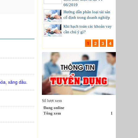
66/2019
Hướng dẫn phân loại tài sản
cố định trong doanh nghiệp
Khi hạch toán các khoản vay
cần chú ý gì?
1
2
3
4
hóa, xăng dầu.
Số lượt xem
Đang online
Tổng xem
1