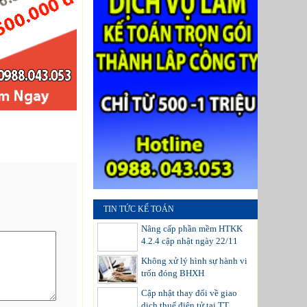
TIN TỨC KẾ TOÁN
Nâng cấp phần mềm HTKK
4.2.4 cập nhật ngày 22/11
Không xử lý hình sự hành vi
trốn đóng BHXH
Cập nhật thay đổi về giao
dịch thuế điện tử tại TT