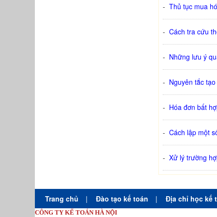
-
Thủ tục mua hó
-
Cách tra cứu th
-
Những lưu ý qu
-
Nguyên tắc tạo
-
Hóa đơn bất h
-
Cách lập một số
-
Xử lý trường h
Trang chủ
|
Đào tạo kế toán
|
Địa chỉ học kế 
CÔNG TY KẾ TOÁN HÀ NỘI