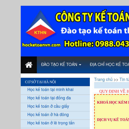
ĐÀO TẠO KẾ TOÁN
ĐỊA CHỈ HỌC KẾ T
Trang chủ
>>
Tin t
CƠ SỞ TẠI HÀ NỘI
Học kế toán tại minh khai
QUY ĐỊNH VỀ 
Học kế toán tại đống đa
KHOÁ HỌC KÈM 
Học kế toán ở cầu giấy
Học kế toán ở hà đông
DỊCH VỤ KẾ TOÁN
Học kế toán ở lê trọng tấn