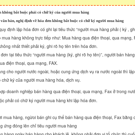
n không bắt buộc phải có chữ ký của người mua hàng
 văn bản, nghị định về hóa đơn không bắt buộc có chữ ký người mua hàng
uy định lập hóa đơn có ghi lại tiêu thức “người mua hàng phải ( ký , ghi
 mua hàng không trực tiếp như: Mua hàng qua điện thoại, qua mạng, 
ông nhất thiết phải ký, ghi rõ họ tên trên hóa đơn.
 đơn tại tiêu thức “người mua hàng (ký, ghi rõ họ tên)”, người bán hàng 
ua điện thoại, qua mạng, FAX.
ng cho người nước ngoài, hoặc cung ứng dịch vụ ra nước ngoài thì lậ
ó chữ ký của người mua hàng hóa, dịch vụ.
hợp doanh nghiệp bán hàng qua điện thoại, qua mạng, Fax ở trong nư
ộc phải có chữ ký người mua hàng khi lập hóa đơn.
i mua hàng, ngừoi bán ghi cụ thể bán hàng qua điện thoại, Fax bằng 
g ứng đóng lên chỉ tiêu người mua hàng
n hàng ngày bán hàng cho khách lẻ, không phải đơn vị tổ chức thì cuối 