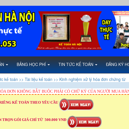
OÁN
BẢNG HỌC PHÍ
TIN TỨC KẾ TOÁN
ĐĂNG KÝ H
ức kế toán
>> Tài liệu kế toán
>> Kinh nghiệm xử lý hóa đơn chứng từ
HÓA ĐƠN KHÔNG BẮT BUỘC PHẢI CÓ CHỮ KÝ CỦA NGƯỜI MUA HÀ
RIÊNG KẾ TOÁN THEO YÊU CẦU
 TRỌN GÓI GIÁ CHỈ TỪ 500.000 VNĐ