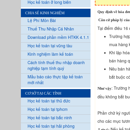
Học kế toán ở long biên
Quy định về hóa đơ
CHIA SẺ KINH NGHIỆM
Lệ Phí Môn Bài
Căn cứ pháp lý của
Tại điểm điêu 16 q
Thuế Thu Nhập Cá Nhân
Trường hợp
Download phần mềm HTKK 4.1.1
mua hàng kh
Học kế toán tại vũng tàu
Khi lập hóa
Kinh nghiệm làm kế toán
bán hàng q
Cách tính thuế thu nhập doanh
nghiệp tạm tính quý
Nêu bán hà
Mẫu báo cáo thực tập kế toán
bắt buộc c
mới nhất
: Trường 
Như vậy
CƠ SỞ TẠI CÁC TỈNH
đều không bắt bu
Học kế toán tại thủ đức
Học kế toán tại tphcm
Phần chữ ký ngườ
Học kế toán tại bắc ninh
cho các mục tươn
Học kế toán tại hải phòng
Nếu kế toá
Lưu ý: