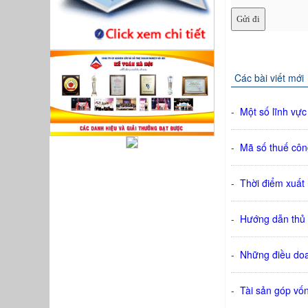
Các bài viết mới
-
Một số lĩnh vực
-
Mã số thuế côn
-
Thời điểm xuất
-
Hướng dẫn thủ 
-
Những điều doa
-
Tài sản góp vố