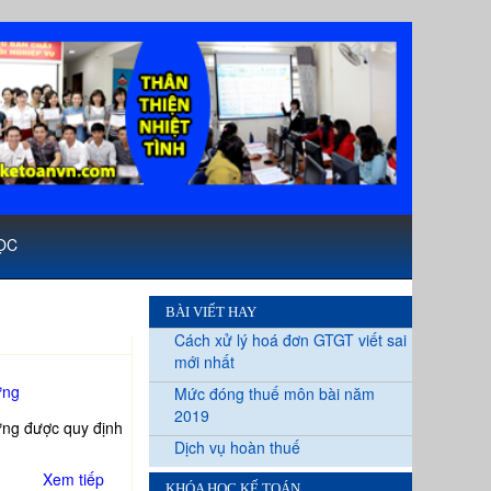
ỌC
BÀI VIẾT HAY
Cách xử lý hoá đơn GTGT viết sai
mới nhất
ựng
Mức đóng thuế môn bài năm
2019
ựng được quy định
Dịch vụ hoàn thuế
Xem tiếp
KHÓA HỌC KẾ TOÁN