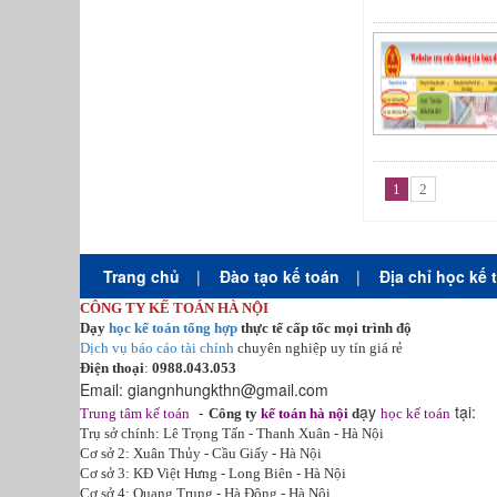
1
2
Trang chủ
|
Đào tạo kế toán
|
Địa chỉ học kế 
CÔNG TY KẾ TOÁN HÀ NỘI
Dạy
học kế toán tổng hợp
thực tế cấp tốc mọi trình độ
Dịch vụ báo cáo tài chính
chuyên nghiệp uy tín giá rẻ
Điện thoại
:
0988.043.053
Email:
giangnhungkthn@gmail.com
-
ạy
tại:
Trung tâm kế toán
Công ty
kế toán hà nội
d
học kế toán
Trụ sở chính: Lê Trọng Tấn - Thanh Xuân - Hà Nội
Cơ sở 2: Xuân Thủy - Cầu Giấy - Hà Nội
Cơ sở 3: KĐ Việt Hưng - Long Biên - Hà Nội
Cơ sở 4: Quang Trung - Hà Đông - Hà Nội