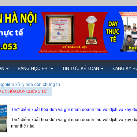
OÁN
BẢNG HỌC PHÍ
TIN TỨC KẾ TOÁN
ĐĂNG KÝ H
 nghiệm xử lý hóa đơn chứng từ
Ử LÝ HÓA ĐƠN CHỨNG TỪ
Thời điểm xuất hóa đơn và ghi nhận doanh thu với dịch vụ xây d
Thời điểm xuất hóa đơn và ghi nhận doanh thu với dịch vụ xây d
như thế nào