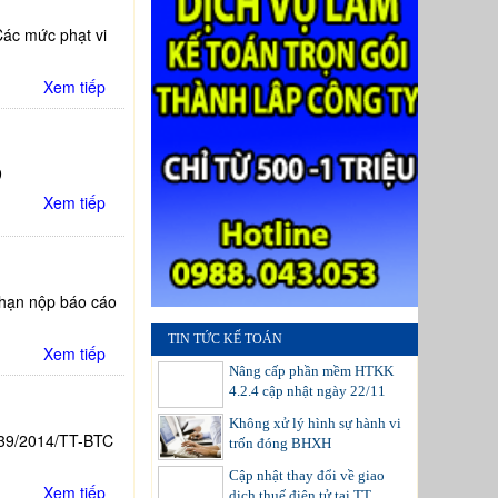
Các mức phạt vi
Xem tiếp
9
Xem tiếp
hạn nộp báo cáo
TIN TỨC KẾ TOÁN
Xem tiếp
Nâng cấp phần mềm HTKK
4.2.4 cập nhật ngày 22/11
Không xử lý hình sự hành vi
 39/2014/TT-BTC
trốn đóng BHXH
Cập nhật thay đổi về giao
Xem tiếp
dịch thuế điện tử tại TT