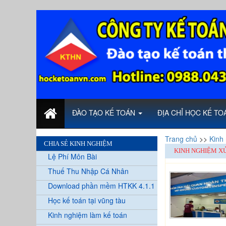
ĐÀO TẠO KẾ TOÁN
ĐỊA CHỈ HỌC KẾ T
Trang chủ
>>
Kinh
CHIA SẺ KINH NGHIỆM
KINH NGHIỆM X
Lệ Phí Môn Bài
Thuế Thu Nhập Cá Nhân
Download phần mềm HTKK 4.1.1
Học kế toán tại vũng tàu
Kinh nghiệm làm kế toán