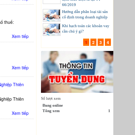
66/2019
Hướng dẫn phân loại tài sản
cố định trong doanh nghiệp
ố thuế:
Khi hạch toán các khoản vay
cần chú ý gì?
Xem tiếp
1
2
3
4
Xem tiếp
Nghiệp Thiên
Nghiệp Thiên
Số lượt xem
Đang online
Tổng xem
1
Xem tiếp