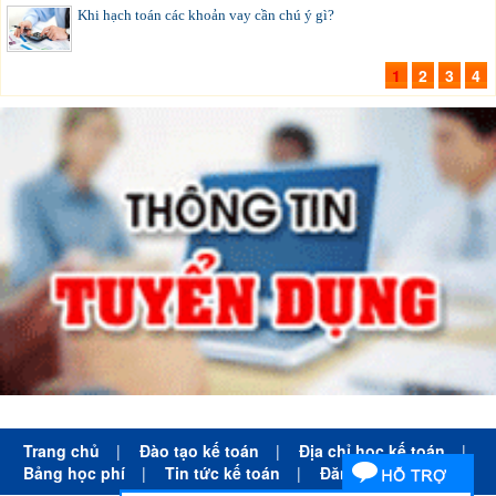
Khi hạch toán các khoản vay cần chú ý gì?
1
2
3
4
Trang chủ
|
Đào tạo kế toán
|
Địa chỉ học kế toán
|
Bảng học phí
|
Tin tức kế toán
|
Đăng ký học