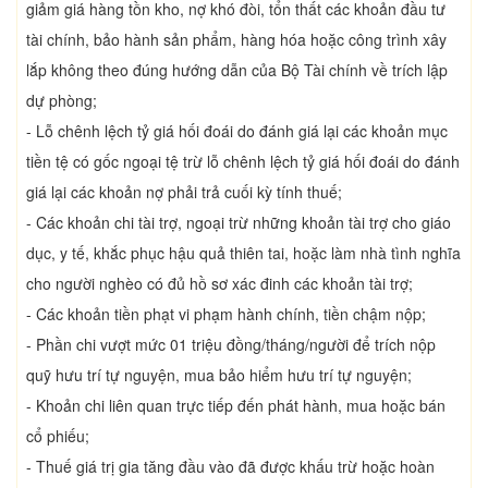
giảm giá hàng tồn kho, nợ khó đòi, tổn thất các khoản đầu tư
tài chính, bảo hành sản phẩm, hàng hóa hoặc công trình xây
lắp không theo đúng hướng dẫn của Bộ Tài chính về trích lập
dự phòng;
- Lỗ chênh lệch tỷ giá hối đoái do đánh giá lại các khoản mục
tiền tệ có gốc ngoại tệ trừ lỗ chênh lệch tỷ giá hối đoái do đánh
giá lại các khoản nợ phải trả cuối kỳ tính thuế;
- Các khoản chi tài trợ, ngoại trừ những khoản tài trợ cho giáo
dục, y tế, khắc phục hậu quả thiên tai, hoặc làm nhà tình nghĩa
cho người nghèo có đủ hồ sơ xác đinh các khoản tài trợ;
- Các khoản tiền phạt vi phạm hành chính, tiền chậm nộp;
- Phần chi vượt mức 01 triệu đồng/tháng/người để trích nộp
quỹ hưu trí tự nguyện, mua bảo hiểm hưu trí tự nguyện;
- Khoản chi liên quan trực tiếp đến phát hành, mua hoặc bán
cổ phiếu;
- Thuế giá trị gia tăng đầu vào đã được khấu trừ hoặc hoàn