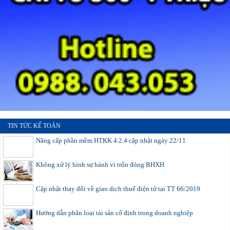
TIN TỨC KẾ TOÁN
Nâng cấp phần mềm HTKK 4.2.4 cập nhật ngày 22/11
Không xử lý hình sự hành vi trốn đóng BHXH
Cập nhật thay đổi về giao dịch thuế điện tử tại TT 66/2019
Hướng dẫn phân loại tài sản cố định trong doanh nghiệp