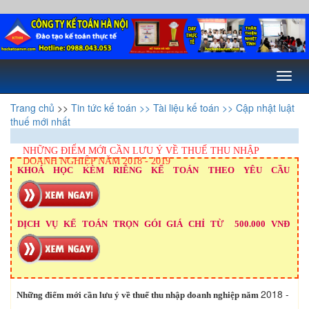
Toggl
naviga
Trang chủ
>>
Tin tức kế toán
>> Tài liệu kế toán
>> Cập nhật luật
thuế mới nhất
NHỮNG ĐIỂM MỚI CẦN LƯU Ý VỀ THUẾ THU NHẬP
DOANH NGHIỆP NĂM 2018 - 2019
KHOÁ HỌC KÈM RIÊNG KẾ TOÁN THEO YÊU CẦU
DỊCH VỤ KẾ TOÁN TRỌN GÓI GIÁ CHỈ TỪ 500.000 VNĐ
2018 -
Những điểm mới cần lưu ý về thuế thu nhập doanh nghiệp năm