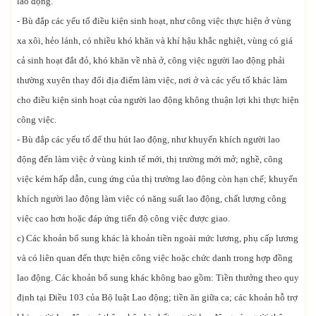
lao động.
- Bù đắp các yếu tố điều kiện sinh hoạt, như công việc thực hiện ở vùng
xa xôi, hẻo lánh, có nhiều khó khăn và khí hậu khắc nghiệt, vùng có giá
cả sinh hoạt đắt đỏ, khó khăn về nhà ở, công việc người lao động phải
thường xuyên thay đổi địa điểm làm việc, nơi ở và các yếu tố khác làm
cho điều kiện sinh hoạt của người lao động không thuận lợi khi thực hiện
công việc.
- Bù đắp các yếu tố để thu hút lao động, như khuyến khích người lao
động đến làm việc ở vùng kinh tế mới, thị trường mới mở; nghề, công
việc kém hấp dẫn, cung ứng của thị trường lao động còn hạn chế; khuyến
khích người lao động làm việc có năng suất lao động, chất lượng công
việc cao hơn hoặc đáp ứng tiến độ công việc được giao.
c) Các khoản bổ sung khác là khoản tiền ngoài mức lương, phụ cấp lương
và có liên quan đến thực hiện công việc hoặc chức danh trong hợp đồng
lao động. Các khoản bổ sung khác không bao gồm: Tiền thưởng theo quy
định tại Điều 103 của Bộ luật Lao động; tiền ăn giữa ca; các khoản hỗ trợ