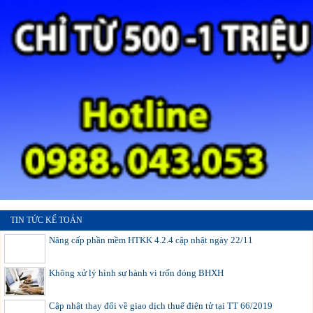
TIN TỨC KẾ TOÁN
Nâng cấp phần mềm HTKK 4.2.4 cập nhật ngày 22/11
Không xử lý hình sự hành vi trốn đóng BHXH
Cập nhật thay đổi về giao dịch thuế điện tử tại TT 66/2019