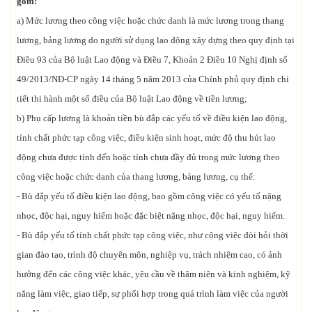
gồm:
a) Mức lương theo công việc hoặc chức danh là mức lương trong thang
lương, bảng lương do người sử dụng lao động xây dựng theo quy định tại
Điều 93 của Bộ luật Lao động và Điều 7, Khoản 2 Điều 10 Nghị định số
49/2013/NĐ-CP ngày 14 tháng 5 năm 2013 của Chính phủ quy định chi
tiết thi hành một số điều của Bộ luật Lao động về tiền lương;
b) Phụ cấp lương là khoản tiền bù đắp các yếu tố về điều kiện lao động,
tính chất phức tạp công việc, điều kiện sinh hoạt, mức độ thu hút lao
động chưa được tính đến hoặc tính chưa đầy đủ trong mức lương theo
công việc hoặc chức danh của thang lương, bảng lương, cụ thể:
- Bù đắp yếu tố điều kiện lao động, bao gồm công việc có yếu tố nặng
nhọc, độc hại, nguy hiểm hoặc đặc biệt nặng nhọc, độc hại, nguy hiểm.
- Bù đắp yếu tố tính chất phức tạp công việc, như công việc đòi hỏi thời
gian đào tạo, trình độ chuyên môn, nghiệp vụ, trách nhiệm cao, có ảnh
hưởng đến các công việc khác, yêu cầu về thâm niên và kinh nghiệm, kỹ
năng làm việc, giao tiếp, sự phối hợp trong quá trình làm việc của người