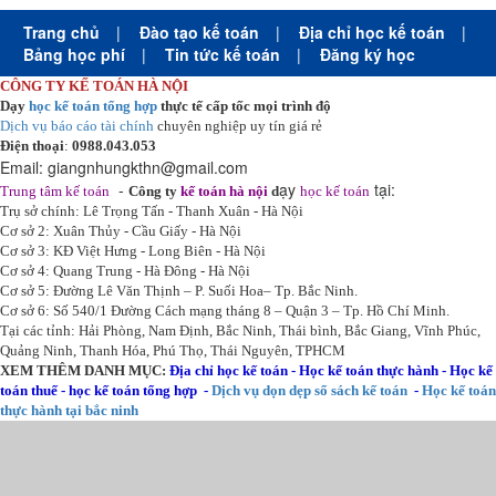
Trang chủ
|
Đào tạo kế toán
|
Địa chỉ học kế toán
|
Bảng học phí
|
Tin tức kế toán
|
Đăng ký học
CÔNG TY KẾ TOÁN HÀ NỘI
Dạy
học kế toán tổng hợp
thực tế cấp tốc mọi trình độ
Dịch vụ báo cáo tài chính
chuyên nghiệp uy tín giá rẻ
Điện thoại
:
0988.043.053
Email:
giangnhungkthn@gmail.com
-
ạy
tại:
Trung tâm kế toán
Công ty
kế toán hà nội
d
học kế toán
Trụ sở chính: Lê Trọng Tấn - Thanh Xuân - Hà Nội
Cơ sở 2: Xuân Thủy - Cầu Giấy - Hà Nội
Cơ sở 3: KĐ Việt Hưng - Long Biên - Hà Nội
Cơ sở 4: Quang Trung - Hà Đông - Hà Nội
Cơ sở 5: Đường Lê Văn Thịnh – P. Suối Hoa– Tp. Bắc Ninh.
Cơ sở 6: Số 540/1 Đường Cách mạng tháng 8 – Quận 3 – Tp. Hồ Chí Minh.
Tại các tỉnh: Hải Phòng, Nam Định, Bắc Ninh, Thái bình, Bắc Giang, Vĩnh Phúc,
Quảng Ninh, Thanh Hóa, Phú Thọ, Thái Nguyên, TPHCM
XEM THÊM DANH MỤC:
Địa chỉ học kế toán
-
Học kế toán thực hành
-
Học kế
toán thuế
-
học kế toán tổng hợp
-
Dịch vụ dọn dẹp sổ sách kế toán
-
Học kế toán
thực hành tại bắc ninh