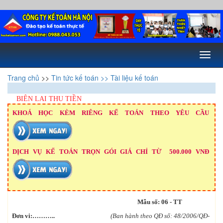
Toggl
naviga
Trang chủ
>>
Tin tức kế toán
>> Tài liệu kế toán
BIÊN LAI THU TIỀN
KHOÁ HỌC KÈM RIÊNG KẾ TOÁN THEO YÊU CẦU
DỊCH VỤ KẾ TOÁN TRỌN GÓI GIÁ CHỈ TỪ 500.000 VNĐ
Mẫu số: 06 - TT
Đơn vi:………..
(Ban hành theo QĐ số: 48/2006/QĐ-