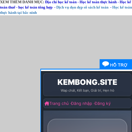
XEM THÊM DANH MỤC:
Địa chỉ học kế toán
-
Học kế toán thực hành
-
Học kế
toán thuế
-
học kế toán tổng hợp
-
Dịch vụ dọn dẹp sổ sách kế toán
-
Học kế toán
thực hành tại bắc ninh