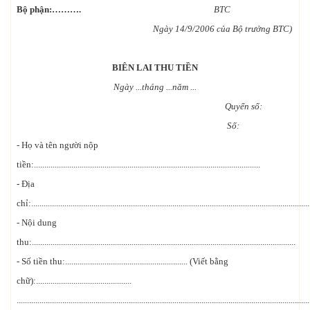
Bộ phận:……….
BTC
Ngày 14/9/2006 của Bộ trưởng BTC)
BIÊN LAI THU TIỀN
Ngày ...tháng ...năm ...
Quyển số:
Số:
- Họ và tên người nộp
tiền:.............................................................................................................
- Địa
chỉ:......................................................................................................................................
- Nội dung
thu:...............................................................................................................................
- Số tiền thu:........................................................... (Viết bằng
chữ):..............................................
.............................................................................................................................................