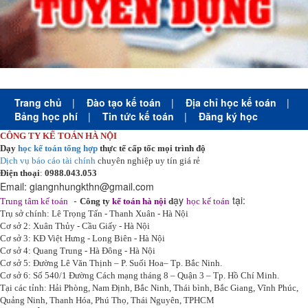
Trang chủ
|
Đào tạo kế toán
|
Địa chỉ học kế toán
|
Bảng học phí
|
Tin tức kế toán
|
Đăng ký học
CÔNG TY KẾ TOÁN HÀ NỘI
Dạy
học kế toán tổng hợp
thực tế cấp tốc mọi trình độ
Dịch vụ báo cáo tài chính
chuyên nghiệp uy tín giá rẻ
Điện thoại
:
0988.043.053
Email:
giangnhungkthn@gmail.com
-
ạy
tại:
Trung tâm kế toán
Công ty
kế toán hà nội
d
học kế toán
Trụ sở chính: Lê Trọng Tấn - Thanh Xuân - Hà Nội
Cơ sở 2: Xuân Thủy - Cầu Giấy - Hà Nội
Cơ sở 3: KĐ Việt Hưng - Long Biên - Hà Nội
Cơ sở 4: Quang Trung - Hà Đông - Hà Nội
Cơ sở 5: Đường Lê Văn Thịnh – P. Suối Hoa– Tp. Bắc Ninh.
Cơ sở 6: Số 540/1 Đường Cách mạng tháng 8 – Quận 3 – Tp. Hồ Chí Minh.
Tại các tỉnh: Hải Phòng, Nam Định, Bắc Ninh, Thái bình, Bắc Giang, Vĩnh Phúc,
Quảng Ninh, Thanh Hóa, Phú Thọ, Thái Nguyên, TPHCM