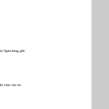
ủa Ngân hàng, ghi:
 ký cược của các