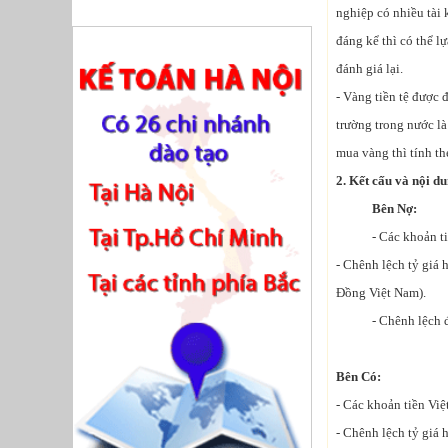
nghiệp có nhiều tài
đáng kể thì có thể l
đánh giá lại.
- Vàng tiền tệ được 
trường trong nước l
mua vàng thì tính t
2. Kết cấu và nội d
Bên Nợ:
- Các khoản tiền V
- Chênh lệch tỷ giá h
Đồng Việt Nam).
- Chênh lệch đánh g
Bên Có:
- Các khoản tiền Việt
- Chênh lệch tỷ giá 