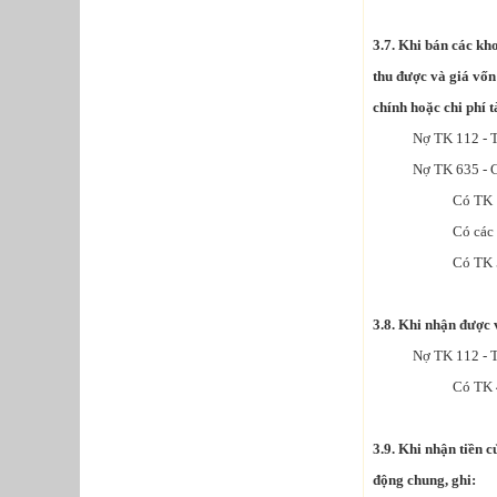
3.7. Khi bán các kh
thu được và giá vốn
chính hoặc chi phí t
Nợ TK 112 - Tiền
Nợ TK 635 - Chi 
Có TK 121 - Ch
Có các TK 221,
Có TK 515 - Doa
3.8. Khi nhận được 
Nợ TK 112 - Tiề
Có TK 411 - Vố
3.9. Khi nhận tiền 
động chung, ghi: