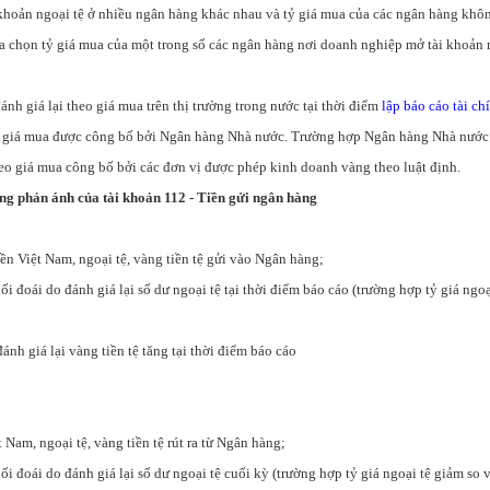
 khoản ngoại tệ ở nhiều ngân hàng khác nhau và tỷ giá mua của các ngân hàng khô
ựa chọn tỷ giá mua của một trong số các ngân hàng nơi doanh nghiệp mở tài khoản 
đánh giá lại theo giá mua trên thị trường trong nước tại thời điểm
lập báo cáo tài ch
à giá mua được công bố bởi Ngân hàng Nhà nước. Trường hợp Ngân hàng Nhà nước
heo giá mua công bố bởi các đơn vị được phép kinh doanh vàng theo luật định.
ung phản ánh của tài khoản 112 - Tiền gửi ngân hàng
iệt Nam, ngoại tệ, vàng tiền tệ gửi vào Ngân hàng;
ối đoái do đánh giá lại số dư ngoại tệ tại thời điểm báo cáo (trường hợp tỷ giá ngoạ
iá lại vàng tiền tệ tăng tại thời điểm báo cáo
 Nam, ngoại tệ, vàng tiền tệ rút ra từ Ngân hàng;
hối đoái do đánh giá lại số dư ngoại tệ cuối kỳ (trường hợp tỷ giá ngoại tệ giảm so