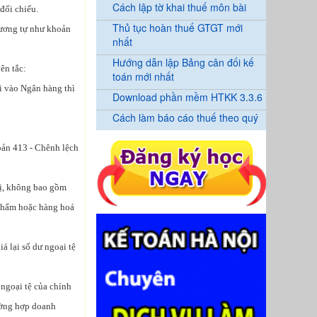
Cách lập tờ khai thuế môn bài
 đối chiếu.
Thủ tục hoàn thuế GTGT mới
tương tự như khoản
nhất
Hướng dẫn lập Bảng cân đối kế
ên tắc:
toán mới nhất
ửi vào Ngân hàng thì
Download phần mềm HTKK 3.3.6
Cách làm báo cáo thuế theo quý
hoản 413 - Chênh lệch
trị, không bao gồm
 phẩm hoặc hàng hoá
á lại số dư ngoại tệ
 ngoại tệ của chính
ường hợp doanh