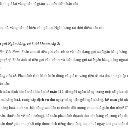
giá lại vàng tiền tệ giảm tại thời điểm báo cáo
oại tệ, vàng tiền tệ hiện còn gửi tại Ngân hàng tại thời điểm báo cáo.
n gửi Ngân hàng, có 3 tài khoản cấp 2:
iền Việt Nam:
Phản ánh số tiền gửi vào, rút ra và hiện đang gửi tại Ngân hàng bằn
goại tệ
: Phản ánh số tiền gửi vào, rút ra và hiện đang gửi tại Ngân hàng bằng ngoại
m.
àng tiền tệ
: Phản ánh tình hình biến động và giá trị vàng tiền tệ của doanh nghiệp
áo cáo.
 toán định khoản tài khoản kế toán 112 tiền gửi ngân hàng trong một số giao dị
ẩm, hàng hoá, cung cấp dịch vụ thu ngay bằng tiền gửi ngân hàng, kế toán ghi nh
 hàng hoá, dịch vụ, bất động sản đầu tư thuộc đối tượng chịu thuế gián thu (thuế G
khẩu, thuế bảo vệ môi trường), kế toán phản ánh doanh thu bán hàng và cung cấp dị
oản thuế gián thu phải nộp được tách riêng theo từng loại thuế ngay khi ghi nhận 