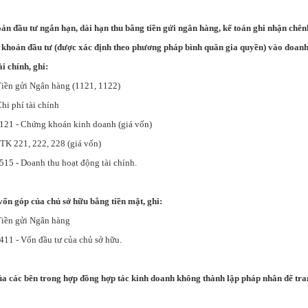
oản đầu tư ngắn hạn, dài hạn thu bằng tiền gửi ngân hàng, kế toán ghi nhận chênh
 khoản đầu tư (được xác định theo phương pháp bình quân gia quyền) vào doanh 
ài chính, ghi:
 gửi Ngân hàng (1121, 1122)
phí tài chính
ứng khoán kinh doanh (giá vốn)
 222, 228 (giá vốn)
nh thu hoạt động tài chính.
vốn góp của chủ sở hữu bằng tiền mặt, ghi:
n gửi Ngân hàng
n đầu tư của chủ sở hữu.
của các bên trong hợp đồng hợp tác kinh doanh không thành lập pháp nhân để tra