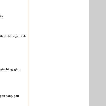
ế)
 thuế phải nộp. Định
ngân hàng, ghi:
ngân hàng, ghi: