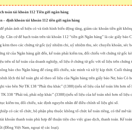
ch toán tài khoản 112 Tiền gửi ngân hàng
án – định khoản tài khoản 112 tiền gửi ngân hàng
để phản ánh số hiện có và tình hình biến động tăng, giảm các khoản tiền gửi khôn
ệp. Căn cứ để hạch toán trên tài khoản 112 “tiền gửi Ngân hàng” là các giấy báo 
g kèm theo các chứng từ gốc (uỷ nhiệm chi, uỷ nhiệm thu, séc chuyển khoản, séc b
ng từ của Ngân hàng gửi đến, kế toán phải kiểm tra, đối chiếu với chứng từ gốc k
iệu trên sổ kế toán của doanh nghiệp, số liệu ở chứng từ gốc với số liệu trên chứng
hông báo cho Ngân hàng để cùng đối chiếu, xác minh và xử lý kịp thời. Cuối tháng
nh lệch thì kế toán ghi sổ theo số liệu của Ngân hàng trên giấy báo Nợ, báo Có h
ghi vào bên Nợ TK 138 “Phải thu khác” (1388) (nếu số liệu của kế toán lớn hơn số
TK 338 “Phải trả, phải nộp khác” (3388) (nếu số liệu của kế toán nhỏ hơn số liệu 
 tục kiểm tra, đối chiếu, xác định nguyên nhân để điều chỉnh số liệu ghi sổ.
hiệp có các tổ chức, bộ phận phụ thuộc không tổ chức kế toán riêng, có thể mở tà
ài khoản thanh toán phù hợp để thuận tiện cho việc giao dịch, thanh toán. Kế toán 
ửi (Đồng Việt Nam, ngoại tệ các loại).