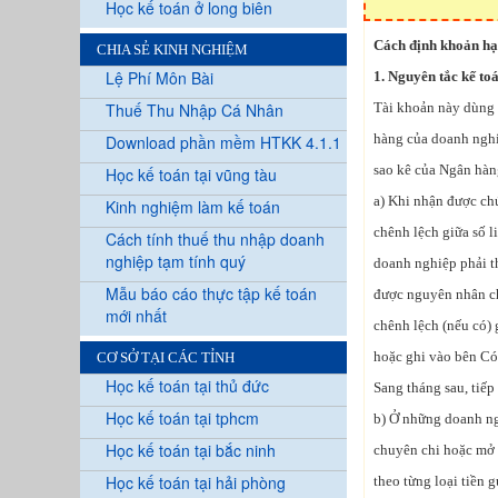
Học kế toán ở long biên
Cách định khoản hạ
CHIA SẺ KINH NGHIỆM
Lệ Phí Môn Bài
1. Nguyên tắc kế to
Thuế Thu Nhập Cá Nhân
Tài khoản này dùng 
hàng của doanh nghi
Download phần mềm HTKK 4.1.1
sao kê của Ngân hàn
Học kế toán tại vũng tàu
a) Khi nhận được chứ
Kinh nghiệm làm kế toán
chênh lệch giữa số l
Cách tính thuế thu nhập doanh
nghiệp tạm tính quý
doanh nghiệp phải t
Mẫu báo cáo thực tập kế toán
được nguyên nhân chê
mới nhất
chênh lệch (nếu có) 
hoặc ghi vào bên Có 
CƠ SỞ TẠI CÁC TỈNH
Học kế toán tại thủ đức
Sang tháng sau, tiếp
Học kế toán tại tphcm
b) Ở những doanh ng
Học kế toán tại bắc ninh
chuyên chi hoặc mở t
Học kế toán tại hải phòng
theo từng loại tiền g