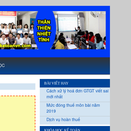
ỌC
BÀI VIẾT HAY
Cách xử lý hoá đơn GTGT viết sai
mới nhất
Mức đóng thuế môn bài năm
2019
Dịch vụ hoàn thuế
KHÓA HỌC KẾ TOÁN