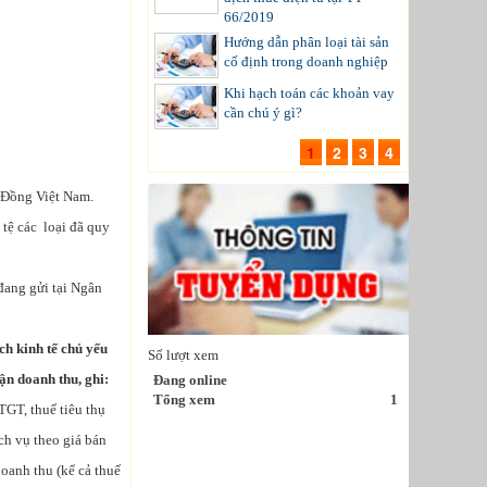
66/2019
Hướng dẫn phân loại tài sản
cố định trong doanh nghiệp
Khi hạch toán các khoản vay
cần chú ý gì?
1
2
3
4
g Đồng Việt Nam.
 tệ các loại đã quy
 đang gửi tại Ngân
ch kinh tế chủ yếu
Số lượt xem
ận doanh thu, ghi:
Đang online
Tổng xem
1
TGT, thuế tiêu thụ
ch vụ theo giá bán
doanh thu (kể cả thuế