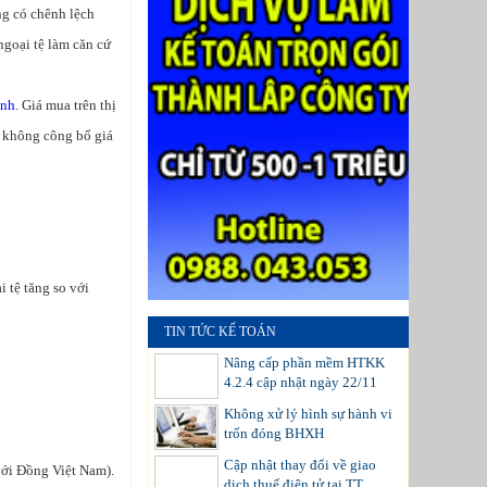
ng có chênh lệch
ngoại tệ làm căn cứ
ính
. Giá mua trên thị
 không công bố giá
i tệ tăng so với
TIN TỨC KẾ TOÁN
Nâng cấp phần mềm HTKK
4.2.4 cập nhật ngày 22/11
Không xử lý hình sự hành vi
trốn đóng BHXH
Cập nhật thay đổi về giao
 với Đồng Việt Nam).
dịch thuế điện tử tại TT