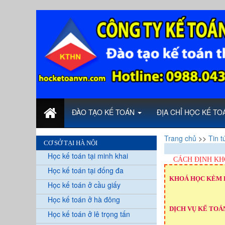
ĐÀO TẠO KẾ TOÁN
ĐỊA CHỈ HỌC KẾ T
Trang chủ
>>
Tin t
CƠ SỞ TẠI HÀ NỘI
Học kế toán tại minh khai
CÁCH ĐỊNH KH
Học kế toán tại đống đa
KHOÁ HỌC KÈM 
Học kế toán ở cầu giấy
Học kế toán ở hà đông
DỊCH VỤ KẾ TOÁN
Học kế toán ở lê trọng tấn