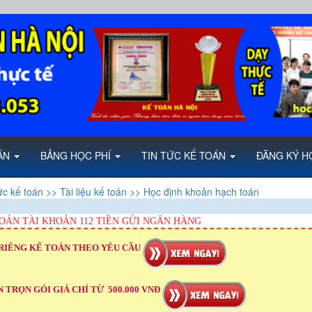
OÁN
BẢNG HỌC PHÍ
TIN TỨC KẾ TOÁN
ĐĂNG KÝ H
ức kế toán
>> Tài liệu kế toán
>> Học định khoản hạch toán
OẢN TÀI KHOẢN 112 TIỀN GỬI NGÂN HÀNG
RIÊNG KẾ TOÁN THEO YÊU CẦU
 TRỌN GÓI GIÁ CHỈ TỪ 500.000 VNĐ