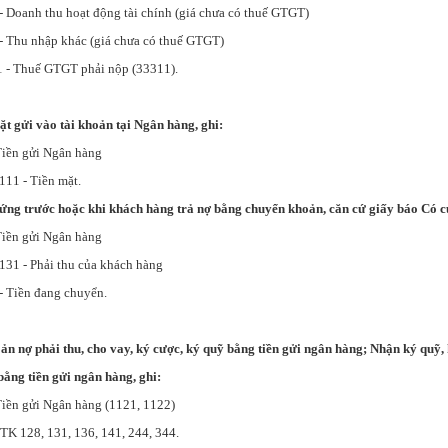
 Doanh thu hoạt động tài chính (giá chưa có thuế GTGT)
- Thu nhập khác (giá chưa có thuế GTGT)
 - Thuế GTGT phải nộp (33311).
ặt gửi vào tài khoản tại Ngân hàng, ghi:
n gửi Ngân hàng
Tiền mặt.
 ứng trước hoặc khi khách hàng trả nợ bằng chuyển khoản, căn cứ giấy báo Có c
n gửi Ngân hàng
ải thu của khách hàng
- Tiền đang chuyển.
oản nợ phải thu, cho vay, ký cược, ký quỹ bằng tiền gửi ngân hàng; Nhận ký quỹ,
ằng tiền gửi ngân hàng, ghi:
 gửi Ngân hàng (1121, 1122)
131, 136, 141, 244, 344.