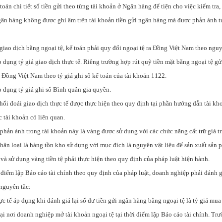
toán chi tiết số tiền gửi theo từng tài khoản ở Ngân hàng để tiện cho việc kiểm tra,
gân hàng không được ghi âm trên tài khoản tiền gửi ngân hàng mà được phản ánh 
 giao dịch bằng ngoại tệ, kế toán phải quy đổi ngoại tệ ra Đồng Việt Nam theo nguy
dụng tỷ giá giao dịch thực tế. Riêng trường hợp rút quỹ tiền mặt bằng ngoại tệ g
 Đồng Việt Nam theo tỷ giá ghi sổ kế toán của tài khoản 1122.
 dụng tỷ giá ghi sổ Bình quân gia quyền.
 hối đoái giao dịch thực tế được thực hiện theo quy định tại phần hướng dẫn tài k
c tài khoản có liên quan.
 phản ánh trong tài khoản này là vàng được sử dụng với các chức năng cất trữ giá 
hân loại là hàng tồn kho sử dụng với mục đích là nguyên vật liệu để sản xuất sản
 và sử dụng vàng tiền tệ phải thực hiện theo quy định của pháp luật hiện hành.
ời điểm lập Báo cáo tài chính theo quy định của pháp luật, doanh nghiệp phải đánh gi
 nguyên tắc:
hực tế áp dụng khi đánh giá lại số dư tiền gửi ngân hàng bằng ngoại tệ là tỷ giá mua
i nơi doanh nghiệp mở tài khoản ngoại tệ tại thời điểm lập Báo cáo tài chính. Tr