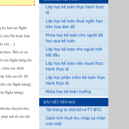
Lớp học kế toán thực hành thực
tế
Lớp học kế toán thuế ngắn hạn
trên hóa đơn đỏ
g kỳ hạn tại Ngân
Khóa học kế toán cho người đã
Có, báo Nợ hoặc bản
học qua kế toán
ảo chi,…).
Lớp học kế toán cho nguời mới
èm theo. Nếu có sự
bắt đầu
 từ của Ngân hàng thì
Lớp học kế toán trên excel thực
, chưa xác định
hành thực tế
oặc bản sao kê. Số
Lớp học phần mềm kế toán thực
hành thực tế
 liệu của Ngân hàng)
Khóa học kế toán trưởng
của Ngân hàng).
BÀI VIẾT NÊN ĐỌC
i khoản chuyên thu,
Tải thông tư 200/2014/TT-BTC
phải mở sổ chi tiết
Cách tính thuế thu nhập cá nhân
mới nhất