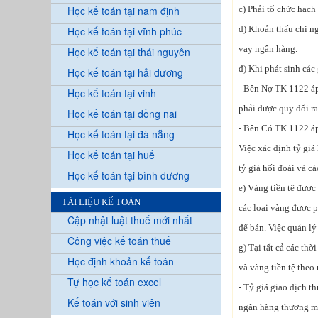
Học kế toán tại nam định
c) Phải tổ chức hạch 
d) Khoản thấu chi n
Học kế toán tại vĩnh phúc
vay ngân hàng.
Học kế toán tại thái nguyên
đ) Khi phát sinh các
Học kế toán tại hải dương
- Bên Nợ TK 1122 áp 
Học kế toán tại vinh
phải được quy đổi ra
Học kế toán tại đồng nai
- Bên Có TK 1122 áp
Học kế toán tại đà nẵng
Việc xác định tỷ giá
Học kế toán tại huế
tỷ giá hối đoái và cá
Học kế toán tại bình dương
e) Vàng tiền tệ được
TÀI LIỆU KẾ TOÁN
các loại vàng được p
Cập nhật luật thuế mới nhất
để bán. Việc quản lý
Công việc kế toán thuế
g) Tại tất cả các th
Học định khoản kế toán
và vàng tiền tệ theo
Tự học kế toán excel
- Tỷ giá giao dịch t
Kế toán với sinh viên
ngân hàng thương mạ