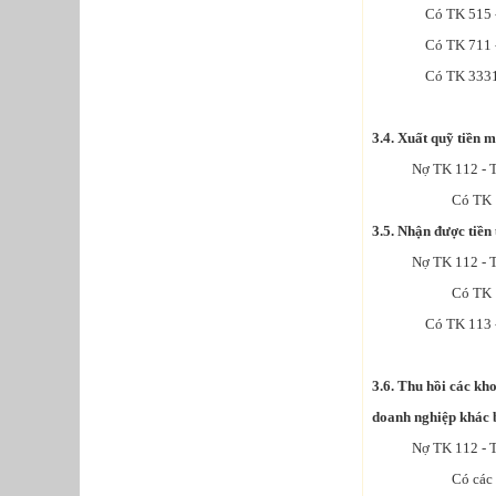
Có TK 515 -
Có TK 711 
Có TK 3331
3.4. Xuất quỹ tiền m
Nợ TK 112 - Tiề
Có TK 111 - 
3.5. Nhận được tiền
Nợ TK 112 - Tiề
Có TK 131 - Ph
Có TK 113 
3.6. Thu hồi các kh
doanh nghiệp khác b
Nợ TK 112 - Tiền
Có các TK 128, 