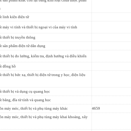
t sản phẩm khác còn lại bằng kim loại chưa được phân
u
t linh kiện điện tử
t máy vi tính và thiết bị ngoại vi của máy vi tính
t thiết bị truyền thông
t sản phẩm điện tử dân dụng
t thiết bị đo lường, kiểm tra, định hướng và điều khiển
ất đồng hồ
 thiết bị bức xạ, thiết bị điện tử trong y học, điện liệu
t thiết bị và dụng cụ quang học
t băng, đĩa từ tính và quang học
n máy móc, thiết bị và phụ tùng máy khác
4659
n máy móc, thiết bị và phụ tùng máy khai khoáng, xây