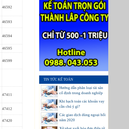
46592
46593
46594
46595
46599
TIN TỨC KẾ TOÁN
Hướng dẫn phân loại tài sản
cố định trong doanh nghiệp
47411
Khi hạch toán các khoản vay
cần chú ý gì?
47412
Các giao dịch dùng ngoại hối
năm 2020
47420
Xử phạt xuất hóa đơn điện tử