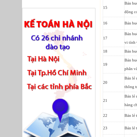
Bán buô
15
động cơ
16
Bán buô
Bán buô
17
vi tính 
18
Bán buô
Bán buô
19
phân v
Bán lẻ 
20
thông 
Bán lẻ 
21
hàng c
22
Bán lẻ 
23
Bán lẻ 