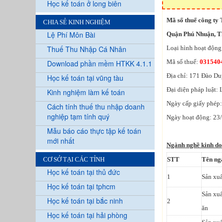
Học kế toán ở long biên
Mã số thuế công ty
CHIA SẺ KINH NGHIỆM
Lệ Phí Môn Bài
Quận Phú Nhuận, T
Thuế Thu Nhập Cá Nhân
Loại hình hoạt độn
Mã số thuế:
031540
Download phần mềm HTKK 4.1.1
Địa chỉ: 171 Đào D
Học kế toán tại vũng tàu
Đại diện pháp luật:
Kinh nghiệm làm kế toán
Ngày cấp giấy phép
Cách tính thuế thu nhập doanh
nghiệp tạm tính quý
Ngày hoạt động: 23
Mẫu báo cáo thực tập kế toán
mới nhất
Ngành nghề kinh d
CƠ SỞ TẠI CÁC TỈNH
STT
Tên ng
Học kế toán tại thủ đức
1
Sản xuấ
Học kế toán tại tphcm
Sản xuấ
Học kế toán tại bắc ninh
2
ăn
Học kế toán tại hải phòng