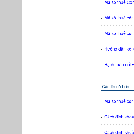
-
Mã số thuế Cô
-
Mã số thuế cô
-
Mã số thuế côn
-
Hướng dẫn kê kh
-
Hạch toán đối 
Các tin cũ hơn
-
Mã số thuế cô
-
Cách định khoả
-
Cách định khoản