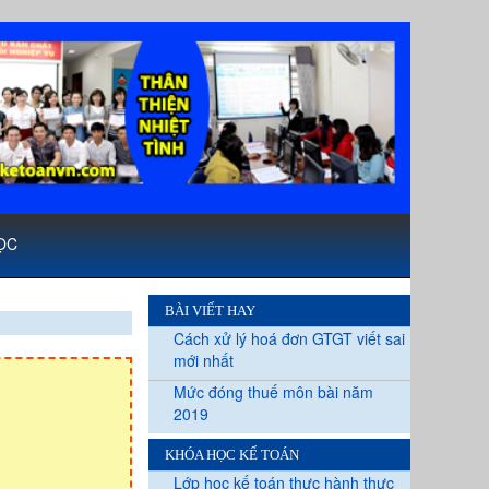
ỌC
BÀI VIẾT HAY
Cách xử lý hoá đơn GTGT viết sai
mới nhất
Mức đóng thuế môn bài năm
2019
KHÓA HỌC KẾ TOÁN
Lớp học kế toán thực hành thực