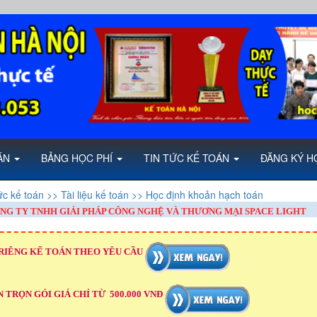
OÁN
BẢNG HỌC PHÍ
TIN TỨC KẾ TOÁN
ĐĂNG KÝ H
ức kế toán
>> Tài liệu kế toán
>> Học định khoản hạch toán
NG TY TNHH GIẢI PHÁP CÔNG NGHỆ VÀ THƯƠNG MẠI SPACE LIGHT
RIÊNG KẾ TOÁN THEO YÊU CẦU
 TRỌN GÓI GIÁ CHỈ TỪ 500.000 VNĐ