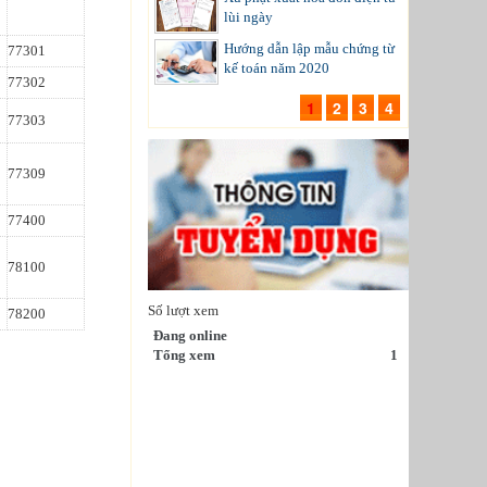
lùi ngày
Hướng dẫn lập mẫu chứng từ
77301
kế toán năm 2020
77302
1
2
3
4
77303
77309
77400
78100
Số lượt xem
78200
Đang online
Tổng xem
1