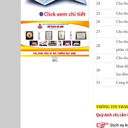
24
Cho thu
25
Cho thu
26
Cho thu
27
Cho thu
Cho thu
28
phân v
29
Cho thu
Hoạt độ
30
lao độn
31
Cung ứ
THÔNG TIN THA
Quý Anh chị cần 
Dịch vụ k