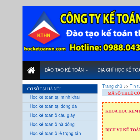
ĐÀO TẠO KẾ TOÁN
ĐỊA CHỈ HỌC KẾ T
Trang chủ
>>
Tin t
CƠ SỞ TẠI HÀ NỘI
MÃ SỐ THUẾ CÔ
Học kế toán tại minh khai
Học kế toán tại đống đa
KHOÁ HỌC KÈM 
Học kế toán ở cầu giấy
Học kế toán ở hà đông
DỊCH VỤ KẾ TOÁN
Học kế toán ở lê trọng tấn