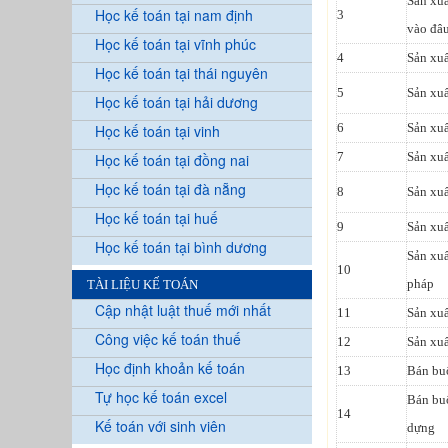
Sản xuấ
Học kế toán tại nam định
3
vào đâ
Học kế toán tại vĩnh phúc
4
Sản xuấ
Học kế toán tại thái nguyên
5
Sản xuấ
Học kế toán tại hải dương
6
Sản xuấ
Học kế toán tại vinh
7
Sản xuấ
Học kế toán tại đồng nai
Học kế toán tại đà nẵng
8
Sản xuấ
Học kế toán tại huế
9
Sản xu
Học kế toán tại bình dương
Sản xuất
10
pháp
TÀI LIỆU KẾ TOÁN
Cập nhật luật thuế mới nhất
11
Sản xuấ
Công việc kế toán thuế
12
Sản xuấ
Học định khoản kế toán
13
Bán buô
Tự học kế toán excel
Bán buô
14
Kế toán với sinh viên
dựng