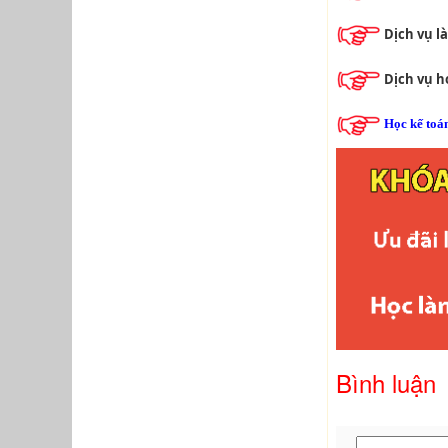
Dịch vụ l
Dịch vụ 
Học kế toá
Bình luận