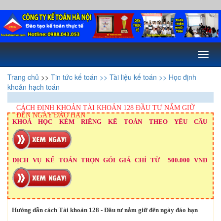
Toggl
naviga
Trang chủ
>>
Tin tức kế toán
>> Tài liệu kế toán
>> Học định
khoản hạch toán
CÁCH ĐỊNH KHOẢN TÀI KHOẢN 128 ĐẦU TƯ NẮM GIỮ
ĐẾN NGÀY ĐÁO HẠN
KHOÁ HỌC KÈM RIÊNG KẾ TOÁN THEO YÊU CẦU
DỊCH VỤ KẾ TOÁN TRỌN GÓI GIÁ CHỈ TỪ 500.000 VNĐ
Hướng dẫn cách Tài khoản 128 - Đầu tư nắm giữ đến ngày đáo hạn