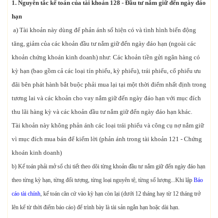
1. Nguyên tắc kế toán
của tài khoản 128 -
Đầu tư nắm giữ đến ngày đáo
hạn
a) Tài khoản này dùng để phản ánh số hiện có và tình hình biến động
tăng, giảm của các khoản đầu tư nắm giữ đến ngày đáo hạn (ngoài các
khoản chứng khoán kinh doanh) như: Các khoản tiền gửi ngân hàng có
kỳ hạn (bao gồm cả các loại tín phiếu, kỳ phiếu), trái phiếu, cổ phiếu ưu
đãi bên phát hành bắt buộc phải mua lại tại một thời điểm nhất định trong
tương lai và các khoản cho vay nắm giữ đến ngày đáo hạn với mục đích
thu lãi hàng kỳ và các khoản đầu tư nắm giữ đến ngày đáo hạn khác.
Tài khoản này không phản ánh các loại trái phiếu và công cụ nợ nắm giữ
vì mục đích mua bán để kiếm lời (phản ánh trong tài khoản 121 - Chứng
khoán kinh doanh)
b) Kế toán phải mở sổ chi tiết theo dõi từng khoản đầu tư nắm giữ đến ngày đáo hạn
theo từng kỳ hạn, từng đối tượng, từng loại nguyên tệ, từng số lượng...Khi lập
Báo
cáo tài chính
, kế toán căn cứ vào kỳ hạn còn lại (dưới 12 tháng hay từ 12 tháng trở
lên kể từ thời điểm báo cáo) để trình bày là tài sản ngắn hạn hoặc dài hạn.