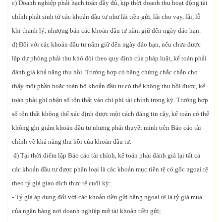
c) Doanh nghiệp phải hạch toán đầy đủ, kịp thời doanh thu hoạt động tài
chính phát sinh từ các khoản đầu tư như lãi tiền gửi, lãi cho vay, lãi, lỗ
khi thanh lý, nhượng bán các khoản đầu tư nắm giữ đến ngày đáo hạn.
d) Đối với các khoản đầu tư nắm giữ đến ngày đáo hạn, nếu chưa được
lập dự phòng phải thu khó đòi theo quy định của pháp luật, kế toán phải
đánh giá khả năng thu hồi. Trường hợp có bằng chứng chắc chắn cho
thấy một phần hoặc toàn bộ khoản đầu tư có thể không thu hồi được, kế
toán phải ghi nhận số tổn thất vào chi phí tài chính trong kỳ. Trường hợp
số tổn thất không thể xác định được một cách đáng tin cậy, kế toán có thể
không ghi giảm khoản đầu tư nhưng phải thuyết minh trên Báo cáo tài
chính về khả năng thu hồi của khoản đầu tư.
đ) Tại thời điểm lập Báo cáo tài chính, kế toán phải đánh giá lại tất cả
các khoản đầu tư được phân loại là các khoản mục tiền tệ có gốc ngoại tệ
theo tỷ giá giao dịch thực tế cuối kỳ:
- Tỷ giá áp dụng đối với các khoản tiền gửi bằng ngoại tệ là tỷ giá mua
của ngân hàng nơi doanh nghiệp mở tài khoản tiền gửi;