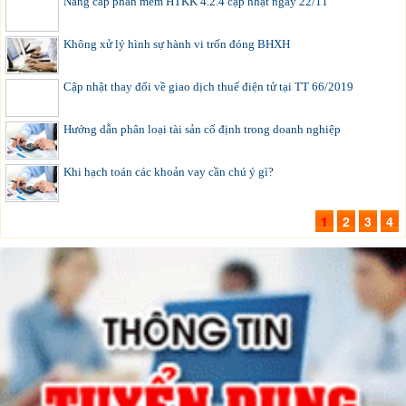
Nâng cấp phần mềm HTKK 4.2.4 cập nhật ngày 22/11
Không xử lý hình sự hành vi trốn đóng BHXH
Cập nhật thay đổi về giao dịch thuế điện tử tại TT 66/2019
Hướng dẫn phân loại tài sản cố định trong doanh nghiệp
Khi hạch toán các khoản vay cần chú ý gì?
1
2
3
4