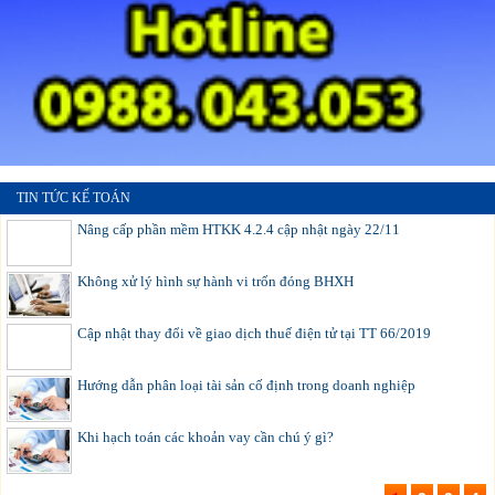
TIN TỨC KẾ TOÁN
Nâng cấp phần mềm HTKK 4.2.4 cập nhật ngày 22/11
Không xử lý hình sự hành vi trốn đóng BHXH
Cập nhật thay đổi về giao dịch thuế điện tử tại TT 66/2019
Hướng dẫn phân loại tài sản cố định trong doanh nghiệp
Khi hạch toán các khoản vay cần chú ý gì?