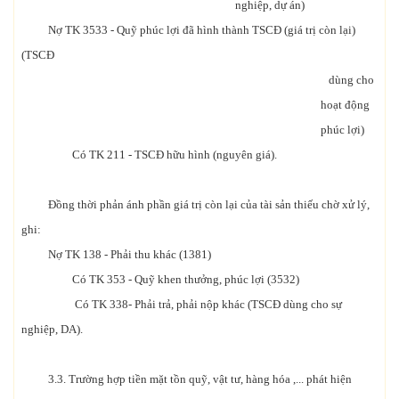
nghiệp, dự án)
Nợ TK 3533 - Quỹ phúc lợi đã hình thành TSCĐ (giá trị còn lại)
(TSCĐ
dùng cho
hoạt động
phúc lợi)
Có TK 211 - TSCĐ hữu hình (nguyên giá).
Đồng thời phản ánh phần giá trị còn lại của tài sản thiếu chờ xử lý,
ghi:
Nợ TK 138 - Phải thu khác (1381)
Có TK 353 - Quỹ khen thưởng, phúc lợi (3532)
Có TK 338- Phải trả, phải nộp khác (TSCĐ dùng cho sự
nghiệp, DA).
3.3. Trường hợp tiền mặt tồn quỹ, vật tư, hàng hóa ,... phát hiện