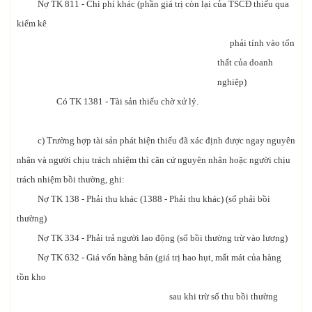
Nợ TK 811 - Chi phí khác (phần giá trị còn lại của TSCĐ thiếu qua
kiểm kê
phải tính vào tổn
thất của doanh
nghiệp)
Có TK 1381 - Tài sản thiếu chờ xử lý.
c) Trường hợp tài sản phát hiện thiếu đã xác định được ngay nguyên
nhân và người chịu trách nhiệm thì căn cứ nguyên nhân hoặc người chịu
trách nhiệm bồi thường, ghi:
Nợ TK 138 - Phải thu khác (1388 - Phải thu khác) (số phải bồi
thường)
Nợ TK 334 - Phải trả người lao động (số bồi thường trừ vào lương)
Nợ TK 632 - Giá vốn hàng bán (giá trị hao hụt, mất mát của hàng
tồn kho
sau khi trừ số thu bồi thường