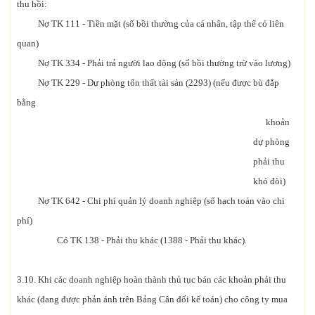
thu hồi:
Nợ TK 111 - Tiền mặt (số bồi thường của cá nhân, tập thể có liên
quan)
Nợ TK 334 - Phải trả người lao động (số bồi thường trừ vào lương)
Nợ TK 229 - Dự phòng tổn thất tài sản (2293) (nếu được bù đắp
bằng
khoản
dự phòng
phải thu
khó đòi)
Nợ TK 642 - Chi phí quản lý doanh nghiệp (số hạch toán vào chi
phí)
Có TK 138 - Phải thu khác (1388 - Phải thu khác).
3.10. Khi các doanh nghiệp hoàn thành thủ tục bán các khoản phải thu
khác (đang được phản ánh trên Bảng Cân đối kế toán) cho công ty mua