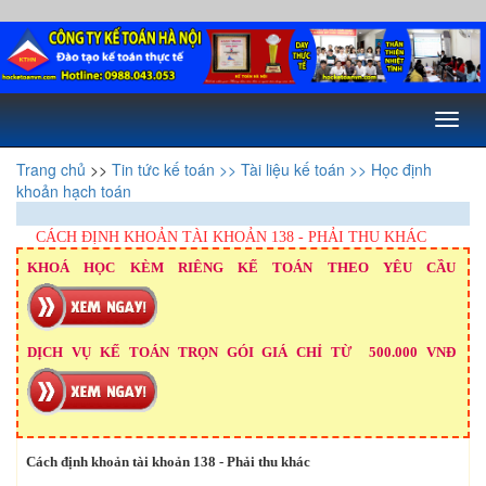
Toggl
naviga
Trang chủ
>>
Tin tức kế toán
>> Tài liệu kế toán
>> Học định
khoản hạch toán
CÁCH ĐỊNH KHOẢN TÀI KHOẢN 138 - PHẢI THU KHÁC
KHOÁ HỌC KÈM RIÊNG KẾ TOÁN THEO YÊU CẦU
DỊCH VỤ KẾ TOÁN TRỌN GÓI GIÁ CHỈ TỪ 500.000 VNĐ
Cách định khoản t
ài khoản 138 - Phải thu khác