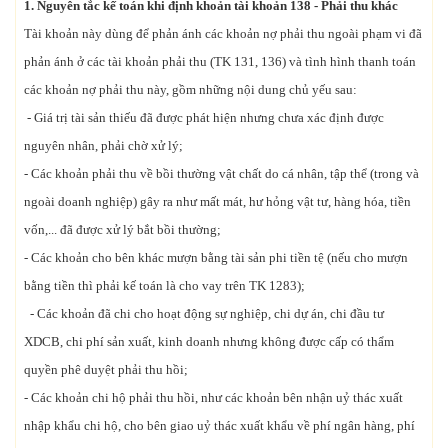
1. Nguyên tắc kế toán
khi định khoản t
ài khoản 138 - Phải thu khác
Tài khoản này dùng để phản ánh các khoản nợ phải thu ngoài phạm vi đã
phản ánh ở các tài khoản phải thu (TK 131, 136) và tình hình thanh toán
các khoản nợ phải thu này, gồm những nội dung chủ yếu sau:
- Giá trị tài sản thiếu đã được phát hiện nhưng chưa xác định được
nguyên nhân, phải chờ xử lý;
- Các khoản phải thu về bồi thường vật chất do cá nhân, tập thể (trong và
ngoài doanh nghiệp) gây ra như mất mát, hư hỏng vật tư, hàng hóa, tiền
vốn,... đã được xử lý bắt bồi thường;
- Các khoản cho bên khác mượn bằng tài sản phi tiền tệ (nếu cho mượn
bằng tiền thì phải kế toán là cho vay trên TK 1283);
- Các khoản đã chi cho hoạt động sự nghiệp, chi dự án, chi đầu tư
XDCB, chi phí sản xuất, kinh doanh nhưng không được cấp có thẩm
quyền phê duyệt phải thu hồi;
- Các khoản chi hộ phải thu hồi, như các khoản bên nhận uỷ thác xuất
nhập khẩu chi hộ, cho bên giao uỷ thác xuất khẩu về phí ngân hàng, phí