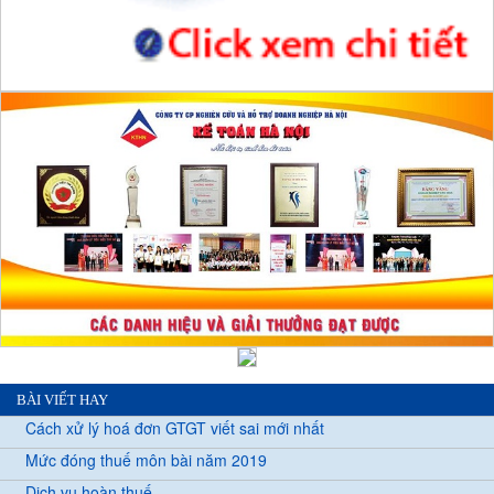
BÀI VIẾT HAY
Cách xử lý hoá đơn GTGT viết sai mới nhất
Mức đóng thuế môn bài năm 2019
Dịch vụ hoàn thuế