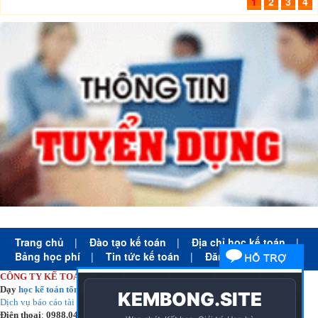
1
2
3
4
Trang chủ
|
Đào tạo kế toán
|
Địa chỉ học kế toán
|
Bảng học phí
|
Tin tức kế toán
|
Đăng ký học
CÔNG TY KẾ TOÁN HÀ NỘI
Dạy
học kế toán tổng hợp
thực tế cấp tốc mọi trình độ
Dịch vụ báo cáo tài chính
chuyên nghiệp uy tín giá rẻ
Điện thoại
:
0988.043.053