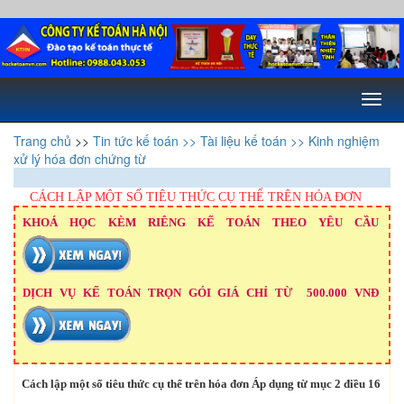
Toggl
naviga
Trang chủ
>>
Tin tức kế toán
>> Tài liệu kế toán
>> Kinh nghiệm
xử lý hóa đơn chứng từ
CÁCH LẬP MỘT SỐ TIÊU THỨC CỤ THỂ TRÊN HÓA ĐƠN
KHOÁ HỌC KÈM RIÊNG KẾ TOÁN THEO YÊU CẦU
DỊCH VỤ KẾ TOÁN TRỌN GÓI GIÁ CHỈ TỪ 500.000 VNĐ
Cách lập một số tiêu thức cụ thể trên hóa đơn Áp dụng từ mục 2 điều 16