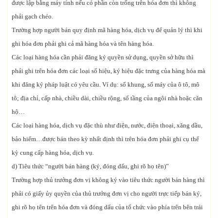
được lập bằng máy tính nếu có phần còn trống trên hóa đơn thì không
phải gạch chéo.
Trường hợp người bán quy định mã hàng hóa, dịch vụ để quản lý thì khi
ghi hóa đơn phải ghi cả mã hàng hóa và tên hàng hóa.
Các loại hàng hóa cần phải đăng ký quyền sử dụng, quyền sở hữu thì
phải ghi trên hóa đơn các loại số hiệu, ký hiệu đặc trưng của hàng hóa mà
khi đăng ký pháp luật có yêu cầu. Ví dụ: số khung, số máy của ô tô, mô
tô; địa chỉ, cấp nhà, chiều dài, chiều rộng, số tầng của ngôi nhà hoặc căn
hộ…
Các loại hàng hóa, dịch vụ đặc thù như điện, nước, điện thoại, xăng dầu,
bảo hiểm…được bán theo kỳ nhất định thì trên hóa đơn phải ghi cụ thể
kỳ cung cấp hàng hóa, dịch vụ.
d) Tiêu thức “người bán hàng (ký, đóng dấu, ghi rõ họ tên)”
Trường hợp thủ trưởng đơn vị không ký vào tiêu thức người bán hàng thì
phải có giấy ủy quyền của thủ trưởng đơn vị cho người trực tiếp bán ký,
ghi rõ họ tên trên hóa đơn và đóng dấu của tổ chức vào phía trên bên trái