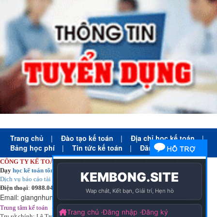
Trang chủ
|
Đào tạo kế toán
|
Địa chỉ học kế toán
|
Bảng học phí
|
Tin tức kế toán
|
Đăng ký học
CÔNG TY KẾ TOÁN HÀ NỘI
Dạy
học kế toán tổng hợp
thực tế cấp tốc mọi trình độ
Dịch vụ báo cáo tài chính
chuyên nghiệp uy tín giá rẻ
Điện thoại
:
0988.043.053
Email:
giangnhungkthn@gmail.com
-
ạy
tại:
Trung tâm kế toán
Công ty
kế toán hà nội
d
học kế toán
Trụ sở chính: Lê Trọng Tấn - Thanh Xuân - Hà Nội