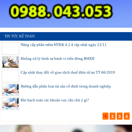
TIN TỨC KẾ TOÁN
Nâng cấp phần mềm HTKK 4.2.4 cập nhật ngày 22/11
Không xử lý hình sự hành vi trốn đóng BHXH
Cập nhật thay đổi về giao dịch thuế điện tử tại TT 66/2019
Hướng dẫn phân loại tài sản cố định trong doanh nghiệp
Khi hạch toán các khoản vay cần chú ý gì?
1
2
3
4