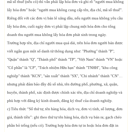
mã số thuế (nếu có) thì vẫn phải lập hóa đơn và ghi rõ “người mua không
lấy hóa đơn” hoặc “người mua không cung cấp tên, địa chỉ, mã số thuế”.
Riêng đối với các đơn vị bán lẻ xăng dầu, nếu người mua không yêu cầu
lấy hóa đơn, cuối ngày đơn vị phải lập chung một hóa đơn cho tổng
doanh thu người mua không lấy hóa đơn phát sinh trong ngày.
Trường hợp tên, địa chỉ người mua quá dài, trên hóa đơn người bán được
viết ngắn gọn một số danh từ thông dụng như: "Phường" thành "P";
"Quận" thành "Q", "Thành phố" thành "TP", "Việt Nam" thành "VN" hoặc
"Cổ phần" là "CP", "Trách nhiệm Hữu hạn" thành "TNHH", "khu công
nghiệp" thành "KCN", "sản xuất" thành "SX", "Chi nhánh" thành "CN"…
nhưng phải đảm bảo đầy đủ số nhà, tên đường phố, phường, xã, quận,
huyện, thành phố, xác định được chính xác tên, địa chỉ doanh nghiệp và
phù hợp với đăng ký kinh doanh, đăng ký thuế của doanh nghiệp.
c) Tiêu thức “Số thứ tự, tên hàng hóa, dịch vụ, đơn vị tính, số lượng, đơn
giá, thành tiền”: ghi theo thứ tự tên hàng hóa, dịch vụ bán ra; gạch chéo
phần bỏ trống (nếu có). Trường hợp hóa đơn tự in hoặc hóa đơn đặt in