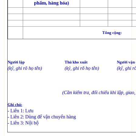
phẩm, hàng hóa)
Tổng cộng:
Người lập
Thủ kho xuất
Người vận
(ký, ghi rõ họ tên)
(ký, ghi rõ họ tên)
(ký, ghi r
(Cần kiểm tra, đối chiếu khi lập, gia
Ghi chú:
- Liên 1: Lưu
- Liên 2: Dùng để vận chuyển hàng
- Liên 3: Nội bộ