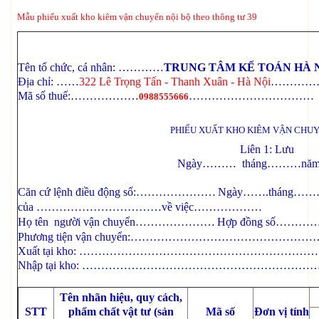
Mẫu phiếu xuất kho kiêm vận chuyển nội bộ theo thông tư 39
Mẫu số: 0
Tên tổ chức, cá nhân: …………
TRUNG TÂM KẾ TOÁN HÀ 
Địa chỉ: ……
322 Lê Trọng Tấn - Thanh Xuân - Hà Nội
…………
Mã số thuế:………………
……………………………
0988555666
Số
PHIẾU XUẤT KHO KIÊM VẬN CHUY
Liên 1: Lưu
Ngày……… tháng………nă
Căn cứ lệnh điều động số:…………………
Ngày…….tháng…
của ……………………………về việc………………
Họ tên người vận chuyển…………………
Hợp đồng số…
Phương tiện vận chuyển:………………………………
Xuất tại kho: …………………………………………………
Nhập tại kho: ………………………………………………
Tên nhãn hiệu, quy cách,
STT
phẩm chất vật tư (sản
Mã số
Đơn vị tính