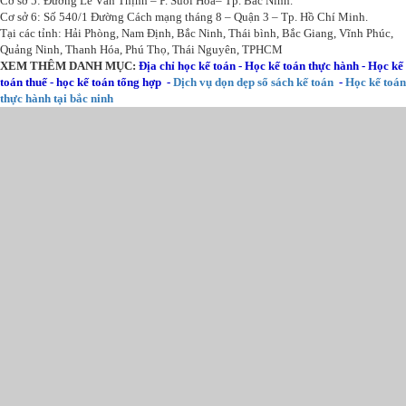
Cơ sở 5: Đường Lê Văn Thịnh – P. Suối Hoa– Tp. Bắc Ninh.
Cơ sở 6: Số 540/1 Đường Cách mạng tháng 8 – Quận 3 – Tp. Hồ Chí Minh.
Tại các tỉnh: Hải Phòng, Nam Định, Bắc Ninh, Thái bình, Bắc Giang, Vĩnh Phúc,
Quảng Ninh, Thanh Hóa, Phú Thọ, Thái Nguyên, TPHCM
XEM THÊM DANH MỤC:
Địa chỉ học kế toán
-
Học kế toán thực hành
-
Học kế
toán thuế
-
học kế toán tổng hợp
-
Dịch vụ dọn dẹp sổ sách kế toán
-
Học kế toán
thực hành tại bắc ninh