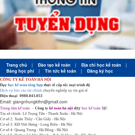
Trang chủ
|
Đào tạo kế toán
|
Địa chỉ học kế toán
|
Bảng học phí
|
Tin tức kế toán
|
Đăng ký học
CÔNG TY KẾ TOÁN HÀ NỘI
Dạy
học kế toán tổng hợp
thực tế cấp tốc mọi trình độ
Dịch vụ báo cáo tài chính
chuyên nghiệp uy tín giá rẻ
Điện thoại
:
0988.043.053
Email:
giangnhungkthn@gmail.com
-
ạy
tại:
Trung tâm kế toán
Công ty
kế toán hà nội
d
học kế toán
Trụ sở chính: Lê Trọng Tấn - Thanh Xuân - Hà Nội
Cơ sở 2: Xuân Thủy - Cầu Giấy - Hà Nội
Cơ sở 3: KĐ Việt Hưng - Long Biên - Hà Nội
Cơ sở 4: Quang Trung - Hà Đông - Hà Nội