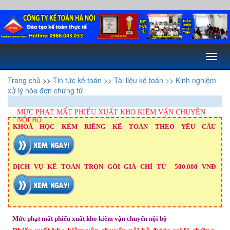
Toggl
naviga
Trang chủ
>>
Tin tức kế toán
>> Tài liệu kế toán
>> Kinh nghiệm
xử lý hóa đơn chứng từ
MỨC PHẠT MẤT PHIẾU XUẤT KHO KIÊM VẬN CHUYỂN
NỘI BỘ
KHOÁ HỌC KÈM RIÊNG KẾ TOÁN THEO YÊU CẦU
DỊCH VỤ KẾ TOÁN TRỌN GÓI GIÁ CHỈ TỪ 500.000 VNĐ
Mức phạt mất phiếu xuất kho kiêm vận chuyển nội bộ