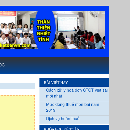
ỌC
BÀI VIẾT HAY
Cách xử lý hoá đơn GTGT viết sai
mới nhất
Mức đóng thuế môn bài năm
2019
Dịch vụ hoàn thuế
KHÓA HỌC KẾ TOÁN