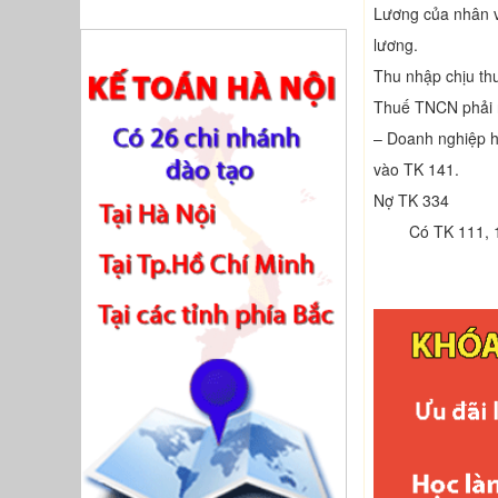
Lương của nhân vi
lương.
Thu nhập chịu th
Thuế TNCN phải 
– Doanh nghiệp h
vào TK 141.
Nợ TK 334
Có TK 111, 1