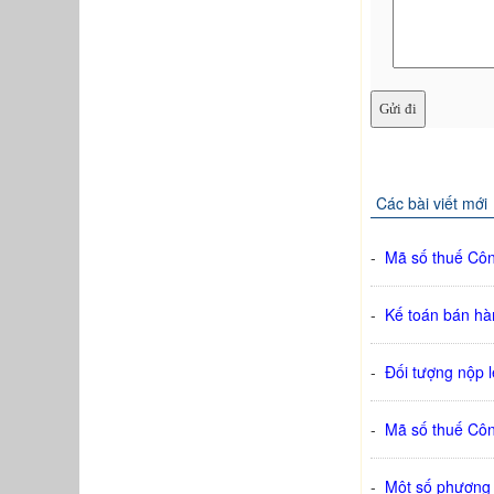
Các bài viết mới
-
Mã số thuế Cô
-
Kế toán bán hàn
-
Đối tượng nộp l
-
Mã số thuế Cô
-
Một số phương p