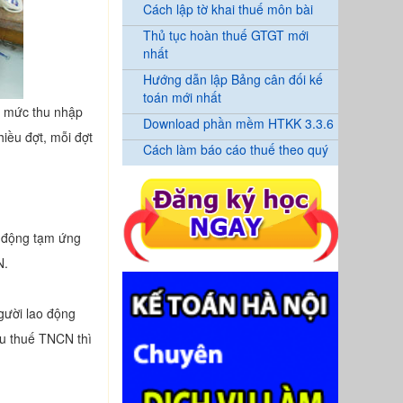
Cách lập tờ khai thuế môn bài
Thủ tục hoàn thuế GTGT mới
nhất
Hướng dẫn lập Bảng cân đối kế
toán mới nhất
ến mức thu nhập
Download phần mềm HTKK 3.3.6
iều đợt, mỗi đợt
Cách làm báo cáo thuế theo quý
.
o động tạm ứng
N.
gười lao động
ịu thuế TNCN thì