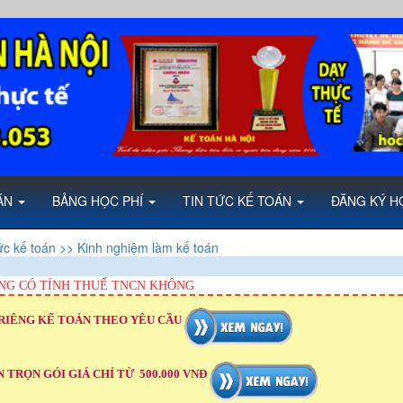
OÁN
BẢNG HỌC PHÍ
TIN TỨC KẾ TOÁN
ĐĂNG KÝ H
ức kế toán
>> Kinh nghiệm làm kế toán
NG CÓ TÍNH THUẾ TNCN KHÔNG
RIÊNG KẾ TOÁN THEO YÊU CẦU
 TRỌN GÓI GIÁ CHỈ TỪ 500.000 VNĐ