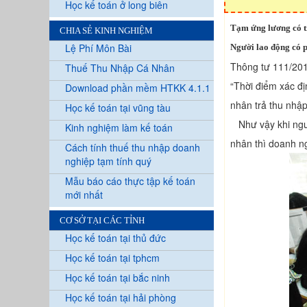
Học kế toán ở long biên
Tạm ứng lương có 
CHIA SẺ KINH NGHIỆM
Lệ Phí Môn Bài
Người lao động có 
Thông tư 111/201
Thuế Thu Nhập Cá Nhân
“Thời điểm xác địn
Download phần mềm HTKK 4.1.1
nhân trả thu nhậ
Học kế toán tại vũng tàu
Như vậy khi ngườ
Kinh nghiệm làm kế toán
nhân thì doanh ng
Cách tính thuế thu nhập doanh
nghiệp tạm tính quý
Mẫu báo cáo thực tập kế toán
mới nhất
CƠ SỞ TẠI CÁC TỈNH
Học kế toán tại thủ đức
Học kế toán tại tphcm
Học kế toán tại bắc ninh
Học kế toán tại hải phòng