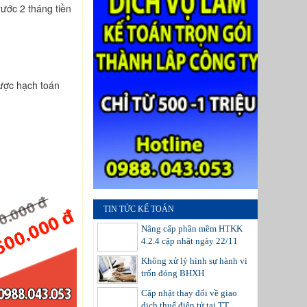
rước 2 tháng tiền
ược hạch toán
TIN TỨC KẾ TOÁN
Nâng cấp phần mềm HTKK
4.2.4 cập nhật ngày 22/11
Không xử lý hình sự hành vi
trốn đóng BHXH
Cập nhật thay đổi về giao
dịch thuế điện tử tại TT