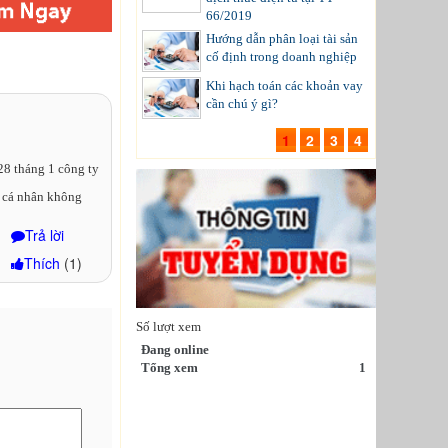
66/2019
Hướng dẫn phân loại tài sản
cố định trong doanh nghiệp
Khi hạch toán các khoản vay
cần chú ý gì?
1
2
3
4
 28 tháng 1 công ty
p cá nhân không
Trả lời
Thích
(
1
)
Số lượt xem
Đang online
Tổng xem
1