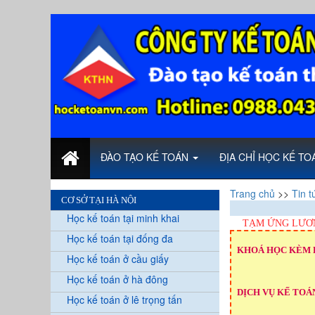
ĐÀO TẠO KẾ TOÁN
ĐỊA CHỈ HỌC KẾ T
Trang chủ
>>
Tin t
CƠ SỞ TẠI HÀ NỘI
Học kế toán tại minh khai
TẠM ỨNG LƯƠ
Học kế toán tại đống đa
KHOÁ HỌC KÈM 
Học kế toán ở cầu giấy
Học kế toán ở hà đông
DỊCH VỤ KẾ TOÁN
Học kế toán ở lê trọng tấn