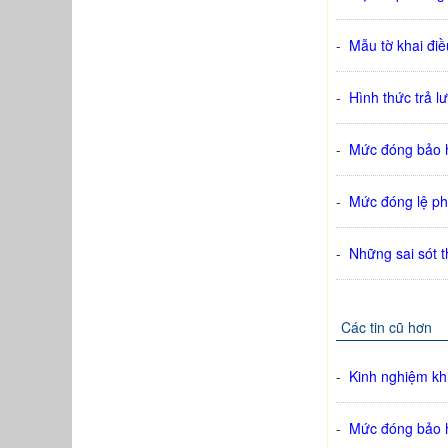
-
Mẫu tờ khai điề
-
Hình thức trả l
-
Mức đóng bảo h
-
Mức đóng lệ ph
-
Những sai sót t
Các tin cũ hơn
-
Kinh nghiệm khi
-
Mức đóng bảo h