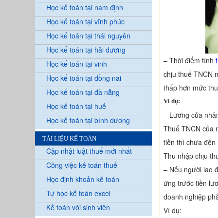
Học kế toán tại nam định
Học kế toán tại vĩnh phúc
Học kế toán tại thái nguyên
Học kế toán tại hải dương
– Thời điểm tính
Học kế toán tại vinh
chịu thuế TNCN n
Học kế toán tại đồng nai
thấp hơn mức thu
Học kế toán tại đà nẵng
Ví dụ:
Học kế toán tại huế
Lương của nhân vi
Học kế toán tại bình dương
Thuế TNCN của ngư
TÀI LIỆU KẾ TOÁN
tiền thì chưa đế
Cập nhật luật thuế mới nhất
Thu nhập chịu th
Công việc kế toán thuế
– Nếu người lao 
Học định khoản kế toán
ứng trước tiền l
Tự học kế toán excel
doanh nghiệp phả
Kế toán với sinh viên
Ví dụ: