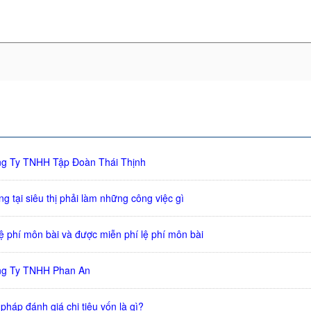
ng Ty TNHH Tập Đoàn Thái Thịnh
g tại siêu thị phải làm những công việc gì
ệ phí môn bài và được miễn phí lệ phí môn bài
ng Ty TNHH Phan An
háp đánh giá chi tiêu vốn là gì?