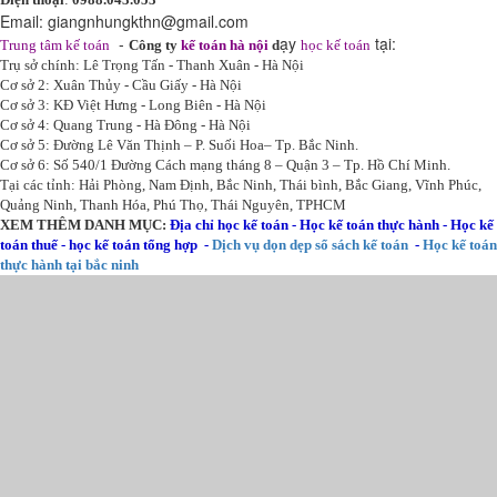
Email:
giangnhungkthn@gmail.com
-
ạy
tại:
Trung tâm kế toán
Công ty
kế toán hà nội
d
học kế toán
Trụ sở chính: Lê Trọng Tấn - Thanh Xuân - Hà Nội
Cơ sở 2: Xuân Thủy - Cầu Giấy - Hà Nội
Cơ sở 3: KĐ Việt Hưng - Long Biên - Hà Nội
Cơ sở 4: Quang Trung - Hà Đông - Hà Nội
Cơ sở 5: Đường Lê Văn Thịnh – P. Suối Hoa– Tp. Bắc Ninh.
Cơ sở 6: Số 540/1 Đường Cách mạng tháng 8 – Quận 3 – Tp. Hồ Chí Minh.
Tại các tỉnh: Hải Phòng, Nam Định, Bắc Ninh, Thái bình, Bắc Giang, Vĩnh Phúc,
Quảng Ninh, Thanh Hóa, Phú Thọ, Thái Nguyên, TPHCM
XEM THÊM DANH MỤC:
Địa chỉ học kế toán
-
Học kế toán thực hành
-
Học kế
toán thuế
-
học kế toán tổng hợp
-
Dịch vụ dọn dẹp sổ sách kế toán
-
Học kế toán
thực hành tại bắc ninh