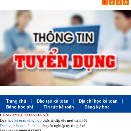
1
2
3
4
Trang chủ
|
Đào tạo kế toán
|
Địa chỉ học kế toán
|
Bảng học phí
|
Tin tức kế toán
|
Đăng ký học
CÔNG TY KẾ TOÁN HÀ NỘI
Dạy
học kế toán tổng hợp
thực tế cấp tốc mọi trình độ
Dịch vụ báo cáo tài chính
chuyên nghiệp uy tín giá rẻ
Điện thoại
:
0988.043.053