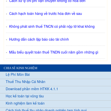
-
Cách xử lý chi phí vận chuyển không có hoá đơn
-
Cách hạch toán hàng về trước hóa đơn về sau
-
Không phát sinh thuế TNCN có phải nộp tờ khai không
-
Hướng dẫn cách lập báo cáo tài chính
-
Mẫu biểu quyết toán thuế TNDN cuối năm gồm những gì
CHIA SẺ KINH NGHIỆM
Lệ Phí Môn Bài
Thuế Thu Nhập Cá Nhân
Download phần mềm HTKK 4.1.1
Học kế toán tại vũng tàu
Kinh nghiệm làm kế toán
Cách tính thuế thu nhập doanh nghiệp tạm tính quý