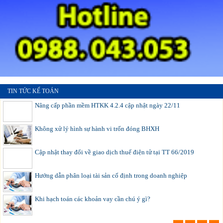
TIN TỨC KẾ TOÁN
Nâng cấp phần mềm HTKK 4.2.4 cập nhật ngày 22/11
Không xử lý hình sự hành vi trốn đóng BHXH
Cập nhật thay đổi về giao dịch thuế điện tử tại TT 66/2019
Hướng dẫn phân loại tài sản cố định trong doanh nghiệp
Khi hạch toán các khoản vay cần chú ý gì?